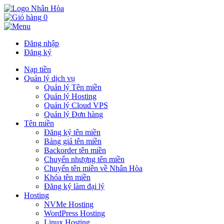
0
Đăng nhập
Đăng ký
Nạp tiền
Quản lý dịch vụ
Quản lý Tên miền
Quản lý Hosting
Quản lý Cloud VPS
Quản lý Đơn hàng
Tên miền
Đăng ký tên miền
Bảng giá tên miền
Backorder tên miền
Chuyển nhượng tên miền
Chuyển tên miền về Nhân Hòa
Khóa tên miền
Đăng ký làm đại lý
Hosting
NVMe Hosting
WordPress Hosting
Linux Hosting