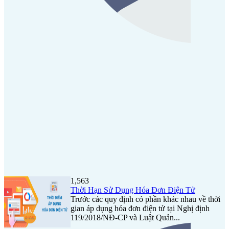
1,563
Thời Hạn Sử Dụng Hóa Đơn Điện Tử
Trước các quy định có phần khác nhau về thời
gian áp dụng hóa đơn điện tử tại Nghị định
119/2018/NĐ-CP và Luật Quản...