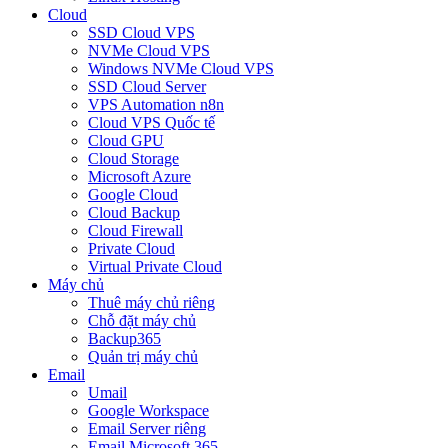
Cloud
SSD Cloud VPS
NVMe Cloud VPS
Windows NVMe Cloud VPS
SSD Cloud Server
VPS Automation n8n
Cloud VPS Quốc tế
Cloud GPU
Cloud Storage
Microsoft Azure
Google Cloud
Cloud Backup
Cloud Firewall
Private Cloud
Virtual Private Cloud
Máy chủ
Thuê máy chủ riêng
Chỗ đặt máy chủ
Backup365
Quản trị máy chủ
Email
Umail
Google Workspace
Email Server riêng
Email Microsoft 365