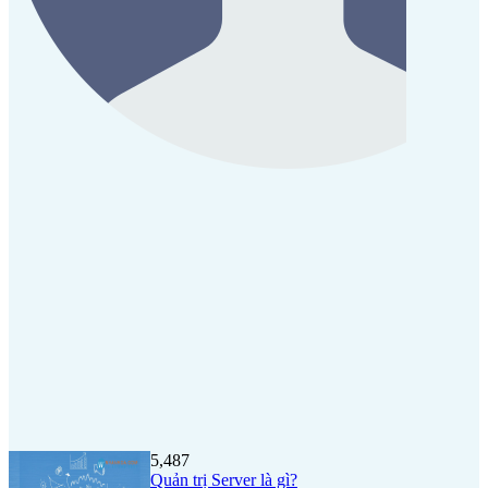
5,487
Quản trị Server là gì?