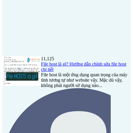
11,125
File host là gì? Hướng dẫn chỉnh sửa file host
chi tiết
File host là một ứng dụng quan trọng của máy
tính tương tự như website vậy. Mặc dù vậy,
không phải người sử dụng nào...