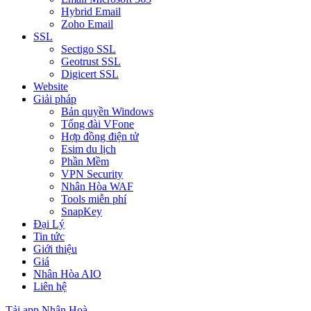
Hybrid Email
Zoho Email
SSL
Sectigo SSL
Geotrust SSL
Digicert SSL
Website
Giải pháp
Bản quyền Windows
Tổng đài VFone
Hợp đồng điện tử
Esim du lịch
Phần Mềm
VPN Security
Nhân Hòa WAF
Tools miễn phí
SnapKey
Đại Lý
Tin tức
Giới thiệu
Giá
Nhân Hòa AIO
Liên hệ
Tải app Nhân Hoà