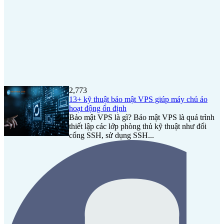
2,773
13+ kỹ thuật bảo mật VPS giúp máy chủ ảo
hoạt động ổn định
Bảo mật VPS là gì? Bảo mật VPS là quá trình
thiết lập các lớp phòng thủ kỹ thuật như đổi
cổng SSH, sử dụng SSH...