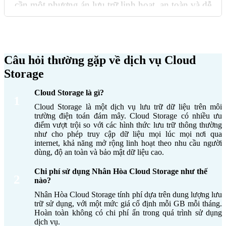
cần một phương án lưu trữ linh hoạt, an toàn và dễ
mở rộng. Cloud storage đáp ứng hoàn hảo những
yêu cầu đó, mang đến giải pháp lưu trữ đám mây
Đọc thêm...
toàn diện với hiệu suất cao và chi phí hợp lý. Từ
lưu trữ đám mây cá nhân, doanh nghiệp, đến
Câu hỏi thường gặp về dịch vụ Cloud
cloud storage cho camera, NAS, mô hình này
đang thay đổi cách chúng ta bảo vệ và khai thác
Storage
dữ liệu trong kỷ nguyên số.
Cloud Storage là gì?
1
So sánh giữa lưu trữ truyền thống và lưu
Cloud Storage là một dịch vụ lưu trữ dữ liệu trên môi
trữ đám mây
trường điện toán đám mây. Cloud Storage có nhiều ưu
điểm vượt trội so với các hình thức lưu trữ thông thường
như cho phép truy cập dữ liệu mọi lúc mọi nơi qua
Lưu trữ truyền
Lưu trữ đám mây
Tiêu chí
internet, khả năng mở rộng linh hoạt theo nhu cầu người
thống
(Cloud Storage)
dùng, độ an toàn và bảo mật dữ liệu cao.
Dựa trên máy
Dữ liệu được lưu trữ
Chi phí sử dụng Nhân Hòa Cloud Storage như thế
chủ, ổ cứng
trên máy chủ của nhà
2
Hạ tầng
nào?
hoặc hệ thống
cung cấp đám mây và
NAS nội bộ.
truy cập qua Internet.
Nhân Hòa Cloud Storage tính phí dựa trên dung lượng lưu
trữ sử dụng, với một mức giá cố định mỗi GB mỗi tháng.
Thấp – trả phí theo
Chi phí
Cao – cần mua
Hoàn toàn không có chi phí ẩn trong quá trình sử dụng
dung lượng và thời
dịch vụ.
đầu tư
thiết bị, cài đặt,