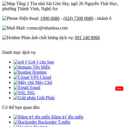
Tầng 2 Tòa nhà Sài Gòn Sky, ngõ 26 Nguyễn Thái Học,
phường Thành Vinh, Nghệ An
Điện thoại:
1900 6680
-
(024) 7308 6680
- nhánh 6
Mail: contact@nhanhoa.com
Phản ánh chất lượng dịch vụ:
091 140 8966
Danh mục dịch vụ
Gợi ý cho bạn
Tên Miền
Hosting
Cloud
Máy Chủ
Email
New
SSL
Giải Pháp
Có thể bạn quan tâm
Đăng ký tên miền
Backorder T.miền
Cần xem xét khi lựa chọn dịch vụ lưu trữ