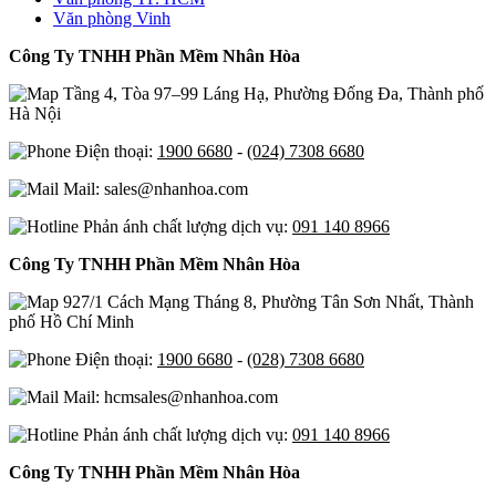
camera gia đình. Dữ liệu video được tải trực tiếp
Văn phòng Vinh
lên cloud thay vì lưu trên thẻ nhớ hoặc ổ cứng cục
Công Ty TNHH Phần Mềm Nhân Hòa
bộ.
Tầng 4, Tòa 97–99 Láng Hạ, Phường Đống Đa, Thành phố
Đặc điểm nổi bật:
Hà Nội
Video được lưu trữ tự động, có thể xem lại
Điện thoại:
1900 6680
-
(024) 7308 6680
hoặc tải xuống bất kỳ lúc nào.
Mail: sales@nhanhoa.com
Bảo mật cao, không lo mất dữ liệu khi
camera bị hỏng, mất điện hoặc bị đánh cắp.
Phản ánh chất lượng dịch vụ:
091 140 8966
Cho phép theo dõi trực tiếp từ xa qua ứng
Công Ty TNHH Phần Mềm Nhân Hòa
dụng di động hoặc trình duyệt web.
Dung lượng linh hoạt, có thể mở rộng tùy
927/1 Cách Mạng Tháng 8, Phường Tân Sơn Nhất, Thành
theo số lượng camera và độ phân giải.
phố Hồ Chí Minh
Điện thoại:
1900 6680
-
(028) 7308 6680
Lợi ích chính: Đảm bảo dữ liệu hình ảnh luôn an
toàn, dễ quản lý, và tiện lợi cho cả người dùng cá
Mail: hcmsales@nhanhoa.com
nhân lẫn hệ thống giám sát doanh nghiệp.
Phản ánh chất lượng dịch vụ:
091 140 8966
Công Ty TNHH Phần Mềm Nhân Hòa