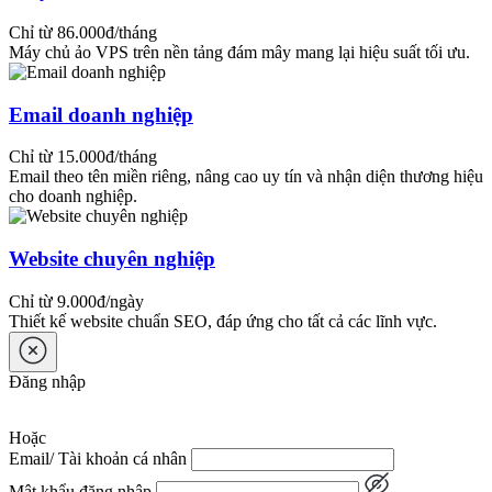
AI, hoặc phân tích dữ liệu nội bộ.
Chỉ từ 86.000đ/tháng
Hỗ trợ sao lưu định kỳ, phục hồi nhanh khi
Máy chủ ảo VPS trên nền tảng đám mây mang lại hiệu suất tối ưu.
có sự cố.
Có thể triển khai trên hạ tầng đám mây riêng
(Private Cloud) hoặc đám mây lai (Hybrid
Email doanh nghiệp
Cloud).
Chỉ từ 15.000đ/tháng
Email theo tên miền riêng, nâng cao uy tín và nhận diện thương hiệu
Lợi ích chính: Tăng hiệu quả làm việc nhóm,
cho doanh nghiệp.
giảm chi phí hạ tầng vật lý, đồng thời đảm bảo dữ
liệu doanh nghiệp được bảo vệ tuyệt đối.
Website chuyên nghiệp
Cloud Storage cho NAS (Network
Attached Storage)
Chỉ từ 9.000đ/ngày
Thiết kế website chuẩn SEO, đáp ứng cho tất cả các lĩnh vực.
NAS là thiết bị lưu trữ mạng cho phép người dùng
truy cập dữ liệu nội bộ qua LAN hoặc Internet.
Đăng nhập
Khi kết hợp với Cloud Storage, thiết bị NAS được
mở rộng khả năng bảo mật, sao lưu và truy cập
Hoặc
linh hoạt hơn.
Email/ Tài khoản cá nhân
Đặc điểm nổi bật:
Mật khẩu đăng nhập