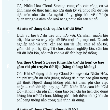
chịu trách nhiệm hạ
& bảo trì
vận hành và bảo
Có, Nhân Hòa Cloud Storage cung cấp các công cụ và
tầng và hỗ trợ kỹ thuật.
trì.
tính năng để thực hiện sao lưu định kỳ và phục hồi dữ liệu
dựa trên nhu cầu của người dùng, giúp bảo vệ dữ liệu
Dễ bị gián đoạn
Đảm bảo uptime cao
Tính sẵn
quan trọng và đảm bảo khả năng phục hồi sau sự cố.
do sự cố phần
(99,9% hoặc hơn), nhờ
sàng
cứng hoặc mất
hệ thống máy chủ
(Uptime)
Ai nên sử dụng dịch vụ lưu trữ dữ liệu?
điện.
phân tán toàn cầu.
7
Dịch vụ lưu trữ dữ liệu phù hợp với: Cá nhân: muốn lưu
Khả
Giới hạn, phải
trữ, chia sẻ và truy cập dữ liệu mọi lúc, mọi nơi. Doanh
Dễ dàng chia sẻ qua
năng
thao tác thủ
nghiệp nhỏ và vừa: cần sao lưu tài liệu, chia sẻ nội bộ,
liên kết, cấp quyền truy
chia sẻ
công hoặc qua
giảm chi phí hạ tầng.Tổ chức, doanh nghiệp lớn: cần lưu
cập tức thì.
trữ dữ liệu lớn, bảo mật cao và dễ tích hợp hệ thống.
dữ liệu
mạng LAN.
Doanh nghiệp
Cá nhân, doanh nghiệp
Giá thuê Cloud Storage (thuê lưu trữ dữ liệu) có bao
Phù hợp
nhỏ, hệ thống
vừa và lớn cần tính
8
gồm chi phí truyền dữ liệu (băng thông) không?
cho
nội bộ, ít thay
linh hoạt, truy cập
Có. Khi sử dụng dịch vụ Cloud Storage của Nhân Hòa,
đổi dữ liệu.
nhanh, dữ liệu lớn.
chi phí truyền dữ liệu (băng thông) đã được bao gồm trong
Các loại hình dịch vụ lưu trữ đám mây
giá thuê. Người dùng không phải trả thêm phí cho việc
nhập – xuất dữ liệu hay gọi API. Nhân Hòa cam kết “Giá
phổ biến
tốt – Không chi phí ẩn”, đảm bảo bạn chỉ trả tiền cho dung
lượng lưu trữ đã chọn, không phát sinh thêm bất kỳ khoản
Dịch vụ lưu trữ đám mây (Cloud Storage) hiện
phí băng thông nào trong quá trình sử dụng.
nay được thiết kế đa dạng để đáp ứng nhu cầu của
Ai nên sử dụng Cloud Storage NAS?
nhiều nhóm người dùng khác nhau — từ cá nhân,