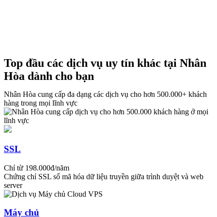
Đăng ký tư vấn
phí và gói mở rộng linh hoạt (ví dụ: Google
Drive, iCloud, Dropbox).
Lợi ích chính: Người dùng không cần đầu tư thiết
bị lưu trữ riêng, giảm rủi ro mất dữ liệu khi hỏng
ổ cứng hay thất lạc thiết bị.
Top đầu các dịch vụ uy tín khác tại Nhân
Hòa dành cho bạn
Lưu trữ đám mây doanh nghiệp
(Enterprise Cloud Storage)
Nhân Hòa cung cấp đa dạng các dịch vụ cho hơn 500.000+ khách
hàng trong mọi lĩnh vực
Được thiết kế cho tổ chức, công ty, cơ quan có
khối lượng dữ liệu lớn và yêu cầu bảo mật cao.
Loại hình này thường kết hợp với các giải pháp
quản lý quyền truy cập, sao lưu tự động và tuân
SSL
thủ các tiêu chuẩn bảo mật quốc tế.
Chỉ từ 198.000đ/năm
Đặc điểm nổi bật:
Chứng chỉ SSL số mã hóa dữ liệu truyền giữa trình duyệt và web
server
Cho phép phân quyền người dùng, quản lý
dữ liệu theo nhóm hoặc phòng ban.
Máy chủ
Tích hợp dễ dàng với hệ thống ERP, CRM,