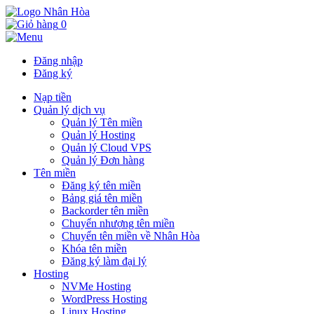
0
Đăng nhập
Đăng ký
Nạp tiền
Quản lý dịch vụ
Quản lý Tên miền
Quản lý Hosting
Quản lý Cloud VPS
Quản lý Đơn hàng
Tên miền
Đăng ký tên miền
Bảng giá tên miền
Backorder tên miền
Chuyển nhượng tên miền
Chuyển tên miền về Nhân Hòa
Khóa tên miền
Đăng ký làm đại lý
Hosting
NVMe Hosting
WordPress Hosting
Linux Hosting