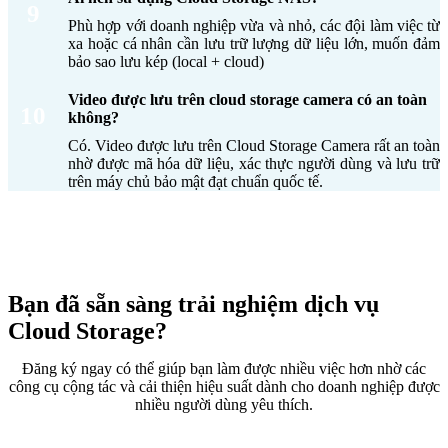
9
doanh nghiệp cho đến các hệ thống thiết bị thông
Phù hợp với doanh nghiệp vừa và nhỏ, các đội làm việc từ
minh. Dưới đây là bốn loại hình phổ biến nhất
xa hoặc cá nhân cần lưu trữ lượng dữ liệu lớn, muốn đảm
bảo sao lưu kép (local + cloud)
đang được sử dụng rộng rãi:
Video được lưu trên cloud storage camera có an toàn
Lưu trữ đám mây cá nhân (Personal
10
không?
Cloud Storage)
Có. Video được lưu trên Cloud Storage Camera rất an toàn
nhờ được mã hóa dữ liệu, xác thực người dùng và lưu trữ
Đây là giải pháp dành cho người dùng cá nhân,
trên máy chủ bảo mật đạt chuẩn quốc tế.
sinh viên, freelancer hoặc hộ gia đình có nhu cầu
lưu trữ tài liệu, hình ảnh, video và dữ liệu cá nhân
an toàn.
Đặc điểm nổi bật:
Bạn đã sẵn sàng trải nghiệm dịch vụ
Dễ sử dụng, đồng bộ nhanh giữa điện thoại,
Cloud Storage?
máy tính và máy tính bảng.
Cho phép truy cập dữ liệu từ bất kỳ đâu có
Đăng ký ngay có thể giúp bạn làm được nhiều việc hơn nhờ các
Internet.
công cụ cộng tác và cải thiện hiệu suất dành cho doanh nghiệp được
Hỗ trợ chia sẻ file qua liên kết bảo mật hoặc
nhiều người dùng yêu thích.
cấp quyền xem/sửa.
Nhiều dịch vụ cung cấp dung lượng miễn