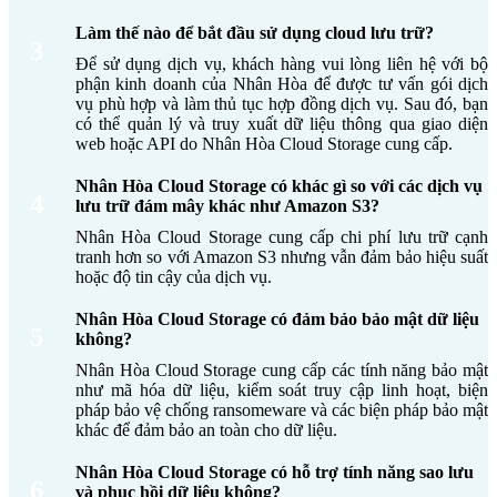
gian sử dụng (pay-as-
ban đầu
bảo trì định kỳ.
you-go).
Làm thế nào để bắt đầu sử dụng cloud lưu trữ?
3
Giới hạn – phải
Để sử dụng dịch vụ, khách hàng vui lòng liên hệ với bộ
Khả
nâng cấp phần
Linh hoạt – có thể mở
phận kinh doanh của Nhân Hòa để được tư vấn gói dịch
vụ phù hợp và làm thủ tục hợp đồng dịch vụ. Sau đó, bạn
năng mở
cứng khi cần
rộng gần như vô hạn
có thể quản lý và truy xuất dữ liệu thông qua giao diện
rộng
thêm dung
chỉ với vài thao tác.
web hoặc API do Nhân Hòa Cloud Storage cung cấp.
lượng.
Chỉ trong mạng
Truy cập mọi lúc, mọi
Nhân Hòa Cloud Storage có khác gì so với các dịch vụ
Truy cập
4
lưu trữ đám mây khác như Amazon S3?
nội bộ hoặc khi
nơi qua Internet, hỗ trợ
dữ liệu
kết nối trực tiếp.
đa thiết bị.
Nhân Hòa Cloud Storage cung cấp chi phí lưu trữ cạnh
tranh hơn so với Amazon S3 nhưng vẫn đảm bảo hiệu suất
Phụ thuộc vào
Được bảo vệ bằng các
hoặc độ tin cậy của dịch vụ.
hệ thống và
lớp mã hóa, xác thực
Bảo mật
năng lực IT nội
và tiêu chuẩn bảo mật
Nhân Hòa Cloud Storage có đảm bảo bảo mật dữ liệu
5
bộ.
quốc tế.
không?
Thường thủ
Nhân Hòa Cloud Storage cung cấp các tính năng bảo mật
Sao lưu
Tự động sao lưu, phục
công, mất thời
như mã hóa dữ liệu, kiểm soát truy cập linh hoạt, biện
& phục
hồi nhanh, giảm nguy
pháp bảo vệ chống ransomeware và các biện pháp bảo mật
gian và tốn
hồi
cơ mất mát dữ liệu.
khác để đảm bảo an toàn cho dữ liệu.
dung lượng.
Doanh nghiệp tự
Nhân Hòa Cloud Storage có hỗ trợ tính năng sao lưu
Nhà cung cấp dịch vụ
6
Quản lý
chịu trách nhiệm
và phục hồi dữ liệu không?