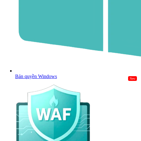
Các trường hợp dùng lưu trữ đám mây
(cloud storage) là gì?
Phân tích dữ liệu và Data Lake
Các hệ thống lưu trữ nội bộ truyền thống thường
không ổn định về chi phí, hiệu suất và khả năng
mở rộng theo thời gian. Trong khi đó, những hoạt
Bản quyền Windows
New
động phân tích dữ liệu hiện đại cần các kho lưu
trữ có quy mô lớn, chi phí tối ưu, tính sẵn sàng
cao và độ bảo mật mạnh mẽ – hay còn được gọi là
data lake.
Data lake được xây dựng trên nền tảng object
storage, giúp lưu trữ dữ liệu ở định dạng gốc kèm
theo siêu dữ liệu (metadata) phong phú, cho phép
trích xuất linh hoạt và phục vụ mục đích phân tích