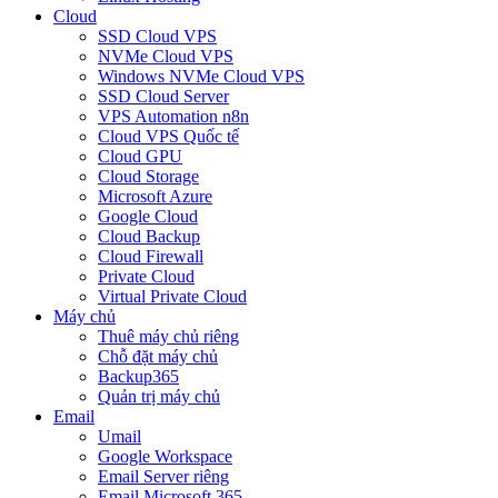
Cloud
SSD Cloud VPS
NVMe Cloud VPS
Windows NVMe Cloud VPS
SSD Cloud Server
VPS Automation n8n
Cloud VPS Quốc tế
Cloud GPU
Cloud Storage
Microsoft Azure
Google Cloud
Cloud Backup
Cloud Firewall
Private Cloud
Virtual Private Cloud
Máy chủ
Thuê máy chủ riêng
Chỗ đặt máy chủ
Backup365
Quản trị máy chủ
Email
Umail
Google Workspace
Email Server riêng
Email Microsoft 365