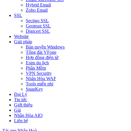
Hybrid Email
Zoho Email
SSL
Sectigo SSL
Geotrust SSL
Digicert SSL
Website
Giải pháp
Bản quyền Windows
Tổng đài VFone
Hợp đồng điện tử
Esim du lịch
Phần Mềm
VPN Security
Nhân Hòa WAF
Tools miễn phí
SnapKey
Đại Lý
Tin tức
Giới thiệu
Giá
Nhân Hòa AIO
Liên hệ
Tải app Nhân Hoà