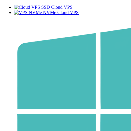
lý và mở rộng hạ tầng.
SSD Cloud VPS
NVMe Cloud VPS
Di chuyển dữ liệu lên đám mây
Mức chi phí thấp, tính ổn định và độ bền dữ liệu
cao khiến lưu trữ đám mây trở nên hấp dẫn. Tuy
nhiên, nhiều tổ chức vẫn lo ngại về quá trình
chuyển khối lượng dữ liệu lớn lên cloud – đặc biệt
liên quan đến bảo mật, sao lưu, và tuân thủ.
Để khắc phục điều này, các giải pháp hybrid, edge
và data migration được thiết kế giúp doanh nghiệp
chuyển dữ liệu lên đám mây nhanh hơn, an toàn
hơn và phù hợp với hạ tầng hiện có.
Tuân thủ và bảo mật dữ liệu
Việc lưu trữ dữ liệu nhạy cảm trên môi trường đám
mây đặt ra thách thức về tuân thủ quy định. Các
nhà cung cấp dịch vụ cloud hiện cung cấp bộ
công cụ kiểm soát tuân thủ toàn diện, giúp người