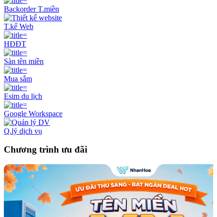
Backorder T.miền
T.kế Web
HĐĐT
Sàn tên miền
Mua sắm
Esim du lịch
Google Workspace
Q.lý dịch vụ
Chương trình ưu đãi