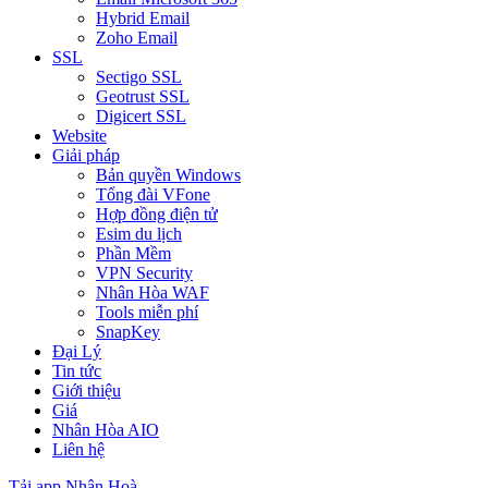
Hybrid Email
Zoho Email
SSL
Sectigo SSL
Geotrust SSL
Digicert SSL
Website
Giải pháp
Bản quyền Windows
Tổng đài VFone
Hợp đồng điện tử
Esim du lịch
Phần Mềm
VPN Security
Nhân Hòa WAF
Tools miễn phí
SnapKey
Đại Lý
Tin tức
Giới thiệu
Giá
Nhân Hòa AIO
Liên hệ
Tải app Nhân Hoà