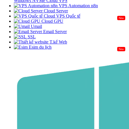
Windows NVMe Cloud VPS
VPS Automation n8n
Cloud Server
Cloud VPS Quốc tế
New
Cloud GPU
Umail
Email Server
SSL
T.kế Web
Esim du lịch
New