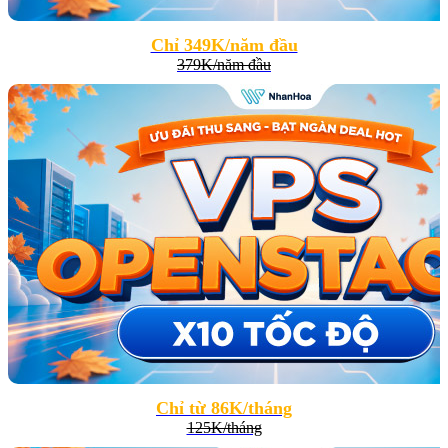
Chỉ 349K/năm đầu
379K/năm đầu
Chỉ từ 86K/tháng
125K/tháng