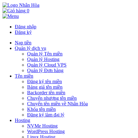
0
Đăng nhập
Đăng ký
Nạp tiền
Quản lý dịch vụ
Quản lý Tên miền
Quản lý Hosting
Quản lý Cloud VPS
Quản lý Đơn hàng
Tên miền
Đăng ký tên miền
Bảng giá tên miền
Backorder tên miền
Chuyển nhượng tên miền
Chuyển tên miền về Nhân Hòa
Khóa tên miền
Đăng ký làm đại lý
Hosting
NVMe Hosting
WordPress Hosting
Linux Hosting