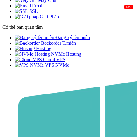
Máy Chủ
Email
New
SSL
Giải Pháp
Có thể bạn quan tâm
Đăng ký tên miền
Backorder T.miền
Hosting
NVMe Hosting
Cloud VPS
VPS NVMe