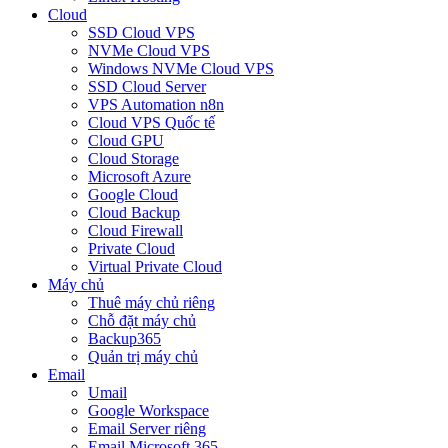
Cloud
SSD Cloud VPS
NVMe Cloud VPS
Windows NVMe Cloud VPS
SSD Cloud Server
VPS Automation n8n
Cloud VPS Quốc tế
Cloud GPU
Cloud Storage
Microsoft Azure
Google Cloud
Cloud Backup
Cloud Firewall
Private Cloud
Virtual Private Cloud
Máy chủ
Thuê máy chủ riêng
Chỗ đặt máy chủ
Backup365
Quản trị máy chủ
Email
Umail
Google Workspace
Email Server riêng
Email Microsoft 365