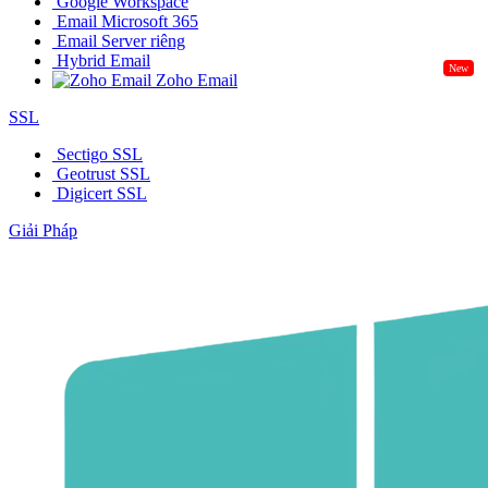
Google Workspace
Email Microsoft 365
Email Server riêng
Hybrid Email
New
Zoho Email
SSL
Sectigo SSL
Geotrust SSL
Digicert SSL
Giải Pháp