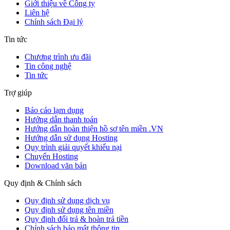
Giới thiệu về Công ty
Liên hệ
Chính sách Đại lý
Tin tức
Chương trình ưu đãi
Tin công nghệ
Tin tức
Trợ giúp
Báo cáo lạm dụng
Hướng dẫn thanh toán
Hướng dẫn hoàn thiện hồ sơ tên miền .VN
Hướng dẫn sử dụng Hosting
Quy trình giải quyết khiếu nại
Chuyển Hosting
Download văn bản
Quy định & Chính sách
Quy định sử dụng dịch vụ
Quy định sử dụng tên miền
Quy định đổi trả & hoàn trả tiền
Chính sách bảo mật thông tin