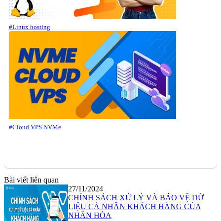
#Linux hosting
#Cloud VPS NVMe
Bài viết liên quan
27/11/2024
CHÍNH SÁCH XỬ LÝ VÀ BẢO VỆ DỮ
LIỆU CÁ NHÂN KHÁCH HÀNG CỦA
NHÂN HÒA