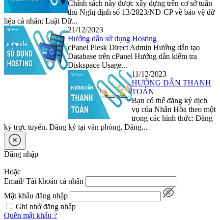
Chính sách này được xây dựng trên cơ sở tuân
thủ Nghị định số 13/2023/NĐ-CP về bảo vệ dữ
liệu cá nhân; Luật Dữ...
21/12/2023
Hướng dẫn sử dụng Hosting
cPanel Plesk Direct Admin Hướng dẫn tạo
Database trên cPanel Hướng dẫn kiểm tra
Diskspace Usage...
11/12/2023
HƯỚNG DẪN THANH
TOÁN
Bạn có thể đăng ký dịch
vụ của Nhân Hòa theo một
trong các hình thức: Đăng
ký trực tuyến, Đăng ký tại văn phòng, Đăng...
Đăng nhập
Hoặc
Email/ Tài khoản cá nhân
Mật khẩu đăng nhập
Ghi nhớ đăng nhập
Quên mật khẩu ?