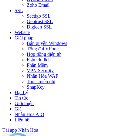
Zoho Email
SSL
Sectigo SSL
Geotrust SSL
Digicert SSL
Website
Giải pháp
Bản quyền Windows
Tổng đài VFone
Hợp đồng điện tử
Esim du lịch
Phần Mềm
VPN Security
Nhân Hòa WAF
Tools miễn phí
SnapKey
Đại Lý
Tin tức
Giới thiệu
Giá
Nhân Hòa AIO
Liên hệ
Tải app Nhân Hoà