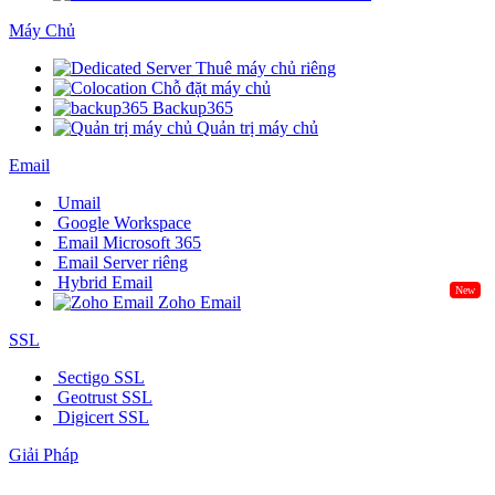
Máy Chủ
Thuê máy chủ riêng
Chỗ đặt máy chủ
Backup365
Quản trị máy chủ
Email
Umail
Google Workspace
Email Microsoft 365
Email Server riêng
Hybrid Email
New
Zoho Email
SSL
Sectigo SSL
Geotrust SSL
Digicert SSL
Giải Pháp