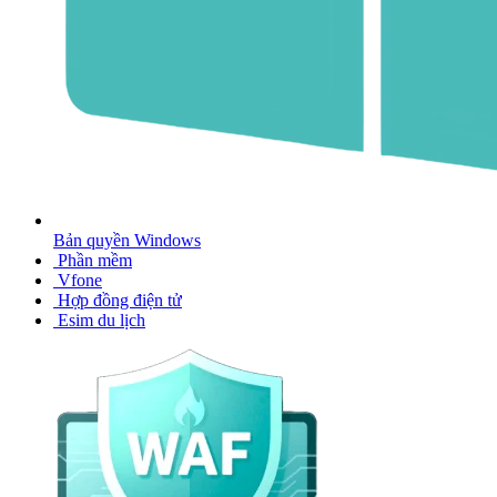
Bản quyền Windows
Phần mềm
Vfone
Hợp đồng điện tử
Esim du lịch