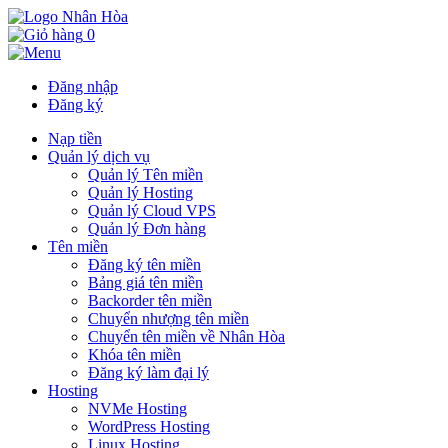
0
Đăng nhập
Đăng ký
Nạp tiền
Quản lý dịch vụ
Quản lý Tên miền
Quản lý Hosting
Quản lý Cloud VPS
Quản lý Đơn hàng
Tên miền
Đăng ký tên miền
Bảng giá tên miền
Backorder tên miền
Chuyển nhượng tên miền
Chuyển tên miền về Nhân Hòa
Khóa tên miền
Đăng ký làm đại lý
Hosting
NVMe Hosting
WordPress Hosting
Linux Hosting