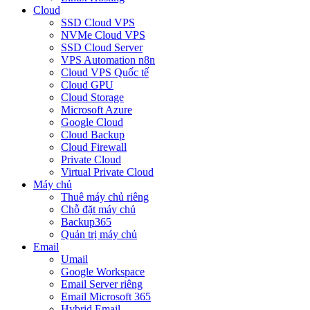
Cloud
SSD Cloud VPS
NVMe Cloud VPS
SSD Cloud Server
VPS Automation n8n
Cloud VPS Quốc tế
Cloud GPU
Cloud Storage
Microsoft Azure
Google Cloud
Cloud Backup
Cloud Firewall
Private Cloud
Virtual Private Cloud
Máy chủ
Thuê máy chủ riêng
Chỗ đặt máy chủ
Backup365
Quản trị máy chủ
Email
Umail
Google Workspace
Email Server riêng
Email Microsoft 365
Hybrid Email