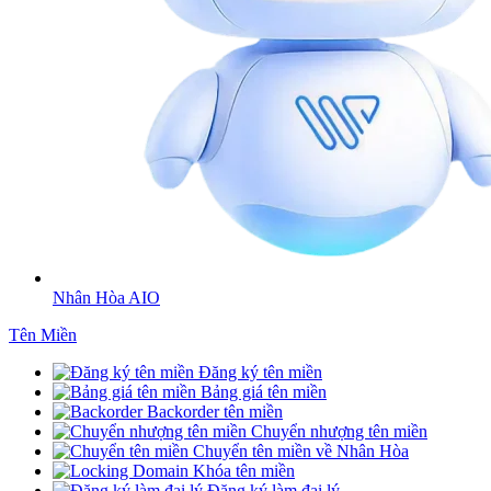
Nhân Hòa AIO
Tên Miền
Đăng ký tên miền
Bảng giá tên miền
Backorder tên miền
Chuyển nhượng tên miền
Chuyển tên miền về Nhân Hòa
Khóa tên miền
Đăng ký làm đại lý