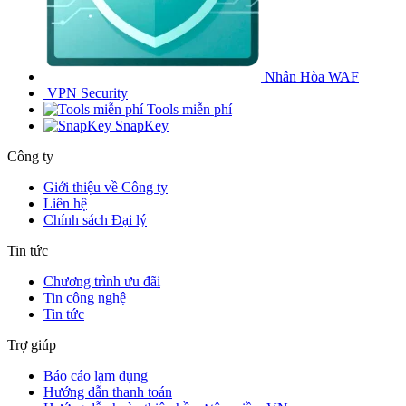
Nhân Hòa WAF
VPN Security
Tools miễn phí
SnapKey
Công ty
Giới thiệu về Công ty
Liên hệ
Chính sách Đại lý
Tin tức
Chương trình ưu đãi
Tin công nghệ
Tin tức
Trợ giúp
Báo cáo lạm dụng
Hướng dẫn thanh toán