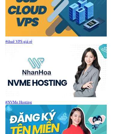
#thuê VPS giá rẻ
#NVMe Hosting