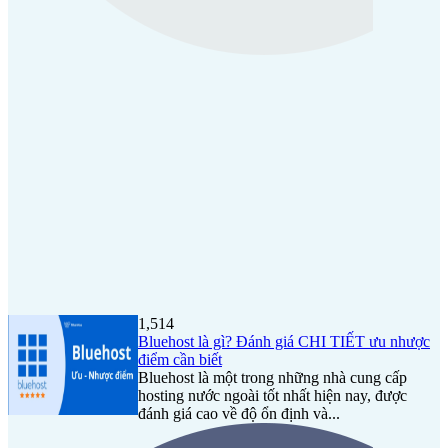
1,514
Bluehost là gì? Đánh giá CHI TIẾT ưu nhược
điểm cần biết
Bluehost là một trong những nhà cung cấp
hosting nước ngoài tốt nhất hiện nay, được
đánh giá cao về độ ổn định và...