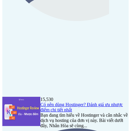
15,530
Có nên dùng Hostinger? Đánh giá ưu nhược
điểm chi tiết nhất
Bạn đang tìm hiểu về Hostinger và cân nhắc về
dịch vụ hosting của đơn vị này. Bài viết dưới
đây, Nhân Hòa sẽ cùng...