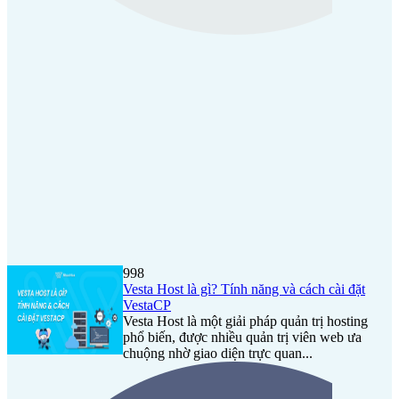
998
Vesta Host là gì? Tính năng và cách cài đặt
VestaCP
Vesta Host là một giải pháp quản trị hosting
phổ biến, được nhiều quản trị viên web ưa
chuộng nhờ giao diện trực quan...