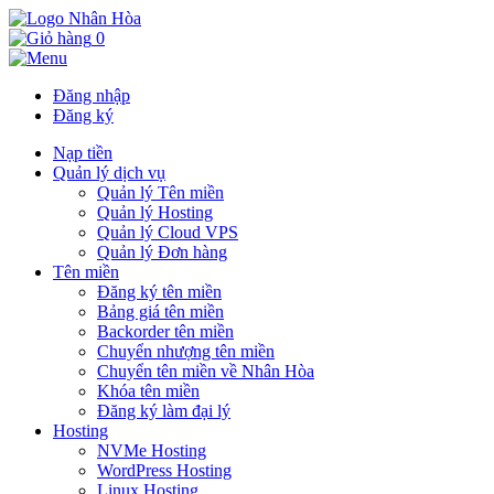
0
Đăng nhập
Đăng ký
Nạp tiền
Quản lý dịch vụ
Quản lý Tên miền
Quản lý Hosting
Quản lý Cloud VPS
Quản lý Đơn hàng
Tên miền
Đăng ký tên miền
Bảng giá tên miền
Backorder tên miền
Chuyển nhượng tên miền
Chuyển tên miền về Nhân Hòa
Khóa tên miền
Đăng ký làm đại lý
Hosting
NVMe Hosting
WordPress Hosting
Linux Hosting