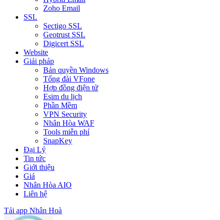
Zoho Email
SSL
Sectigo SSL
Geotrust SSL
Digicert SSL
Website
Giải pháp
Bản quyền Windows
Tổng đài VFone
Hợp đồng điện tử
Esim du lịch
Phần Mềm
VPN Security
Nhân Hòa WAF
Tools miễn phí
SnapKey
Đại Lý
Tin tức
Giới thiệu
Giá
Nhân Hòa AIO
Liên hệ
Tải app Nhân Hoà