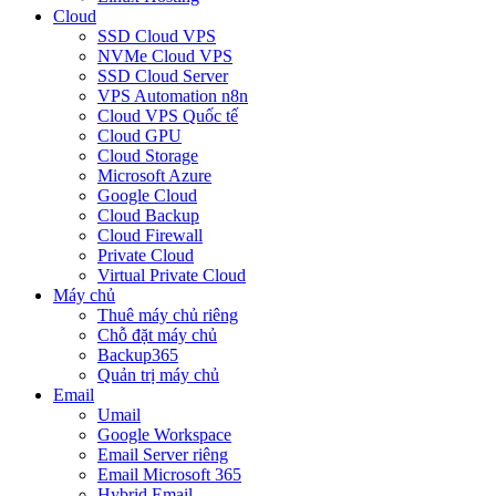
Cloud
SSD Cloud VPS
NVMe Cloud VPS
SSD Cloud Server
VPS Automation n8n
Cloud VPS Quốc tế
Cloud GPU
Cloud Storage
Microsoft Azure
Google Cloud
Cloud Backup
Cloud Firewall
Private Cloud
Virtual Private Cloud
Máy chủ
Thuê máy chủ riêng
Chỗ đặt máy chủ
Backup365
Quản trị máy chủ
Email
Umail
Google Workspace
Email Server riêng
Email Microsoft 365
Hybrid Email