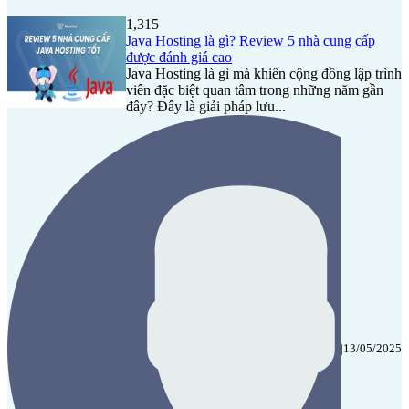
1,315
Java Hosting là gì? Review 5 nhà cung cấp
được đánh giá cao
Java Hosting là gì mà khiến cộng đồng lập trình
viên đặc biệt quan tâm trong những năm gần
đây? Đây là giải pháp lưu...
|
13/05/2025