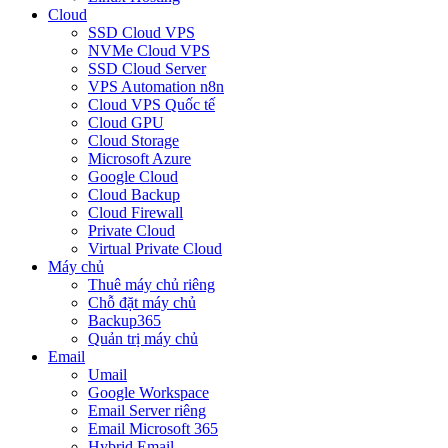
Cloud
SSD Cloud VPS
NVMe Cloud VPS
SSD Cloud Server
VPS Automation n8n
Cloud VPS Quốc tế
Cloud GPU
Cloud Storage
Microsoft Azure
Google Cloud
Cloud Backup
Cloud Firewall
Private Cloud
Virtual Private Cloud
Máy chủ
Thuê máy chủ riêng
Chỗ đặt máy chủ
Backup365
Quản trị máy chủ
Email
Umail
Google Workspace
Email Server riêng
Email Microsoft 365
Hybrid Email