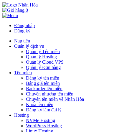
0
Đăng nhập
Đăng ký
Nạp tiền
Quản lý dịch vụ
Quản lý Tên miền
Quản lý Hosting
Quản lý Cloud VPS
Quản lý Đơn hàng
Tên miền
Đăng ký tên miền
Bảng giá tên miền
Backorder tên miền
Chuyển nhượng tên miền
Chuyển tên miền về Nhân Hòa
Khóa tên miền
Đăng ký làm đại lý
Hosting
NVMe Hosting
WordPress Hosting
Linux Hosting