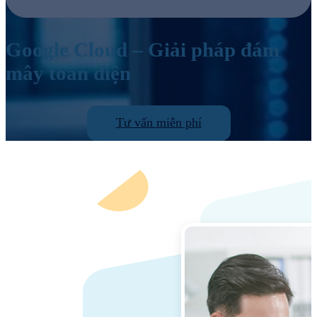
Google Cloud – Giải pháp đám
mây toàn diện
Tư vấn miễn phí