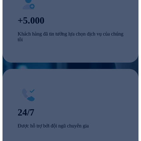
+5.000
Khách hàng đã tin tưởng lựa chọn dịch vụ của chúng
tôi
24/7
Được hỗ trợ bởi đội ngũ chuyên gia