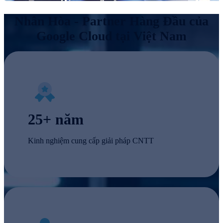
Nhân Hòa - Partner Hàng Đầu của
Google Cloud tại Việt Nam
25+ năm
Kinh nghiệm cung cấp giải pháp CNTT