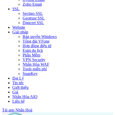
Zoho Email
SSL
Sectigo SSL
Geotrust SSL
Digicert SSL
Website
Giải pháp
Bản quyền Windows
Tổng đài VFone
Hợp đồng điện tử
Esim du lịch
Phần Mềm
VPN Security
Nhân Hòa WAF
Tools miễn phí
SnapKey
Đại Lý
Tin tức
Giới thiệu
Giá
Nhân Hòa AIO
Liên hệ
Tải app Nhân Hoà