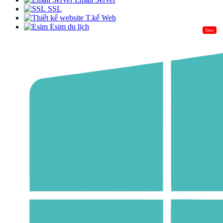
SSL
T.kế Web
Esim du lịch
New