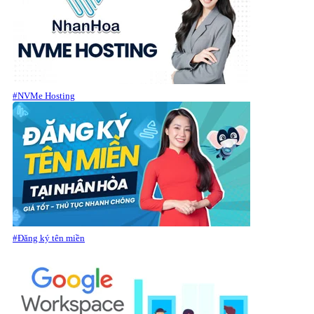
#NVMe Hosting
#Đăng ký tên miền