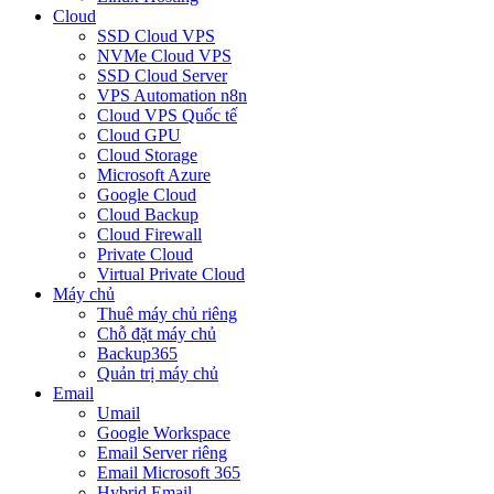
Cloud
SSD Cloud VPS
NVMe Cloud VPS
SSD Cloud Server
VPS Automation n8n
Cloud VPS Quốc tế
Cloud GPU
Cloud Storage
Microsoft Azure
Google Cloud
Cloud Backup
Cloud Firewall
Private Cloud
Virtual Private Cloud
Máy chủ
Thuê máy chủ riêng
Chỗ đặt máy chủ
Backup365
Quản trị máy chủ
Email
Umail
Google Workspace
Email Server riêng
Email Microsoft 365
Hybrid Email