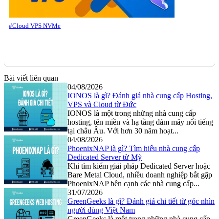
#Cloud VPS NVMe
Bài viết liên quan
04/08/2026
IONOS là gì? Đánh giá nhà cung cấp Hosting,
VPS và Cloud từ Đức
IONOS là một trong những nhà cung cấp
hosting, tên miền và hạ tầng đám mây nổi tiếng
tại châu Âu. Với hơn 30 năm hoạt...
04/08/2026
PhoenixNAP là gì? Tìm hiểu nhà cung cấp
Dedicated Server từ Mỹ
Khi tìm kiếm giải pháp Dedicated Server hoặc
Bare Metal Cloud, nhiều doanh nghiệp bắt gặp
PhoenixNAP bên cạnh các nhà cung cấp...
31/07/2026
GreenGeeks là gì? Đánh giá chi tiết từ góc nhìn
người dùng Việt Nam
GreenGeeks là một trong những nhà cung cấp