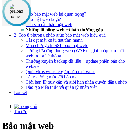
Nội dung chính
1. Tạo sao bảo mật web lại quan trọng?
Bảo mật web là gì?
Tạo sao cần bảo mật web
Những lỗ hổng web cơ bản thường gặp
2. Top 8 phương pháp giúp bảo mật web hiệu quả
Cài đặt mật khẩu đạt tính mạnh
Mua chứng chỉ SSL bảo mật web
Tường lửa ứng dụng web (WAF) – giải pháp bảo mật
web trong hệ thống
Thường xuyên backup dữ liệu – update phiên bản cho
website
Quét virus website giúp bảo mật web
Tăng cường mức độ bảo mật
Giới hạn IP truy cập và giới hạn phân quyền đăng nhập
Đào tạo kiến thức và quản lý nhân viên
Lời kết
Tin tức
Bảo mật web