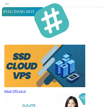
#TAG ĐANG HOT
#thuê VPS giá rẻ