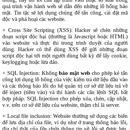
quá trình vận hành web sẽ dẫn đến những lỗ hổng bảo
mật. Tin tặc sẽ lợi dụng chúng để tấn công, cài đặt mã
độc và phá hoại các website.
+ Cross Site Scripting (XSS): Hacker sẽ chèn những
đoạn script độc hại (thường là Javascript hoặc HTML)
vào website và thực thi trong trình duyệt của người
dùng. Hacker có thể dùng XSS để gửi những đoạn
script độc hại tới một người dùng bất kỳ để lấy cookie,
keylogging hoặc lừa đảo.
+ SQL Injection: Không
bảo mật web
cho phép kẻ tấn
công lợi dụng lỗ hổng của việc kiểm tra dữ liệu đầu vào
và các thông báo lỗi do hệ quản trị cơ sở dữ liệu trả về
để inject (tiêm vào) và thi hành các câu lệnh SQL bất
hợp pháp. SQL Injection cho phép xóa, chèn, cập nhật,
v.v. trên cơ sở dữ liệu của website, thậm chí là server.
+ Local file inclusion: Website thường sử dụng các biến
để lưu địa chỉ của file, ví dụ như ở trang thông báo lỗi,
địa chỉ thật của file chứa thông tin về lỗi sẽ được lưu.