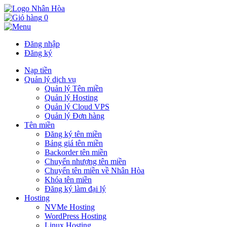
0
Đăng nhập
Đăng ký
Nạp tiền
Quản lý dịch vụ
Quản lý Tên miền
Quản lý Hosting
Quản lý Cloud VPS
Quản lý Đơn hàng
Tên miền
Đăng ký tên miền
Bảng giá tên miền
Backorder tên miền
Chuyển nhượng tên miền
Chuyển tên miền về Nhân Hòa
Khóa tên miền
Đăng ký làm đại lý
Hosting
NVMe Hosting
WordPress Hosting
Linux Hosting