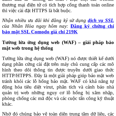
thương mại điện tử có tích hợp cổng thanh toán online
thì việc cài đặt HTTPS là bắt buộc.
Nhận nhiều ưu đãi khi đăng ký sử dụng
dịch vụ SSL
của Nhân Hòa ngay hôm nay:
Đăng ký chứng chỉ
bảo mật SSL Comodo giá chỉ 219K
Tường lửa ứng dụng web (WAF) – giải pháp bảo
mật web trong hệ thống
Tường lửa ứng dụng web (WAF) nó được thiết kế dưới
dạng phần cứng cài đặt trên máy chủ cung cấp các mô
hình theo dõi thông tin được truyền dưới giao thức
HTTP/HTPPS. Đây là một giải pháp giúp bảo mật web
tránh khỏi các lỗ hổng bảo mật. WAF có khả năng tự
động hóa tiêu diệt virut, phân tích và cảnh báo nhà
quản trị web những nguy cơ lỗ hổng bị xâm nhập,
phòng chống các mã độc và các cuộc tấn công kỹ thuật
khác.
Nhờ đó chúng bảo vệ toàn diện trung tâm dữ liệu, các