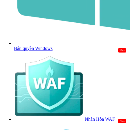
Bản quyền Windows
New
Nhân Hòa WAF
New