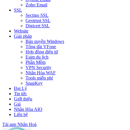
Zoho Email
SSL
Sectigo SSL
Geotrust SSL
Digicert SSL
Website
Giải pháp
Bản quyền Windows
Tổng đài VFone
Hợp đồng điện tử
Esim du lịch
Phần Mềm
VPN Security
Nhân Hòa WAF
Tools miễn phí
SnapKey
Đại Lý
Tin tức
Giới thiệu
Giá
Nhân Hòa AIO
Liên hệ
Tải app Nhân Hoà