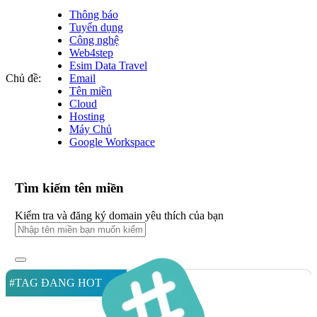
Thông báo
Tuyển dụng
Công nghệ
Web4step
Esim Data Travel
Chủ đề:
Email
Tên miền
Cloud
Hosting
Máy Chủ
Google Workspace
Tìm kiếm tên miền
Kiểm tra và đăng ký domain yêu thích của bạn
#TAG ĐANG HOT