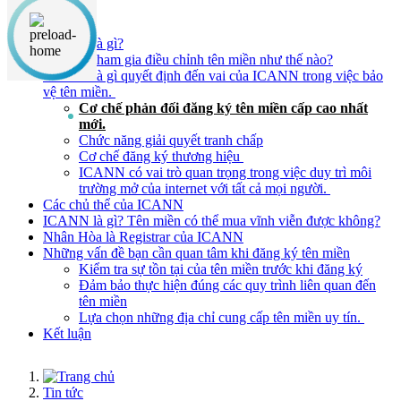
Nội dung chính
ICANN là gì?
ICANN tham gia điều chỉnh tên miền như thế nào?
ICANN là gì quyết định đến vai của ICANN trong việc bảo
vệ tên miền.
Cơ chế phản đối đăng ký tên miền cấp cao nhất
mới.
Chức năng giải quyết tranh chấp
Cơ chế đăng ký thương hiệu
ICANN có vai trò quan trọng trong việc duy trì môi
trường mở của internet với tất cả mọi người.
Các chủ thể của ICANN
ICANN là gì? Tên miền có thể mua vĩnh viễn được không?
Nhân Hòa là Registrar của ICANN
Những vấn đề bạn cần quan tâm khi đăng ký tên miền
Kiểm tra sự tồn tại của tên miền trước khi đăng ký
Đảm bảo thực hiện đúng các quy trình liên quan đến
tên miền
Lựa chọn những địa chỉ cung cấp tên miền uy tín.
Kết luận
Tin tức