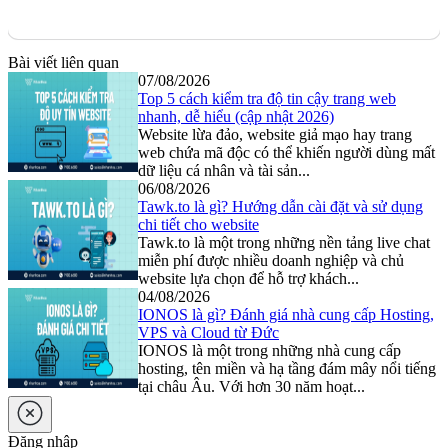
Bài viết liên quan
07/08/2026
Top 5 cách kiểm tra độ tin cậy trang web
nhanh, dễ hiểu (cập nhật 2026)
Website lừa đảo, website giả mạo hay trang
web chứa mã độc có thể khiến người dùng mất
dữ liệu cá nhân và tài sản...
06/08/2026
Tawk.to là gì? Hướng dẫn cài đặt và sử dụng
chi tiết cho website
Tawk.to là một trong những nền tảng live chat
miễn phí được nhiều doanh nghiệp và chủ
website lựa chọn để hỗ trợ khách...
04/08/2026
IONOS là gì? Đánh giá nhà cung cấp Hosting,
VPS và Cloud từ Đức
IONOS là một trong những nhà cung cấp
hosting, tên miền và hạ tầng đám mây nổi tiếng
tại châu Âu. Với hơn 30 năm hoạt...
Đăng nhập