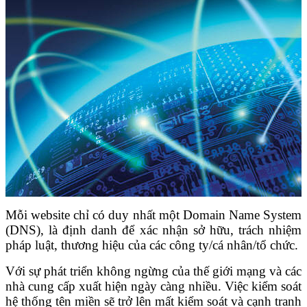
Mỗi website chỉ có duy nhất một Domain Name System
(DNS), là định danh để xác nhận sở hữu, trách nhiệm
pháp luật, thương hiệu của các công ty/cá nhân/tổ chức.
Với sự phát triển không ngừng của thế giới mạng và các
nhà cung cấp xuất hiện ngày càng nhiều. Việc kiểm soát
hệ thống tên miền sẽ trở lên mất kiểm soát và cạnh tranh