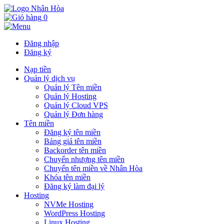
0
Đăng nhập
Đăng ký
Nạp tiền
Quản lý dịch vụ
Quản lý Tên miền
Quản lý Hosting
Quản lý Cloud VPS
Quản lý Đơn hàng
Tên miền
Đăng ký tên miền
Bảng giá tên miền
Backorder tên miền
Chuyển nhượng tên miền
Chuyển tên miền về Nhân Hòa
Khóa tên miền
Đăng ký làm đại lý
Hosting
NVMe Hosting
WordPress Hosting
Linux Hosting