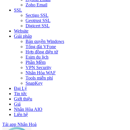
Zoho Email
SSL
Sectigo SSL
Geotrust SSL
Digicert SSL
Website
Giải pháp
Bản quyền Windows
Tổng đài VFone
Hợp đồng điện tử
Esim du lịch
Phần Mềm
VPN Security
Nhân Hòa WAF
Tools miễn phí
SnapKey
Đại Lý
Tin tức
Giới thiệu
Giá
Nhân Hòa AIO
Liên hệ
Tải app Nhân Hoà