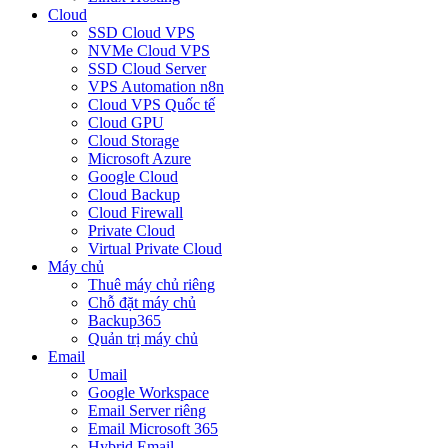
Cloud
SSD Cloud VPS
NVMe Cloud VPS
SSD Cloud Server
VPS Automation n8n
Cloud VPS Quốc tế
Cloud GPU
Cloud Storage
Microsoft Azure
Google Cloud
Cloud Backup
Cloud Firewall
Private Cloud
Virtual Private Cloud
Máy chủ
Thuê máy chủ riêng
Chỗ đặt máy chủ
Backup365
Quản trị máy chủ
Email
Umail
Google Workspace
Email Server riêng
Email Microsoft 365
Hybrid Email