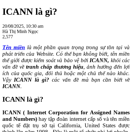
ICANN là gì?
20/08/2025, 10:30 am
Hà Thị Minh Ngọc
2,577
Tên miền
là một phần quan trọng trong sự tồn tại và
phát triển của Website. Có thể bạn không biết, tên miền
thế giới được kiểm soát và bảo vệ bởi
ICANN,
khỏi các
vấn đề về
tranh
chấp thương hiệu
, ảnh hưởng đến lợi
ích của quốc gia, đối thủ hoặc một chủ thể nào khác.
Vậy
ICANN là gì?
các vấn đề mà bạn cần biết về
ICANN
.
ICANN là gì?
ICANN ( Internet Corporation for Assigned Names
and Numbers)
hay tập đoàn internet cấp số và tên miền
quốc tế đặt trụ sở tại California, United States được
thành lập năm 1998. Đây là một tổ chức phi lợi nhuận,