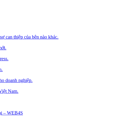
sự can thiệp của bên nào khác.
mới.
ress.
h.
cho doanh nghiệp.
 Việt Nam.
Tại – WEB4S