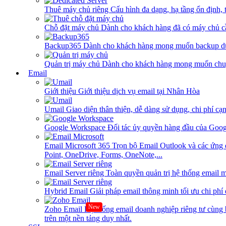
Thuê máy chủ riêng
Cấu hình đa dạng, hạ tầng ổn định, 
Chỗ đặt máy chủ
Dành cho khách hàng đã có máy chủ cần
Backup365
Dành cho khách hàng mong muốn backup dữ
Quản trị máy chủ
Dành cho khách hàng mong muốn chuy
Email
Giới thiệu
Giới thiệu dịch vụ email tại Nhân Hòa
Umail
Giao diện thân thiện, dễ dàng sử dụng, chi phí cạn
Google Workspace
Đối tác ủy quyền hàng đầu của Goog
Email Microsoft 365
Trọn bộ Email Outlook và các ứng 
Point, OneDrive, Forms, OneNote,...
Email Server riêng
Toàn quyền quản trị hệ thống email m
Hybrid Email
Giải pháp email thông minh tối ưu chi phí
New
Zoho Email
Hệ thống email doanh nghiệp riêng tư cùn
trên một nền tảng duy nhất.