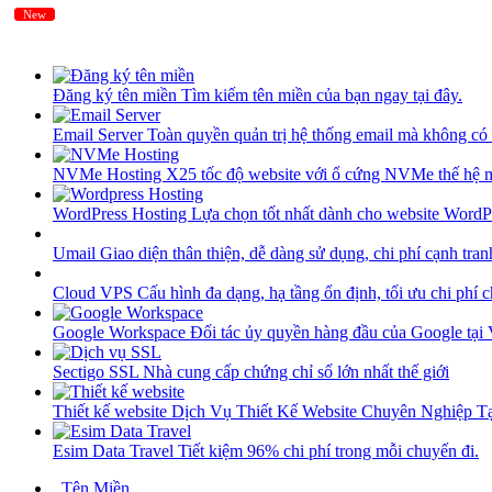
New
New
Đăng ký tên miền
Tìm kiếm tên miền của bạn ngay tại đây.
Email Server
Toàn quyền quản trị hệ thống email mà không có 
NVMe Hosting
X25 tốc độ website với ổ cứng NVMe thế hệ 
WordPress Hosting
Lựa chọn tốt nhất dành cho website WordP
Umail
Giao diện thân thiện, dễ dàng sử dụng, chi phí cạnh tran
Cloud VPS
Cấu hình đa dạng, hạ tầng ổn định, tối ưu chi phí 
Google Workspace
Đối tác ủy quyền hàng đầu của Google tại
Sectigo SSL
Nhà cung cấp chứng chỉ số lớn nhất thế giới
Thiết kế website
Dịch Vụ Thiết Kế Website Chuyên Nghiệp 
Esim Data Travel
Tiết kiệm 96% chi phí trong mỗi chuyến đi.
Tên Miền