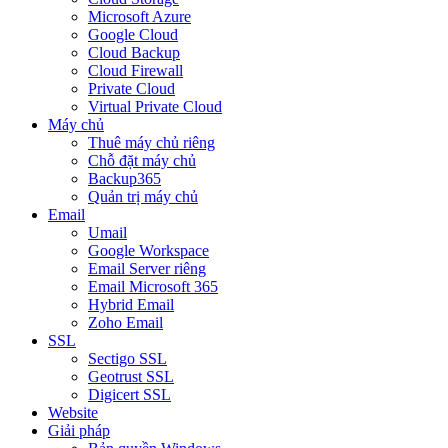
Microsoft Azure
Google Cloud
Cloud Backup
Cloud Firewall
Private Cloud
Virtual Private Cloud
Máy chủ
Thuê máy chủ riêng
Chỗ đặt máy chủ
Backup365
Quản trị máy chủ
Email
Umail
Google Workspace
Email Server riêng
Email Microsoft 365
Hybrid Email
Zoho Email
SSL
Sectigo SSL
Geotrust SSL
Digicert SSL
Website
Giải pháp