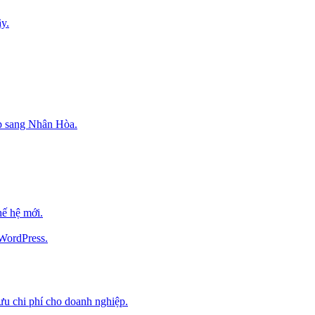
y.
p sang Nhân Hòa.
ế hệ mới.
 WordPress.
 ưu chi phí cho doanh nghiệp.