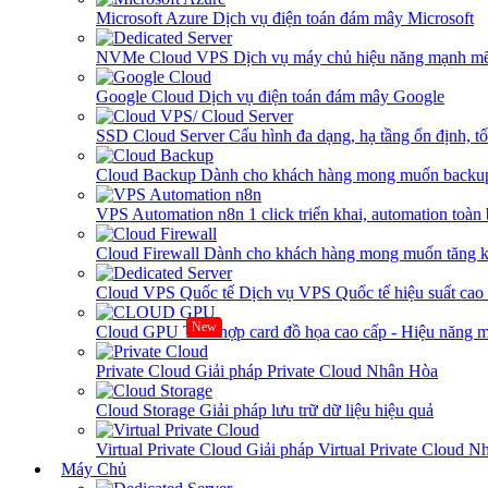
Microsoft Azure
Dịch vụ điện toán đám mây Microsoft
NVMe Cloud VPS
Dịch vụ máy chủ hiệu năng mạnh mẽ
Google Cloud
Dịch vụ điện toán đám mây Google
SSD Cloud Server
Cấu hình đa dạng, hạ tầng ổn định, t
Cloud Backup
Dành cho khách hàng mong muốn backup
VPS Automation n8n
1 click triển khai, automation toàn
Cloud Firewall
Dành cho khách hàng mong muốn tăng kh
Cloud VPS Quốc tế
Dịch vụ VPS Quốc tế hiệu suất ca
New
Cloud GPU
Tích hợp card đồ họa cao cấp - Hiệu năng
Private Cloud
Giải pháp Private Cloud Nhân Hòa
Cloud Storage
Giải pháp lưu trữ dữ liệu hiệu quả
Virtual Private Cloud
Giải pháp Virtual Private Cloud 
Máy Chủ