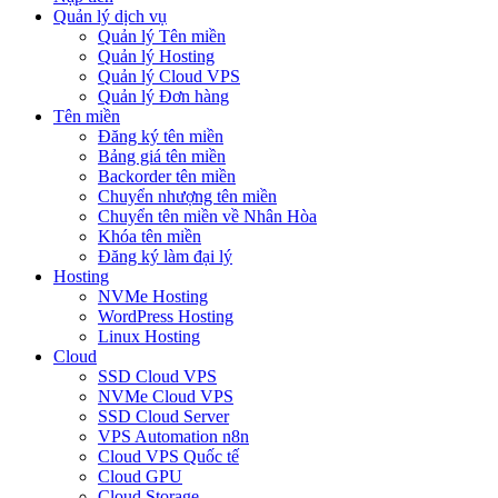
Quản lý dịch vụ
Quản lý Tên miền
Quản lý Hosting
Quản lý Cloud VPS
Quản lý Đơn hàng
Tên miền
Đăng ký tên miền
Bảng giá tên miền
Backorder tên miền
Chuyển nhượng tên miền
Chuyển tên miền về Nhân Hòa
Khóa tên miền
Đăng ký làm đại lý
Hosting
NVMe Hosting
WordPress Hosting
Linux Hosting
Cloud
SSD Cloud VPS
NVMe Cloud VPS
SSD Cloud Server
VPS Automation n8n
Cloud VPS Quốc tế
Cloud GPU
Cloud Storage