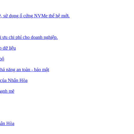
, sử dụng ổ cứng NVMe thế hệ mới.
ối ưu chi phí cho doanh nghiệp.
 dữ liệu
 bộ
ả năng an toàn - bảo mật
o của Nhân Hòa
 mạnh mẽ
Nhân Hòa