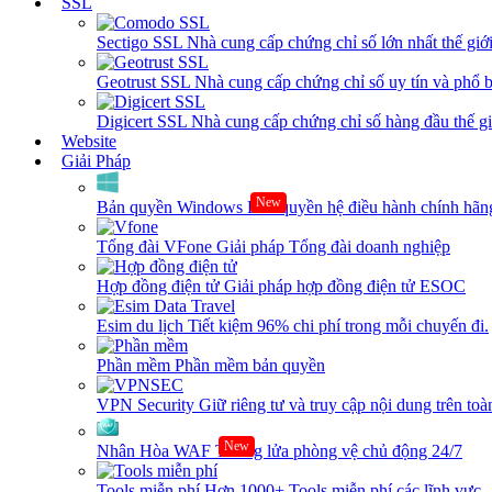
SSL
Sectigo SSL
Nhà cung cấp chứng chỉ số lớn nhất thế giớ
Geotrust SSL
Nhà cung cấp chứng chỉ số uy tín và phổ b
Digicert SSL
Nhà cung cấp chứng chỉ số hàng đầu thế giớ
Website
Giải Pháp
New
Bản quyền Windows
Bản quyền hệ điều hành chính hãng
Tổng đài VFone
Giải pháp Tổng đài doanh nghiệp
Hợp đồng điện tử
Giải pháp hợp đồng điện tử ESOC
Esim du lịch
Tiết kiệm 96% chi phí trong mỗi chuyến đi.
Phần mềm
Phần mềm bản quyền
VPN Security
Giữ riêng tư và truy cập nội dung trên toàn
New
Nhân Hòa WAF
Tường lửa phòng vệ chủ động 24/7
Tools miễn phí
Hơn 1000+ Tools miễn phí các lĩnh vực