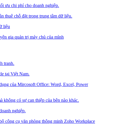
tối ưu chi phí cho doanh nghiệp.
 thuê chỗ đặt trong trung tâm dữ liệu.
 liệu
ên gia quản trị máy chủ của mình
h tranh.
le tại Việt Nam.
dụng của Mircosoft Office: Word, Excel, Power
à không có sự can thiệp của bên nào khác.
 doanh nghiệp.
g bộ công cụ văn phòng thông minh Zoho Workplace