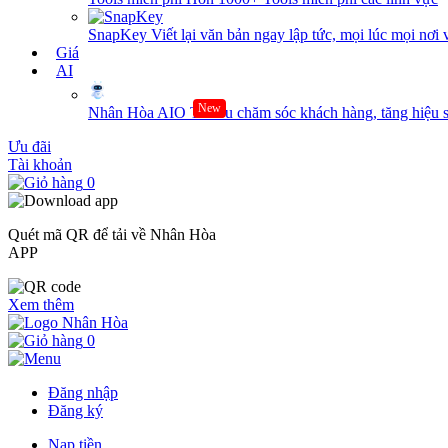
SnapKey
Viết lại văn bản ngay lập tức, mọi lúc mọi nơi 
Giá
AI
New
Nhân Hòa AIO
Tối ưu chăm sóc khách hàng, tăng hiệu s
Ưu đãi
Tài khoản
0
Quét mã QR để tải về Nhân Hòa
APP
Xem thêm
0
Đăng nhập
Đăng ký
Nạp tiền