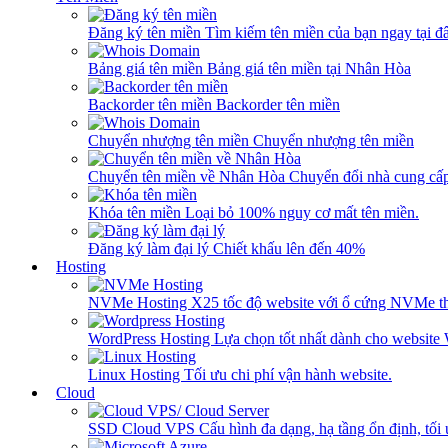
Đăng ký tên miền
Tìm kiếm tên miền của bạn ngay tại đâ
Bảng giá tên miền
Bảng giá tên miền tại Nhân Hòa
Backorder tên miền
Backorder tên miền
Chuyển nhượng tên miền
Chuyển nhượng tên miền
Chuyển tên miền về Nhân Hòa
Chuyển đổi nhà cung cấ
Khóa tên miền
Loại bỏ 100% nguy cơ mất tên miền.
Đăng ký làm đại lý
Chiết khấu lên đến 40%
Hosting
NVMe Hosting
X25 tốc độ website với ổ cứng NVMe th
WordPress Hosting
Lựa chọn tốt nhất dành cho website
Linux Hosting
Tối ưu chi phí vận hành website.
Cloud
SSD Cloud VPS
Cấu hình đa dạng, hạ tầng ổn định, tối