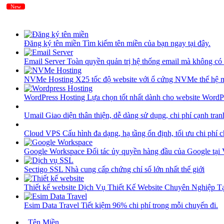
New
New
Đăng ký tên miền
Tìm kiếm tên miền của bạn ngay tại đây.
Email Server
Toàn quyền quản trị hệ thống email mà không có 
NVMe Hosting
X25 tốc độ website với ổ cứng NVMe thế hệ 
WordPress Hosting
Lựa chọn tốt nhất dành cho website WordP
Umail
Giao diện thân thiện, dễ dàng sử dụng, chi phí cạnh tran
Cloud VPS
Cấu hình đa dạng, hạ tầng ổn định, tối ưu chi phí 
Google Workspace
Đối tác ủy quyền hàng đầu của Google tại
Sectigo SSL
Nhà cung cấp chứng chỉ số lớn nhất thế giới
Thiết kế website
Dịch Vụ Thiết Kế Website Chuyên Nghiệp 
Esim Data Travel
Tiết kiệm 96% chi phí trong mỗi chuyến đi.
Tên Miền