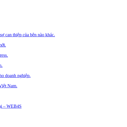
sự can thiệp của bên nào khác.
mới.
ress.
h.
cho doanh nghiệp.
 Việt Nam.
Tại – WEB4S