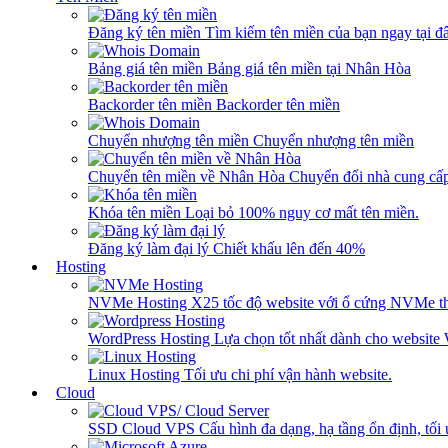
Đăng ký tên miền
Tìm kiếm tên miền của bạn ngay tại đâ
Bảng giá tên miền
Bảng giá tên miền tại Nhân Hòa
Backorder tên miền
Backorder tên miền
Chuyển nhượng tên miền
Chuyển nhượng tên miền
Chuyển tên miền về Nhân Hòa
Chuyển đổi nhà cung cấ
Khóa tên miền
Loại bỏ 100% nguy cơ mất tên miền.
Đăng ký làm đại lý
Chiết khấu lên đến 40%
Hosting
NVMe Hosting
X25 tốc độ website với ổ cứng NVMe th
WordPress Hosting
Lựa chọn tốt nhất dành cho website
Linux Hosting
Tối ưu chi phí vận hành website.
Cloud
SSD Cloud VPS
Cấu hình đa dạng, hạ tầng ổn định, tối