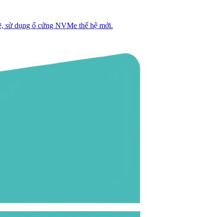
, sử dụng ổ cứng NVMe thế hệ mới.