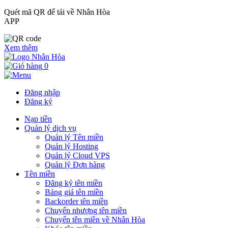
Quét mã QR để tải về Nhân Hòa
APP
Xem thêm
0
Đăng nhập
Đăng ký
Nạp tiền
Quản lý dịch vụ
Quản lý Tên miền
Quản lý Hosting
Quản lý Cloud VPS
Quản lý Đơn hàng
Tên miền
Đăng ký tên miền
Bảng giá tên miền
Backorder tên miền
Chuyển nhượng tên miền
Chuyển tên miền về Nhân Hòa