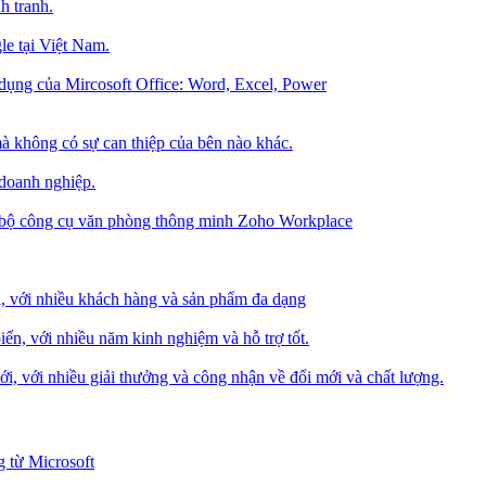
h tranh.
le tại Việt Nam.
dụng của Mircosoft Office: Word, Excel, Power
à không có sự can thiệp của bên nào khác.
 doanh nghiệp.
g bộ công cụ văn phòng thông minh Zoho Workplace
i, với nhiều khách hàng và sản phẩm đa dạng
iến, với nhiều năm kinh nghiệm và hỗ trợ tốt.
i, với nhiều giải thưởng và công nhận về đổi mới và chất lượng.
 từ Microsoft