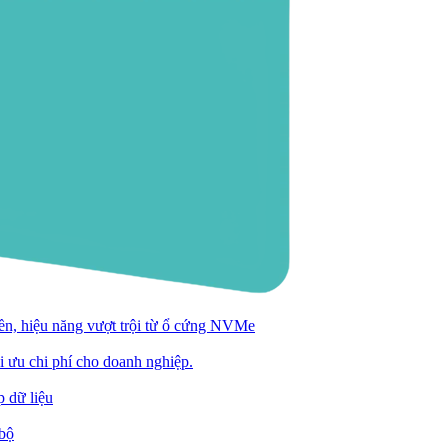
n, hiệu năng vượt trội từ ổ cứng NVMe
ối ưu chi phí cho doanh nghiệp.
 dữ liệu
 bộ