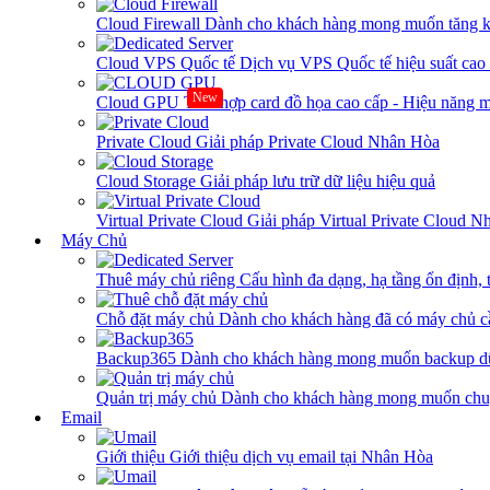
Cloud Firewall
Dành cho khách hàng mong muốn tăng kh
Cloud VPS Quốc tế
Dịch vụ VPS Quốc tế hiệu suất ca
New
Cloud GPU
Tích hợp card đồ họa cao cấp - Hiệu năng
Private Cloud
Giải pháp Private Cloud Nhân Hòa
Cloud Storage
Giải pháp lưu trữ dữ liệu hiệu quả
Virtual Private Cloud
Giải pháp Virtual Private Cloud 
Máy Chủ
Thuê máy chủ riêng
Cấu hình đa dạng, hạ tầng ổn định, 
Chỗ đặt máy chủ
Dành cho khách hàng đã có máy chủ cần
Backup365
Dành cho khách hàng mong muốn backup dữ
Quản trị máy chủ
Dành cho khách hàng mong muốn chuy
Email
Giới thiệu
Giới thiệu dịch vụ email tại Nhân Hòa