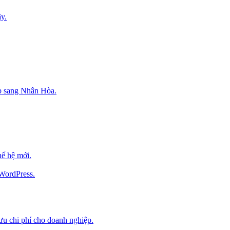
y.
p sang Nhân Hòa.
ế hệ mới.
 WordPress.
 ưu chi phí cho doanh nghiệp.