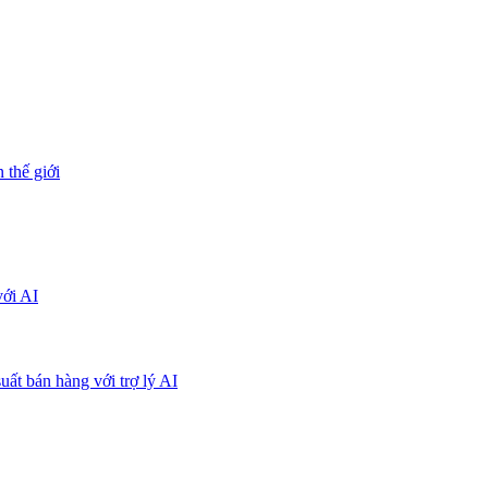
 thế giới
với AI
uất bán hàng với trợ lý AI