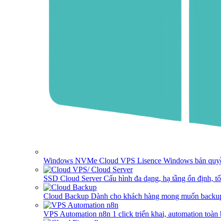
Windows NVMe Cloud VPS
Lisence Windows bản quyề
SSD Cloud Server
Cấu hình đa dạng, hạ tầng ổn định, t
Cloud Backup
Dành cho khách hàng mong muốn backup
VPS Automation n8n
1 click triển khai, automation toàn