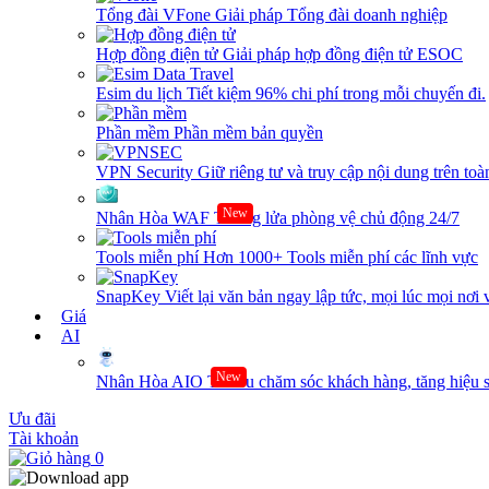
Tổng đài VFone
Giải pháp Tổng đài doanh nghiệp
Hợp đồng điện tử
Giải pháp hợp đồng điện tử ESOC
Esim du lịch
Tiết kiệm 96% chi phí trong mỗi chuyến đi.
Phần mềm
Phần mềm bản quyền
VPN Security
Giữ riêng tư và truy cập nội dung trên toàn
New
Nhân Hòa WAF
Tường lửa phòng vệ chủ động 24/7
Tools miễn phí
Hơn 1000+ Tools miễn phí các lĩnh vực
SnapKey
Viết lại văn bản ngay lập tức, mọi lúc mọi nơi 
Giá
AI
New
Nhân Hòa AIO
Tối ưu chăm sóc khách hàng, tăng hiệu s
Ưu đãi
Tài khoản
0