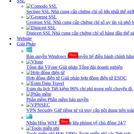
SSL
Sectigo SSL
Nhà cung cấp chứng chỉ số lớn nhất thế giớ
Geotrust SSL
Nhà cung cấp chứng chỉ số uy tín và phổ b
Digicert SSL
Nhà cung cấp chứng chỉ số hàng đầu thế giớ
Website
Giải Pháp
New
Bản quyền Windows
Bản quyền hệ điều hành chính hãng
Tổng đài VFone
Giải pháp Tổng đài doanh nghiệp
Hợp đồng điện tử
Giải pháp hợp đồng điện tử ESOC
Esim du lịch
Tiết kiệm 96% chi phí trong mỗi chuyến đi.
Phần mềm
Phần mềm bản quyền
VPN Security
Giữ riêng tư và truy cập nội dung trên toàn
New
Nhân Hòa WAF
Tường lửa phòng vệ chủ động 24/7
Tools miễn phí
Hơn 1000+ Tools miễn phí các lĩnh vực