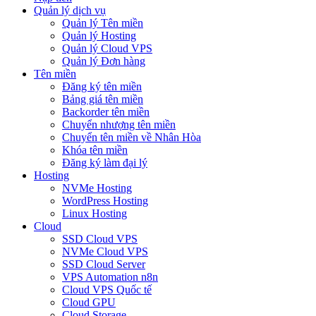
Quản lý dịch vụ
Quản lý Tên miền
Quản lý Hosting
Quản lý Cloud VPS
Quản lý Đơn hàng
Tên miền
Đăng ký tên miền
Bảng giá tên miền
Backorder tên miền
Chuyển nhượng tên miền
Chuyển tên miền về Nhân Hòa
Khóa tên miền
Đăng ký làm đại lý
Hosting
NVMe Hosting
WordPress Hosting
Linux Hosting
Cloud
SSD Cloud VPS
NVMe Cloud VPS
SSD Cloud Server
VPS Automation n8n
Cloud VPS Quốc tế
Cloud GPU
Cloud Storage