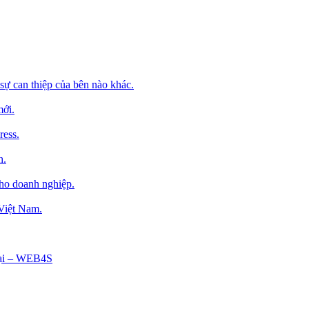
sự can thiệp của bên nào khác.
mới.
ress.
h.
cho doanh nghiệp.
 Việt Nam.
Tại – WEB4S