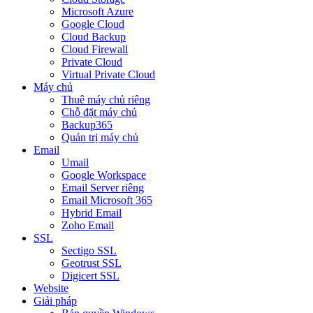
Microsoft Azure
Google Cloud
Cloud Backup
Cloud Firewall
Private Cloud
Virtual Private Cloud
Máy chủ
Thuê máy chủ riêng
Chỗ đặt máy chủ
Backup365
Quản trị máy chủ
Email
Umail
Google Workspace
Email Server riêng
Email Microsoft 365
Hybrid Email
Zoho Email
SSL
Sectigo SSL
Geotrust SSL
Digicert SSL
Website
Giải pháp