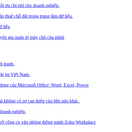
tối ưu chi phí cho doanh nghiệp.
 thuê chỗ đặt trong trung tâm dữ liệu.
 liệu
ên gia quản trị máy chủ của mình
h tranh.
le tại Việt Nam.
dụng của Mircosoft Office: Word, Excel, Power
à không có sự can thiệp của bên nào khác.
 doanh nghiệp.
g bộ công cụ văn phòng thông minh Zoho Workplace