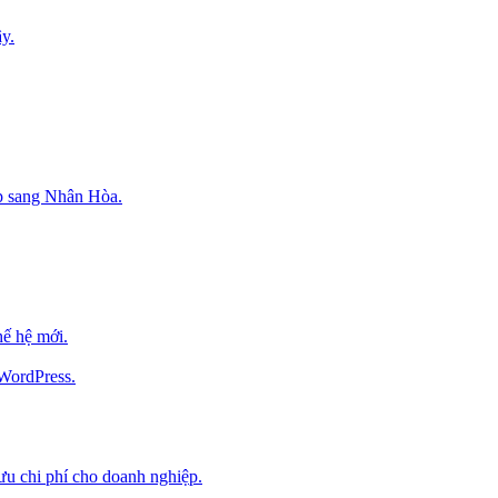
y.
p sang Nhân Hòa.
ế hệ mới.
 WordPress.
 ưu chi phí cho doanh nghiệp.