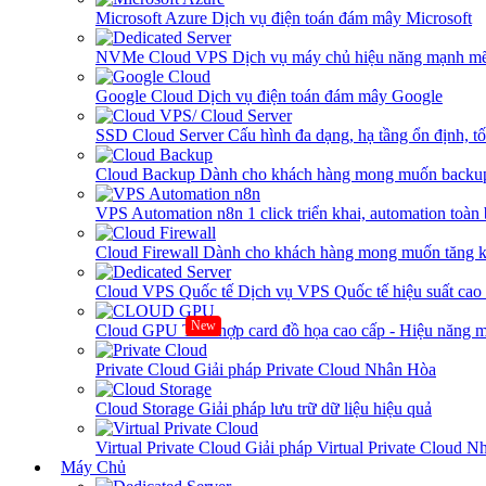
Microsoft Azure
Dịch vụ điện toán đám mây Microsoft
NVMe Cloud VPS
Dịch vụ máy chủ hiệu năng mạnh mẽ
Google Cloud
Dịch vụ điện toán đám mây Google
SSD Cloud Server
Cấu hình đa dạng, hạ tầng ổn định, t
Cloud Backup
Dành cho khách hàng mong muốn backup
VPS Automation n8n
1 click triển khai, automation toàn
Cloud Firewall
Dành cho khách hàng mong muốn tăng kh
Cloud VPS Quốc tế
Dịch vụ VPS Quốc tế hiệu suất ca
New
Cloud GPU
Tích hợp card đồ họa cao cấp - Hiệu năng
Private Cloud
Giải pháp Private Cloud Nhân Hòa
Cloud Storage
Giải pháp lưu trữ dữ liệu hiệu quả
Virtual Private Cloud
Giải pháp Virtual Private Cloud 
Máy Chủ