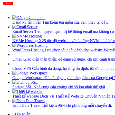
New
New
Đăng ký tên miền
Tìm kiếm tên miền của bạn ngay tại đây.
Email Server
Toàn quyền quản trị hệ thống email mà không có 
NVMe Hosting
X25 tốc độ website với ổ cứng NVMe thế hệ 
WordPress Hosting
Lựa chọn tốt nhất dành cho website WordP
Umail
Giao diện thân thiện, dễ dàng sử dụng, chi phí cạnh tran
Cloud VPS
Cấu hình đa dạng, hạ tầng ổn định, tối ưu chi phí 
Google Workspace
Đối tác ủy quyền hàng đầu của Google tại
Sectigo SSL
Nhà cung cấp chứng chỉ số lớn nhất thế giới
Thiết kế website
Dịch Vụ Thiết Kế Website Chuyên Nghiệp 
Esim Data Travel
Tiết kiệm 96% chi phí trong mỗi chuyến đi.
Tên Miền