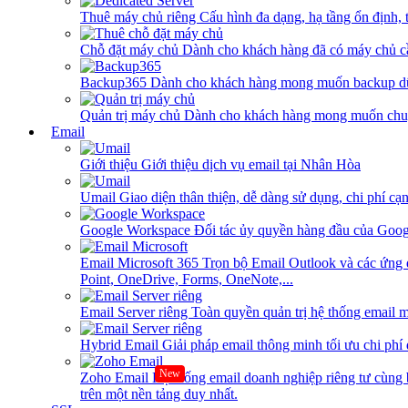
Thuê máy chủ riêng
Cấu hình đa dạng, hạ tầng ổn định, 
Chỗ đặt máy chủ
Dành cho khách hàng đã có máy chủ cần
Backup365
Dành cho khách hàng mong muốn backup dữ
Quản trị máy chủ
Dành cho khách hàng mong muốn chuy
Email
Giới thiệu
Giới thiệu dịch vụ email tại Nhân Hòa
Umail
Giao diện thân thiện, dễ dàng sử dụng, chi phí cạn
Google Workspace
Đối tác ủy quyền hàng đầu của Goog
Email Microsoft 365
Trọn bộ Email Outlook và các ứng 
Point, OneDrive, Forms, OneNote,...
Email Server riêng
Toàn quyền quản trị hệ thống email m
Hybrid Email
Giải pháp email thông minh tối ưu chi phí
New
Zoho Email
Hệ thống email doanh nghiệp riêng tư cùn
trên một nền tảng duy nhất.