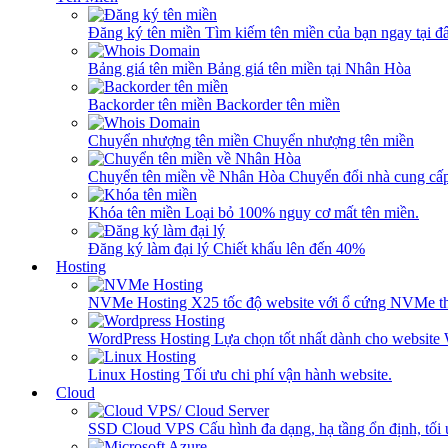
Đăng ký tên miền
Tìm kiếm tên miền của bạn ngay tại đâ
Bảng giá tên miền
Bảng giá tên miền tại Nhân Hòa
Backorder tên miền
Backorder tên miền
Chuyển nhượng tên miền
Chuyển nhượng tên miền
Chuyển tên miền về Nhân Hòa
Chuyển đổi nhà cung cấ
Khóa tên miền
Loại bỏ 100% nguy cơ mất tên miền.
Đăng ký làm đại lý
Chiết khấu lên đến 40%
Hosting
NVMe Hosting
X25 tốc độ website với ổ cứng NVMe th
WordPress Hosting
Lựa chọn tốt nhất dành cho website
Linux Hosting
Tối ưu chi phí vận hành website.
Cloud
SSD Cloud VPS
Cấu hình đa dạng, hạ tầng ổn định, tối