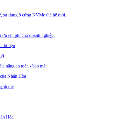
, sử dụng ổ cứng NVMe thế hệ mới.
ối ưu chi phí cho doanh nghiệp.
 dữ liệu
 bộ
ả năng an toàn - bảo mật
o của Nhân Hòa
 mạnh mẽ
Nhân Hòa