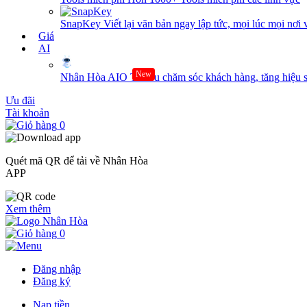
SnapKey
Viết lại văn bản ngay lập tức, mọi lúc mọi nơi 
Giá
AI
New
Nhân Hòa AIO
Tối ưu chăm sóc khách hàng, tăng hiệu s
Ưu đãi
Tài khoản
0
Quét mã QR để tải về Nhân Hòa
APP
Xem thêm
0
Đăng nhập
Đăng ký
Nạp tiền