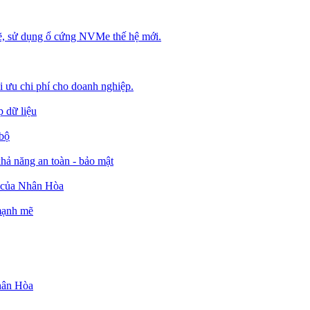
, sử dụng ổ cứng NVMe thế hệ mới.
ối ưu chi phí cho doanh nghiệp.
 dữ liệu
 bộ
ả năng an toàn - bảo mật
o của Nhân Hòa
 mạnh mẽ
Nhân Hòa