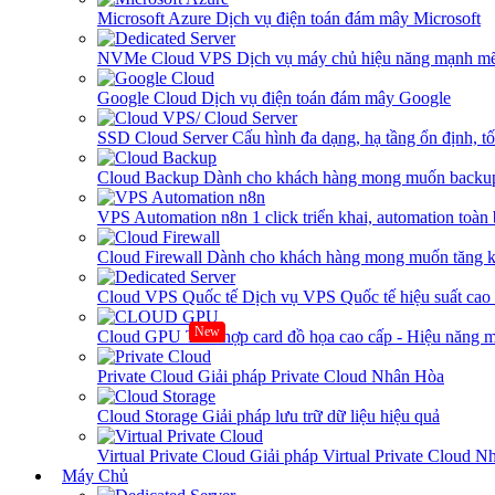
Microsoft Azure
Dịch vụ điện toán đám mây Microsoft
NVMe Cloud VPS
Dịch vụ máy chủ hiệu năng mạnh mẽ
Google Cloud
Dịch vụ điện toán đám mây Google
SSD Cloud Server
Cấu hình đa dạng, hạ tầng ổn định, t
Cloud Backup
Dành cho khách hàng mong muốn backup
VPS Automation n8n
1 click triển khai, automation toàn
Cloud Firewall
Dành cho khách hàng mong muốn tăng kh
Cloud VPS Quốc tế
Dịch vụ VPS Quốc tế hiệu suất ca
New
Cloud GPU
Tích hợp card đồ họa cao cấp - Hiệu năng
Private Cloud
Giải pháp Private Cloud Nhân Hòa
Cloud Storage
Giải pháp lưu trữ dữ liệu hiệu quả
Virtual Private Cloud
Giải pháp Virtual Private Cloud 
Máy Chủ