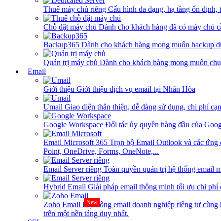
Thuê máy chủ riêng
Cấu hình đa dạng, hạ tầng ổn định, 
Chỗ đặt máy chủ
Dành cho khách hàng đã có máy chủ cần
Backup365
Dành cho khách hàng mong muốn backup dữ
Quản trị máy chủ
Dành cho khách hàng mong muốn chuy
Email
Giới thiệu
Giới thiệu dịch vụ email tại Nhân Hòa
Umail
Giao diện thân thiện, dễ dàng sử dụng, chi phí cạn
Google Workspace
Đối tác ủy quyền hàng đầu của Goog
Email Microsoft 365
Trọn bộ Email Outlook và các ứng 
Point, OneDrive, Forms, OneNote,...
Email Server riêng
Toàn quyền quản trị hệ thống email m
Hybrid Email
Giải pháp email thông minh tối ưu chi phí
New
Zoho Email
Hệ thống email doanh nghiệp riêng tư cùn
trên một nền tảng duy nhất.