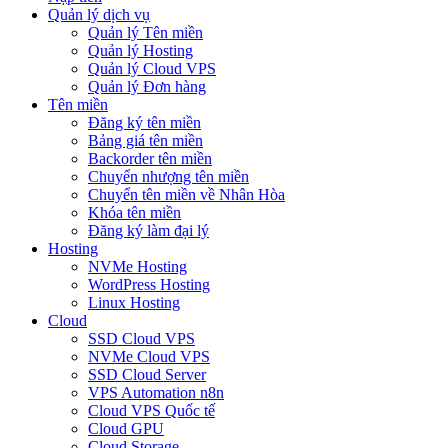
Quản lý dịch vụ
Quản lý Tên miền
Quản lý Hosting
Quản lý Cloud VPS
Quản lý Đơn hàng
Tên miền
Đăng ký tên miền
Bảng giá tên miền
Backorder tên miền
Chuyển nhượng tên miền
Chuyển tên miền về Nhân Hòa
Khóa tên miền
Đăng ký làm đại lý
Hosting
NVMe Hosting
WordPress Hosting
Linux Hosting
Cloud
SSD Cloud VPS
NVMe Cloud VPS
SSD Cloud Server
VPS Automation n8n
Cloud VPS Quốc tế
Cloud GPU
Cloud Storage