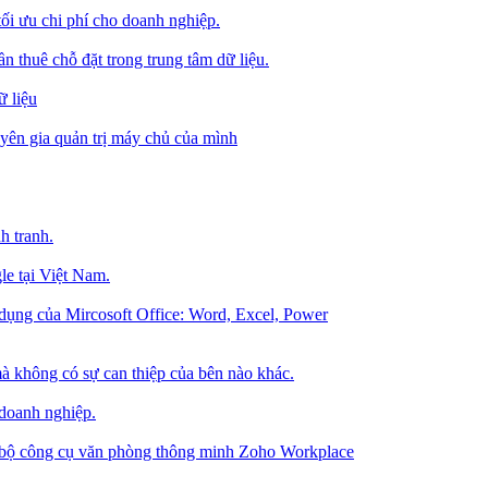
tối ưu chi phí cho doanh nghiệp.
 thuê chỗ đặt trong trung tâm dữ liệu.
 liệu
ên gia quản trị máy chủ của mình
h tranh.
le tại Việt Nam.
dụng của Mircosoft Office: Word, Excel, Power
à không có sự can thiệp của bên nào khác.
 doanh nghiệp.
g bộ công cụ văn phòng thông minh Zoho Workplace