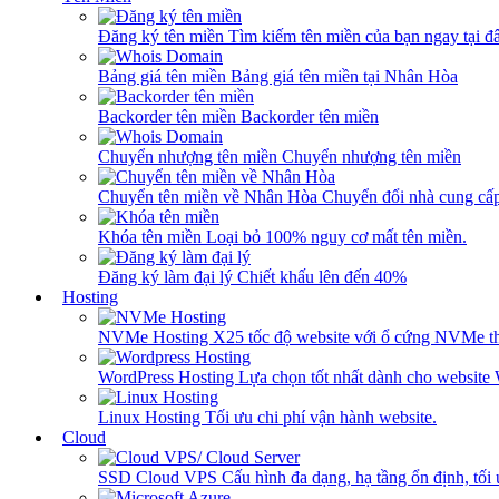
Đăng ký tên miền
Tìm kiếm tên miền của bạn ngay tại đâ
Bảng giá tên miền
Bảng giá tên miền tại Nhân Hòa
Backorder tên miền
Backorder tên miền
Chuyển nhượng tên miền
Chuyển nhượng tên miền
Chuyển tên miền về Nhân Hòa
Chuyển đổi nhà cung cấ
Khóa tên miền
Loại bỏ 100% nguy cơ mất tên miền.
Đăng ký làm đại lý
Chiết khấu lên đến 40%
Hosting
NVMe Hosting
X25 tốc độ website với ổ cứng NVMe th
WordPress Hosting
Lựa chọn tốt nhất dành cho website
Linux Hosting
Tối ưu chi phí vận hành website.
Cloud
SSD Cloud VPS
Cấu hình đa dạng, hạ tầng ổn định, tối