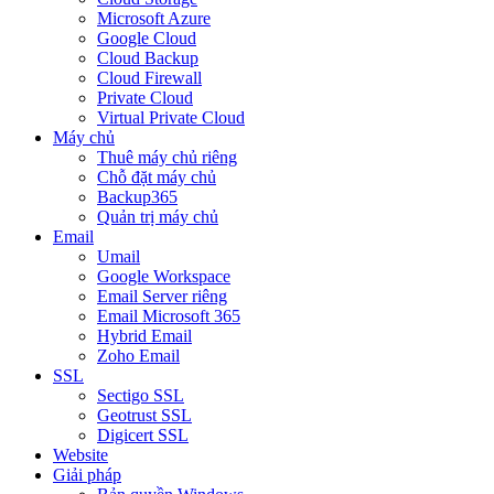
Microsoft Azure
Google Cloud
Cloud Backup
Cloud Firewall
Private Cloud
Virtual Private Cloud
Máy chủ
Thuê máy chủ riêng
Chỗ đặt máy chủ
Backup365
Quản trị máy chủ
Email
Umail
Google Workspace
Email Server riêng
Email Microsoft 365
Hybrid Email
Zoho Email
SSL
Sectigo SSL
Geotrust SSL
Digicert SSL
Website
Giải pháp