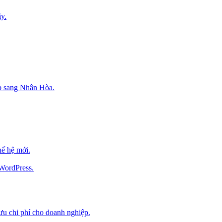
y.
p sang Nhân Hòa.
ế hệ mới.
 WordPress.
 ưu chi phí cho doanh nghiệp.