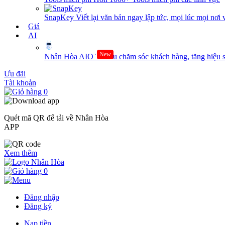
SnapKey
Viết lại văn bản ngay lập tức, mọi lúc mọi nơi 
Giá
AI
New
Nhân Hòa AIO
Tối ưu chăm sóc khách hàng, tăng hiệu s
Ưu đãi
Tài khoản
0
Quét mã QR để tải về Nhân Hòa
APP
Xem thêm
0
Đăng nhập
Đăng ký
Nạp tiền