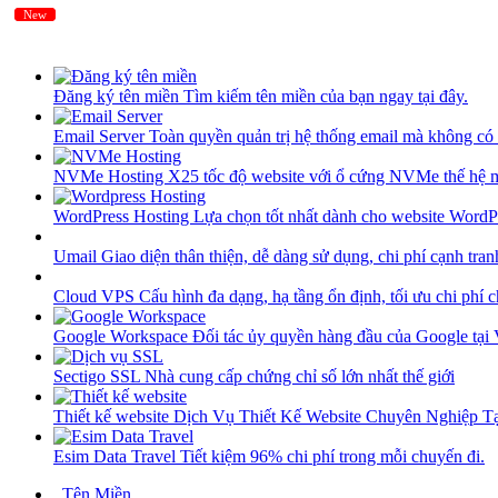
New
New
Đăng ký tên miền
Tìm kiếm tên miền của bạn ngay tại đây.
Email Server
Toàn quyền quản trị hệ thống email mà không có 
NVMe Hosting
X25 tốc độ website với ổ cứng NVMe thế hệ 
WordPress Hosting
Lựa chọn tốt nhất dành cho website WordP
Umail
Giao diện thân thiện, dễ dàng sử dụng, chi phí cạnh tran
Cloud VPS
Cấu hình đa dạng, hạ tầng ổn định, tối ưu chi phí 
Google Workspace
Đối tác ủy quyền hàng đầu của Google tại
Sectigo SSL
Nhà cung cấp chứng chỉ số lớn nhất thế giới
Thiết kế website
Dịch Vụ Thiết Kế Website Chuyên Nghiệp 
Esim Data Travel
Tiết kiệm 96% chi phí trong mỗi chuyến đi.
Tên Miền