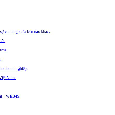
sự can thiệp của bên nào khác.
mới.
ress.
h.
cho doanh nghiệp.
 Việt Nam.
Tại – WEB4S