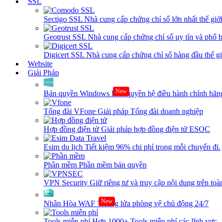
SSL
Sectigo SSL
Nhà cung cấp chứng chỉ số lớn nhất thế giớ
Geotrust SSL
Nhà cung cấp chứng chỉ số uy tín và phổ b
Digicert SSL
Nhà cung cấp chứng chỉ số hàng đầu thế giớ
Website
Giải Pháp
New
Bản quyền Windows
Bản quyền hệ điều hành chính hãng
Tổng đài VFone
Giải pháp Tổng đài doanh nghiệp
Hợp đồng điện tử
Giải pháp hợp đồng điện tử ESOC
Esim du lịch
Tiết kiệm 96% chi phí trong mỗi chuyến đi.
Phần mềm
Phần mềm bản quyền
VPN Security
Giữ riêng tư và truy cập nội dung trên toàn
New
Nhân Hòa WAF
Tường lửa phòng vệ chủ động 24/7
Tools miễn phí
Hơn 1000+ Tools miễn phí các lĩnh vực