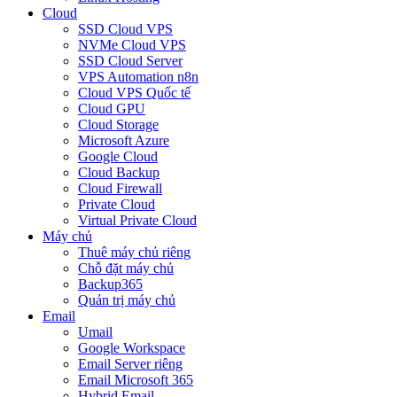
Cloud
SSD Cloud VPS
NVMe Cloud VPS
SSD Cloud Server
VPS Automation n8n
Cloud VPS Quốc tế
Cloud GPU
Cloud Storage
Microsoft Azure
Google Cloud
Cloud Backup
Cloud Firewall
Private Cloud
Virtual Private Cloud
Máy chủ
Thuê máy chủ riêng
Chỗ đặt máy chủ
Backup365
Quản trị máy chủ
Email
Umail
Google Workspace
Email Server riêng
Email Microsoft 365
Hybrid Email