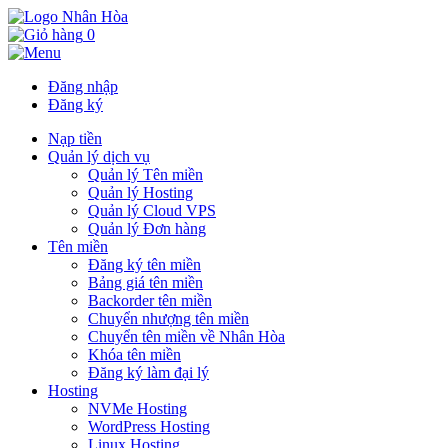
0
Đăng nhập
Đăng ký
Nạp tiền
Quản lý dịch vụ
Quản lý Tên miền
Quản lý Hosting
Quản lý Cloud VPS
Quản lý Đơn hàng
Tên miền
Đăng ký tên miền
Bảng giá tên miền
Backorder tên miền
Chuyển nhượng tên miền
Chuyển tên miền về Nhân Hòa
Khóa tên miền
Đăng ký làm đại lý
Hosting
NVMe Hosting
WordPress Hosting
Linux Hosting