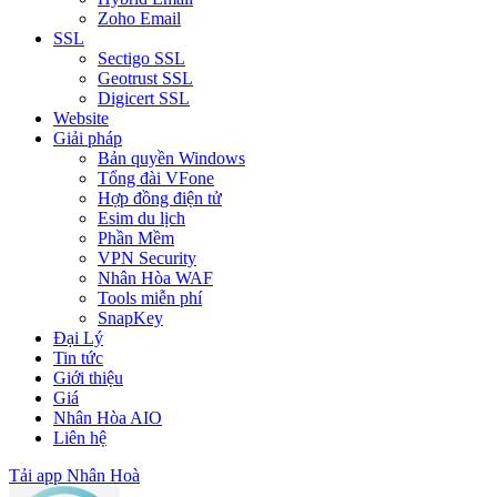
Zoho Email
SSL
Sectigo SSL
Geotrust SSL
Digicert SSL
Website
Giải pháp
Bản quyền Windows
Tổng đài VFone
Hợp đồng điện tử
Esim du lịch
Phần Mềm
VPN Security
Nhân Hòa WAF
Tools miễn phí
SnapKey
Đại Lý
Tin tức
Giới thiệu
Giá
Nhân Hòa AIO
Liên hệ
Tải app Nhân Hoà