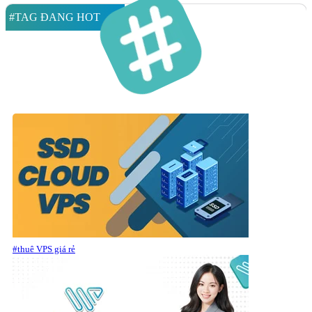
#TAG ĐANG HOT
#thuê VPS giá rẻ