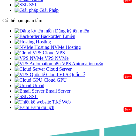
New
SSL
Giải Pháp
Có thể bạn quan tâm
Đăng ký tên miền
Backorder T.miền
Hosting
NVMe Hosting
Cloud VPS
VPS NVMe
VPS Automation n8n
Cloud Server
Cloud VPS Quốc tế
New
Cloud GPU
Umail
Email Server
SSL
T.kế Web
Esim du lịch
New