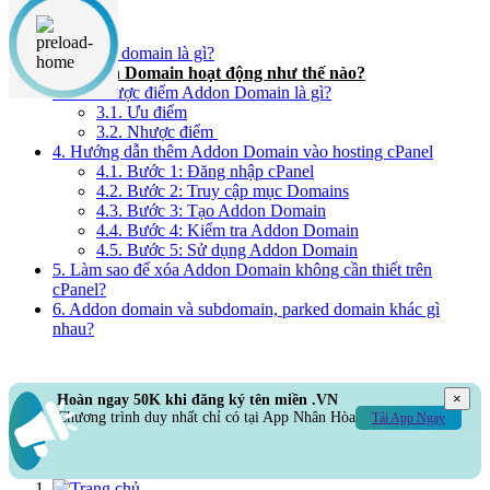
Nội dung chính
1. Addon domain là gì?
2. Addon Domain hoạt động như thế nào?
3. Ưu nhược điểm Addon Domain là gì?
3.1. Ưu điểm
3.2. Nhược điểm
4. Hướng dẫn thêm Addon Domain vào hosting cPanel
4.1. Bước 1: Đăng nhập cPanel
4.2. Bước 2: Truy cập mục Domains
4.3. Bước 3: Tạo Addon Domain
4.4. Bước 4: Kiểm tra Addon Domain
4.5. Bước 5: Sử dụng Addon Domain
5. Làm sao để xóa Addon Domain không cần thiết trên
cPanel?
6. Addon domain và subdomain, parked domain khác gì
nhau?
×
Hoàn ngay 50K khi đăng ký tên miền .VN
Chương trình duy nhất chỉ có tại App Nhân Hòa
Tải App Ngay