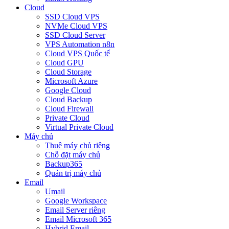
Cloud
SSD Cloud VPS
NVMe Cloud VPS
SSD Cloud Server
VPS Automation n8n
Cloud VPS Quốc tế
Cloud GPU
Cloud Storage
Microsoft Azure
Google Cloud
Cloud Backup
Cloud Firewall
Private Cloud
Virtual Private Cloud
Máy chủ
Thuê máy chủ riêng
Chỗ đặt máy chủ
Backup365
Quản trị máy chủ
Email
Umail
Google Workspace
Email Server riêng
Email Microsoft 365
Hybrid Email