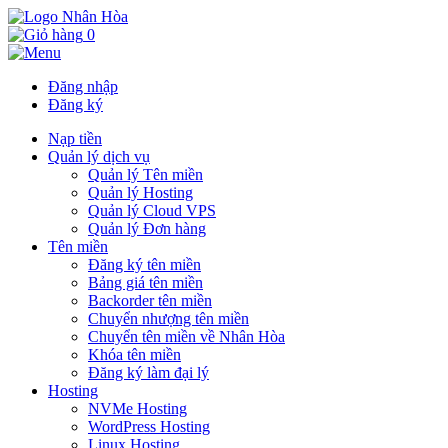
0
Đăng nhập
Đăng ký
Nạp tiền
Quản lý dịch vụ
Quản lý Tên miền
Quản lý Hosting
Quản lý Cloud VPS
Quản lý Đơn hàng
Tên miền
Đăng ký tên miền
Bảng giá tên miền
Backorder tên miền
Chuyển nhượng tên miền
Chuyển tên miền về Nhân Hòa
Khóa tên miền
Đăng ký làm đại lý
Hosting
NVMe Hosting
WordPress Hosting
Linux Hosting