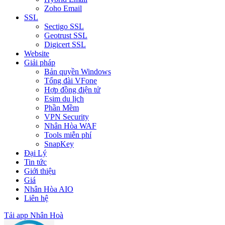
Zoho Email
SSL
Sectigo SSL
Geotrust SSL
Digicert SSL
Website
Giải pháp
Bản quyền Windows
Tổng đài VFone
Hợp đồng điện tử
Esim du lịch
Phần Mềm
VPN Security
Nhân Hòa WAF
Tools miễn phí
SnapKey
Đại Lý
Tin tức
Giới thiệu
Giá
Nhân Hòa AIO
Liên hệ
Tải app Nhân Hoà