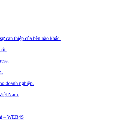
sự can thiệp của bên nào khác.
mới.
ress.
h.
cho doanh nghiệp.
 Việt Nam.
Tại – WEB4S