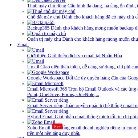
Thuê máy chủ riêng
Cấu hình đa dạng, hạ tầng ổn định, 
Chỗ đặt máy chủ
Dành cho khách hàng đã có máy chủ cần
Backup365
Dành cho khách hàng mong muốn backup dữ
Quản trị máy chủ
Dành cho khách hàng mong muốn chuy
Email
Giới thiệu
Giới thiệu dịch vụ email tại Nhân Hòa
Umail
Giao diện thân thiện, dễ dàng sử dụng, chi phí cạn
Google Workspace
Đối tác ủy quyền hàng đầu của Goog
Email Microsoft 365
Trọn bộ Email Outlook và các ứng 
Point, OneDrive, Forms, OneNote,...
Email Server riêng
Toàn quyền quản trị hệ thống email m
Hybrid Email
Giải pháp email thông minh tối ưu chi phí
New
Zoho Email
Hệ thống email doanh nghiệp riêng tư cùn
trên một nền tảng duy nhất.