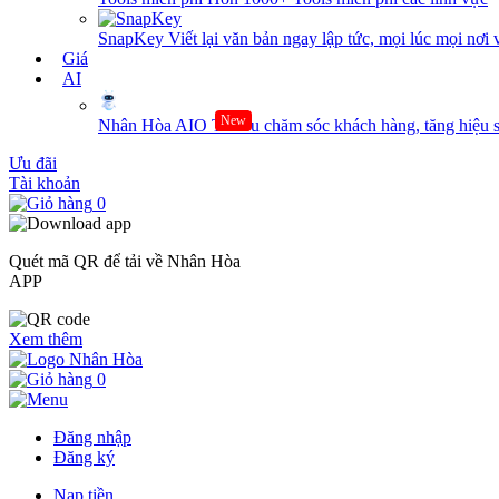
SnapKey
Viết lại văn bản ngay lập tức, mọi lúc mọi nơi 
Giá
AI
New
Nhân Hòa AIO
Tối ưu chăm sóc khách hàng, tăng hiệu s
Ưu đãi
Tài khoản
0
Quét mã QR để tải về Nhân Hòa
APP
Xem thêm
0
Đăng nhập
Đăng ký
Nạp tiền