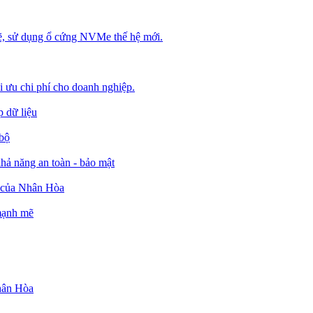
, sử dụng ổ cứng NVMe thế hệ mới.
ối ưu chi phí cho doanh nghiệp.
 dữ liệu
 bộ
ả năng an toàn - bảo mật
o của Nhân Hòa
 mạnh mẽ
Nhân Hòa