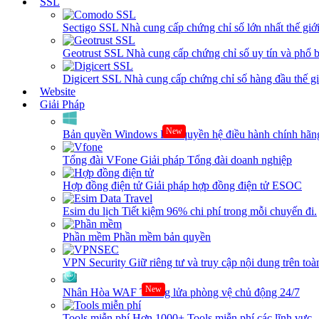
SSL
Sectigo SSL
Nhà cung cấp chứng chỉ số lớn nhất thế giớ
Geotrust SSL
Nhà cung cấp chứng chỉ số uy tín và phổ b
Digicert SSL
Nhà cung cấp chứng chỉ số hàng đầu thế giớ
Website
Giải Pháp
New
Bản quyền Windows
Bản quyền hệ điều hành chính hãng
Tổng đài VFone
Giải pháp Tổng đài doanh nghiệp
Hợp đồng điện tử
Giải pháp hợp đồng điện tử ESOC
Esim du lịch
Tiết kiệm 96% chi phí trong mỗi chuyến đi.
Phần mềm
Phần mềm bản quyền
VPN Security
Giữ riêng tư và truy cập nội dung trên toàn
New
Nhân Hòa WAF
Tường lửa phòng vệ chủ động 24/7
Tools miễn phí
Hơn 1000+ Tools miễn phí các lĩnh vực