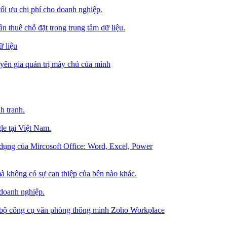
tối ưu chi phí cho doanh nghiệp.
 thuê chỗ đặt trong trung tâm dữ liệu.
 liệu
ên gia quản trị máy chủ của mình
h tranh.
le tại Việt Nam.
dụng của Mircosoft Office: Word, Excel, Power
à không có sự can thiệp của bên nào khác.
 doanh nghiệp.
g bộ công cụ văn phòng thông minh Zoho Workplace