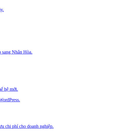
y.
p sang Nhân Hòa.
ế hệ mới.
 WordPress.
 ưu chi phí cho doanh nghiệp.