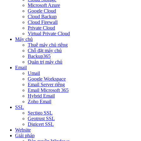
Microsoft Azure
Google Cloud
Cloud Backup
Cloud Firewall
Private Cloud
Virtual Private Cloud
Máy chủ
Thuê máy chủ riêng
Chỗ đặt máy chủ
Backup365
Quản trị máy chủ
Email
Umail
Google Workspace
Email Server riêng
Email Microsoft 365
Hybrid Email
Zoho Email
SSL
Sectigo SSL
Geotrust SSL
Digicert SSL
Website
Giải pháp