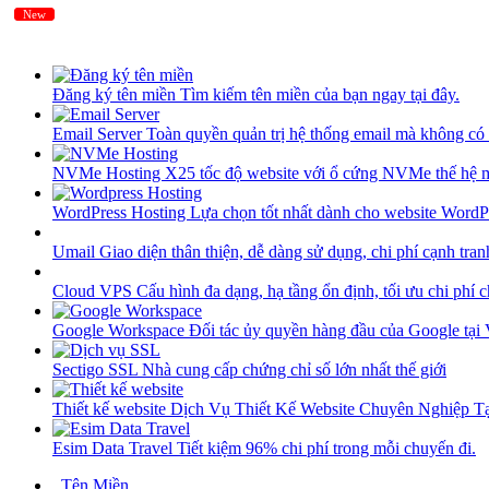
New
New
Đăng ký tên miền
Tìm kiếm tên miền của bạn ngay tại đây.
Email Server
Toàn quyền quản trị hệ thống email mà không có 
NVMe Hosting
X25 tốc độ website với ổ cứng NVMe thế hệ 
WordPress Hosting
Lựa chọn tốt nhất dành cho website WordP
Umail
Giao diện thân thiện, dễ dàng sử dụng, chi phí cạnh tran
Cloud VPS
Cấu hình đa dạng, hạ tầng ổn định, tối ưu chi phí 
Google Workspace
Đối tác ủy quyền hàng đầu của Google tại
Sectigo SSL
Nhà cung cấp chứng chỉ số lớn nhất thế giới
Thiết kế website
Dịch Vụ Thiết Kế Website Chuyên Nghiệp 
Esim Data Travel
Tiết kiệm 96% chi phí trong mỗi chuyến đi.
Tên Miền