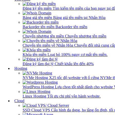
Đăng ký tên miền
Tìm kiếm tên miền của bạn ngay tại đâ
Bảng giá tên miền
Bảng giá tên miền tại Nhân Hòa
Backorder tên miền
Backorder tên miền
Chuyển nhượng tên miền
Chuyển nhượng tên miền
Chuyển tên miền về Nhân Hòa
Chuyển đổi nhà cung cấ
Khóa tên miền
Loại bỏ 100% nguy cơ mất tên miền.
Đăng ký làm đại lý
Chiết khấu lên đến 40%
Hosting
NVMe Hosting
X25 tốc độ website với ổ cứng NVMe th
WordPress Hosting
Lựa chọn tốt nhất dành cho website
Linux Hosting
Tối ưu chi phí vận hành website.
Cloud
SSD Cloud VPS
Cấu hình đa dạng, hạ tầng ổn định, tối