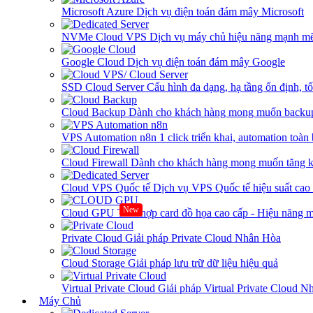
Microsoft Azure
Dịch vụ điện toán đám mây Microsoft
NVMe Cloud VPS
Dịch vụ máy chủ hiệu năng mạnh mẽ
Google Cloud
Dịch vụ điện toán đám mây Google
SSD Cloud Server
Cấu hình đa dạng, hạ tầng ổn định, t
Cloud Backup
Dành cho khách hàng mong muốn backup
VPS Automation n8n
1 click triển khai, automation toàn
Cloud Firewall
Dành cho khách hàng mong muốn tăng kh
Cloud VPS Quốc tế
Dịch vụ VPS Quốc tế hiệu suất ca
New
Cloud GPU
Tích hợp card đồ họa cao cấp - Hiệu năng
Private Cloud
Giải pháp Private Cloud Nhân Hòa
Cloud Storage
Giải pháp lưu trữ dữ liệu hiệu quả
Virtual Private Cloud
Giải pháp Virtual Private Cloud 
Máy Chủ