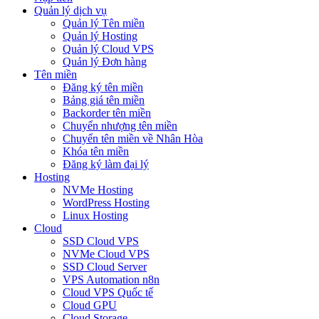
Quản lý dịch vụ
Quản lý Tên miền
Quản lý Hosting
Quản lý Cloud VPS
Quản lý Đơn hàng
Tên miền
Đăng ký tên miền
Bảng giá tên miền
Backorder tên miền
Chuyển nhượng tên miền
Chuyển tên miền về Nhân Hòa
Khóa tên miền
Đăng ký làm đại lý
Hosting
NVMe Hosting
WordPress Hosting
Linux Hosting
Cloud
SSD Cloud VPS
NVMe Cloud VPS
SSD Cloud Server
VPS Automation n8n
Cloud VPS Quốc tế
Cloud GPU
Cloud Storage