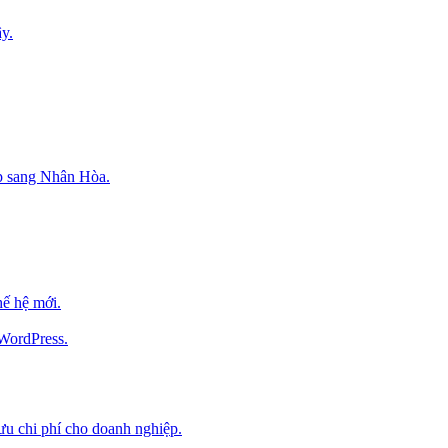
y.
p sang Nhân Hòa.
ế hệ mới.
 WordPress.
 ưu chi phí cho doanh nghiệp.