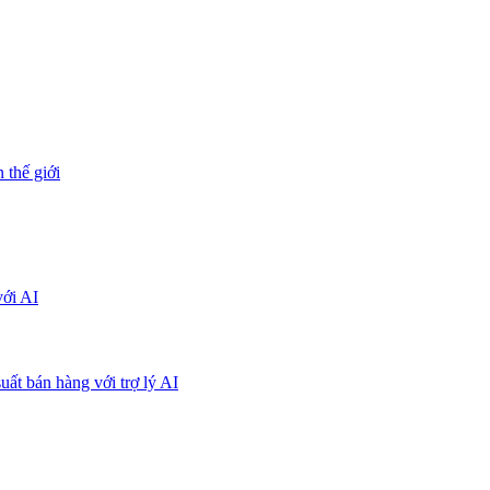
 thế giới
với AI
uất bán hàng với trợ lý AI