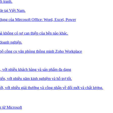
h tranh.
le tại Việt Nam.
dụng của Mircosoft Office: Word, Excel, Power
à không có sự can thiệp của bên nào khác.
 doanh nghiệp.
g bộ công cụ văn phòng thông minh Zoho Workplace
i, với nhiều khách hàng và sản phẩm đa dạng
iến, với nhiều năm kinh nghiệm và hỗ trợ tốt.
i, với nhiều giải thưởng và công nhận về đổi mới và chất lượng.
 từ Microsoft