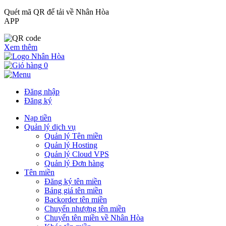
Quét mã QR để tải về Nhân Hòa
APP
Xem thêm
0
Đăng nhập
Đăng ký
Nạp tiền
Quản lý dịch vụ
Quản lý Tên miền
Quản lý Hosting
Quản lý Cloud VPS
Quản lý Đơn hàng
Tên miền
Đăng ký tên miền
Bảng giá tên miền
Backorder tên miền
Chuyển nhượng tên miền
Chuyển tên miền về Nhân Hòa