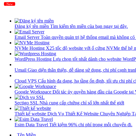
New
New
Đăng ký tên miền
Tìm kiếm tên miền của bạn ngay tại đây.
Email Server
Toàn quyền quản trị hệ thống email mà không có 
NVMe Hosting
X25 tốc độ website với ổ cứng NVMe thế hệ 
WordPress Hosting
Lựa chọn tốt nhất dành cho website WordP
Umail
Giao diện thân thiện, dễ dàng sử dụng, chi phí cạnh tran
Cloud VPS
Cấu hình đa dạng, hạ tầng ổn định, tối ưu chi phí 
Google Workspace
Đối tác ủy quyền hàng đầu của Google tại
Sectigo SSL
Nhà cung cấp chứng chỉ số lớn nhất thế giới
Thiết kế website
Dịch Vụ Thiết Kế Website Chuyên Nghiệp 
Esim Data Travel
Tiết kiệm 96% chi phí trong mỗi chuyến đi.
Tên Miền