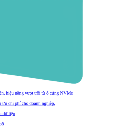
n, hiệu năng vượt trội từ ổ cứng NVMe
ối ưu chi phí cho doanh nghiệp.
 dữ liệu
 bộ