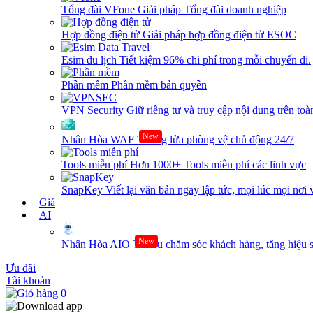
Tổng đài VFone
Giải pháp Tổng đài doanh nghiệp
Hợp đồng điện tử
Giải pháp hợp đồng điện tử ESOC
Esim du lịch
Tiết kiệm 96% chi phí trong mỗi chuyến đi.
Phần mềm
Phần mềm bản quyền
VPN Security
Giữ riêng tư và truy cập nội dung trên toàn
New
Nhân Hòa WAF
Tường lửa phòng vệ chủ động 24/7
Tools miễn phí
Hơn 1000+ Tools miễn phí các lĩnh vực
SnapKey
Viết lại văn bản ngay lập tức, mọi lúc mọi nơi 
Giá
AI
New
Nhân Hòa AIO
Tối ưu chăm sóc khách hàng, tăng hiệu s
Ưu đãi
Tài khoản
0