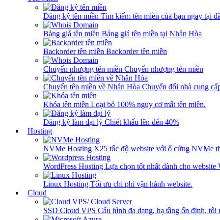
Đăng ký tên miền
Tìm kiếm tên miền của bạn ngay tại đâ
Bảng giá tên miền
Bảng giá tên miền tại Nhân Hòa
Backorder tên miền
Backorder tên miền
Chuyển nhượng tên miền
Chuyển nhượng tên miền
Chuyển tên miền về Nhân Hòa
Chuyển đổi nhà cung cấ
Khóa tên miền
Loại bỏ 100% nguy cơ mất tên miền.
Đăng ký làm đại lý
Chiết khấu lên đến 40%
Hosting
NVMe Hosting
X25 tốc độ website với ổ cứng NVMe th
WordPress Hosting
Lựa chọn tốt nhất dành cho website
Linux Hosting
Tối ưu chi phí vận hành website.
Cloud
SSD Cloud VPS
Cấu hình đa dạng, hạ tầng ổn định, tối