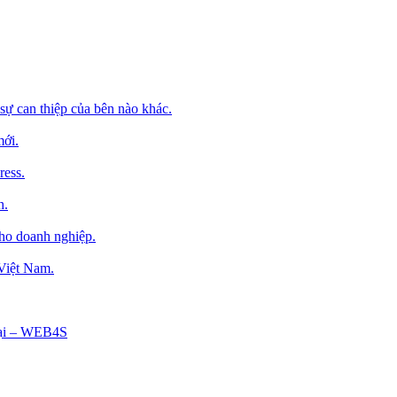
sự can thiệp của bên nào khác.
mới.
ress.
h.
cho doanh nghiệp.
 Việt Nam.
Tại – WEB4S