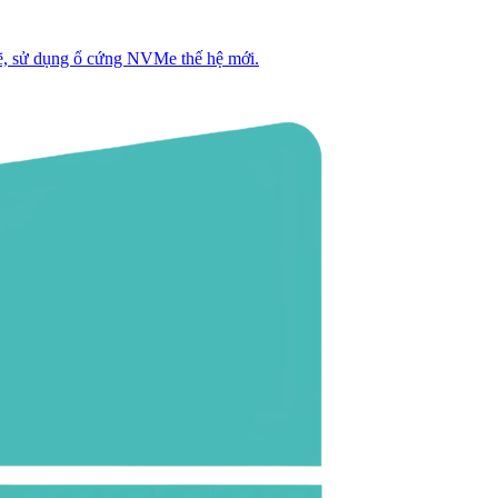
, sử dụng ổ cứng NVMe thế hệ mới.