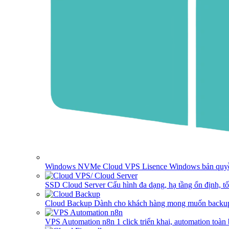
Windows NVMe Cloud VPS
Lisence Windows bản quyề
SSD Cloud Server
Cấu hình đa dạng, hạ tầng ổn định, t
Cloud Backup
Dành cho khách hàng mong muốn backup
VPS Automation n8n
1 click triển khai, automation toàn