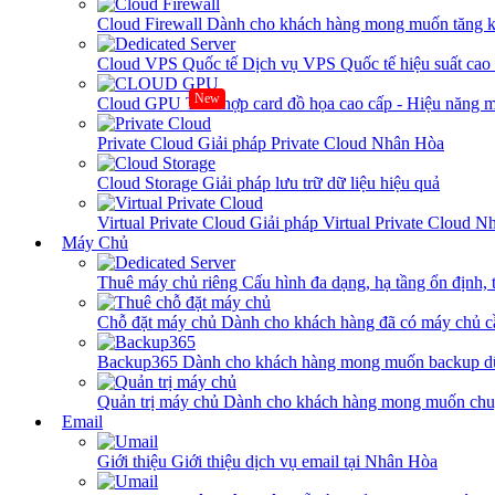
Cloud Firewall
Dành cho khách hàng mong muốn tăng kh
Cloud VPS Quốc tế
Dịch vụ VPS Quốc tế hiệu suất ca
New
Cloud GPU
Tích hợp card đồ họa cao cấp - Hiệu năng
Private Cloud
Giải pháp Private Cloud Nhân Hòa
Cloud Storage
Giải pháp lưu trữ dữ liệu hiệu quả
Virtual Private Cloud
Giải pháp Virtual Private Cloud 
Máy Chủ
Thuê máy chủ riêng
Cấu hình đa dạng, hạ tầng ổn định, 
Chỗ đặt máy chủ
Dành cho khách hàng đã có máy chủ cần
Backup365
Dành cho khách hàng mong muốn backup dữ
Quản trị máy chủ
Dành cho khách hàng mong muốn chuy
Email
Giới thiệu
Giới thiệu dịch vụ email tại Nhân Hòa