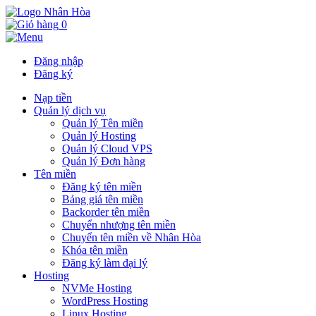
0
Đăng nhập
Đăng ký
Nạp tiền
Quản lý dịch vụ
Quản lý Tên miền
Quản lý Hosting
Quản lý Cloud VPS
Quản lý Đơn hàng
Tên miền
Đăng ký tên miền
Bảng giá tên miền
Backorder tên miền
Chuyển nhượng tên miền
Chuyển tên miền về Nhân Hòa
Khóa tên miền
Đăng ký làm đại lý
Hosting
NVMe Hosting
WordPress Hosting
Linux Hosting