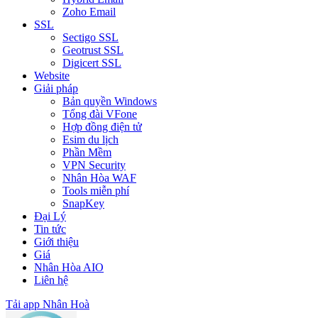
Zoho Email
SSL
Sectigo SSL
Geotrust SSL
Digicert SSL
Website
Giải pháp
Bản quyền Windows
Tổng đài VFone
Hợp đồng điện tử
Esim du lịch
Phần Mềm
VPN Security
Nhân Hòa WAF
Tools miễn phí
SnapKey
Đại Lý
Tin tức
Giới thiệu
Giá
Nhân Hòa AIO
Liên hệ
Tải app Nhân Hoà