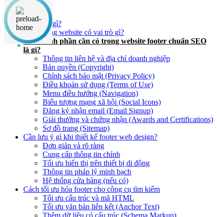
Nội dung chính
Footer là gì?
Chân trang website có vai trò gì?
Các thành phần cần có trong website footer chuẩn SEO
là gì?
Thông tin liên hệ và địa chỉ doanh nghiệp
Bản quyền (Copyright)
Chính sách bảo mật (Privacy Policy)
Điều khoản sử dụng (Terms of Use)
Menu điều hướng (Navigation)
Biểu tượng mạng xã hội (Social Icons)
Đăng ký nhận email (Email Signup)
Giải thưởng và chứng nhận (Awards and Certifications)
Sơ đồ trang (Sitemap)
Cần lưu ý gì khi thiết kế footer web design?
Đơn giản và rõ ràng
Cung cấp thông tin chính
Tối ưu hiển thị trên thiết bị di động
Thông tin pháp lý minh bạch
Hệ thống cửa hàng (nếu có)
Cách tối ưu hóa footer cho công cụ tìm kiếm
Tối ưu cấu trúc và mã HTML
Tối ưu văn bản liên kết (Anchor Text)
Thêm dữ liệu có cấu trúc (Schema Markup)