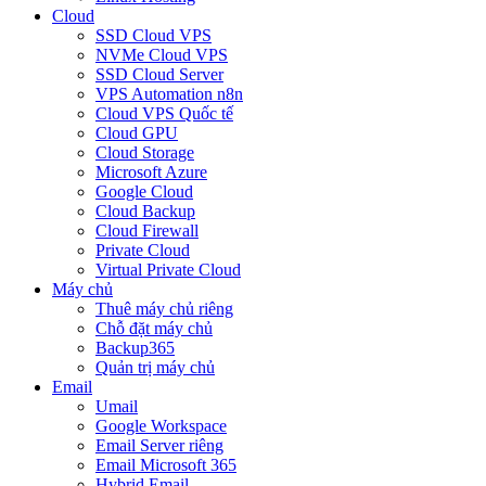
Cloud
SSD Cloud VPS
NVMe Cloud VPS
SSD Cloud Server
VPS Automation n8n
Cloud VPS Quốc tế
Cloud GPU
Cloud Storage
Microsoft Azure
Google Cloud
Cloud Backup
Cloud Firewall
Private Cloud
Virtual Private Cloud
Máy chủ
Thuê máy chủ riêng
Chỗ đặt máy chủ
Backup365
Quản trị máy chủ
Email
Umail
Google Workspace
Email Server riêng
Email Microsoft 365
Hybrid Email