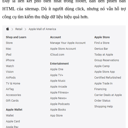
Đây là liên kết phổ biến nhất trong footer, dẫn đến phiên bản 
HTML của sitemap. Dù ít người dùng click, nhưng nó vẫn hỗ trợ 
công cụ tìm kiếm thu thập dữ liệu hiệu quả hơn.