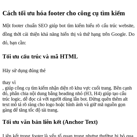
Cách tối ưu hóa footer cho công cụ tìm kiếm
Một footer chuẩn SEO giúp bot tìm kiếm hiểu rõ cấu trúc website, 
đồng thời cải thiện khả năng hiển thị và thứ hạng trên Google. Do 
đó, bạn cần:
Tối ưu cấu trúc và mã HTML
Hãy sử dụng đúng thẻ
thay vì
, giúp công cụ tìm kiếm nhận diện rõ khu vực cuối trang. Bên cạnh
đó, phân chia nội dung bằng heading nhỏ (H3, H4) giúp tạo cấu
trúc logic, dễ đọc cả với người dùng lẫn bot. Đừng quên thêm alt
text mô tả rõ ràng cho logo hoặc hình ảnh và giữ mã nguồn gọn
gàng để tăng tốc độ tải trang.
Tối ưu văn bản liên kết (Anchor Text)
Liên kết trong footer là yếu tố quan trọng nhưng thường bị bỏ qua. 