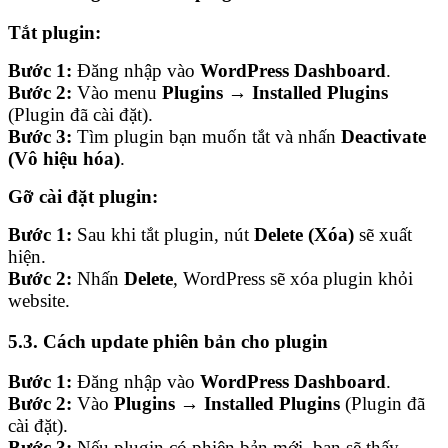
Tắt plugin:
Bước 1:
Đăng nhập vào
WordPress Dashboard
.
Bước 2:
Vào menu
Plugins → Installed Plugins
(Plugin đã cài đặt).
Bước 3:
Tìm plugin bạn muốn tắt và nhấn
Deactivate
(Vô hiệu hóa)
.
Gỡ cài đặt plugin:
Bước 1:
Sau khi tắt plugin, nút
Delete (Xóa)
sẽ xuất
hiện.
Bước 2:
Nhấn
Delete
, WordPress sẽ xóa plugin khỏi
website.
5.3. Cách update phiên bản cho plugin
Bước 1:
Đăng nhập vào
WordPress Dashboard
.
Bước 2:
Vào
Plugins → Installed Plugins
(Plugin đã
cài đặt).
Bước 3:
Nếu plugin có phiên bản mới, bạn sẽ thấy