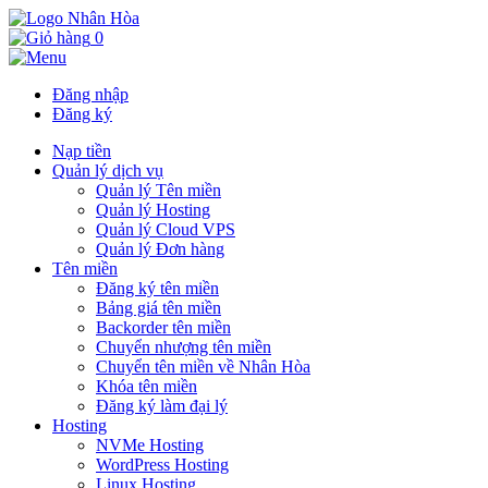
0
Đăng nhập
Đăng ký
Nạp tiền
Quản lý dịch vụ
Quản lý Tên miền
Quản lý Hosting
Quản lý Cloud VPS
Quản lý Đơn hàng
Tên miền
Đăng ký tên miền
Bảng giá tên miền
Backorder tên miền
Chuyển nhượng tên miền
Chuyển tên miền về Nhân Hòa
Khóa tên miền
Đăng ký làm đại lý
Hosting
NVMe Hosting
WordPress Hosting
Linux Hosting