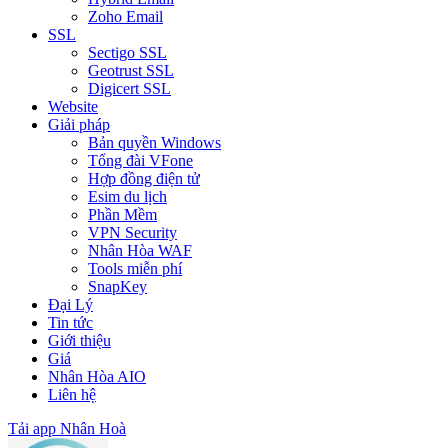
Zoho Email
SSL
Sectigo SSL
Geotrust SSL
Digicert SSL
Website
Giải pháp
Bản quyền Windows
Tổng đài VFone
Hợp đồng điện tử
Esim du lịch
Phần Mềm
VPN Security
Nhân Hòa WAF
Tools miễn phí
SnapKey
Đại Lý
Tin tức
Giới thiệu
Giá
Nhân Hòa AIO
Liên hệ
Tải app Nhân Hoà