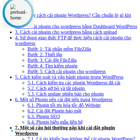
Nội dung chính
1. Có mấy cách cài plugin Wordpress? Cần chuẩn bị gì khi
cài?
2. Cách cài plugin cho wordpress bằng Dashboard WordPress
3. Cách cài plugin cho wordpress bằng cách upload
4. Sử dụng giao thức FTP để thực hiện cách cài plugin cho
wordpress
Bước 1: Tải phần mềm FileZilla
Bước 2: Thiết lập
Bước 3: Cài đặt FileZilla
Bước 4: Tìm kiếm plugin
Bước 5: Cách cài plugin cho wordpress
5. Cách kiểm soát và vận hành plugin trong WordPress
5.1. Cách kiểm tra các plugin Wordpress đã cài
5.2. Cách gỡ bỏ và tắt plugin
5.3. Cách update phiên bản cho plugin
6. Một số Plugin nên cài đặt trên trang Wordpress
6.1. Plugin tối ưu hóa tốc độ Website
6.2. Cài đặt Plugin bảo mật
6.3. Plugin SEO
6.4. Plugin biểu mẫu liên hệ
7. Một số câu hỏi thường gặp khi cài đặt plugin
Wordpress
7.1. Lý do khiến bạn không thể cài plugin WordPress?