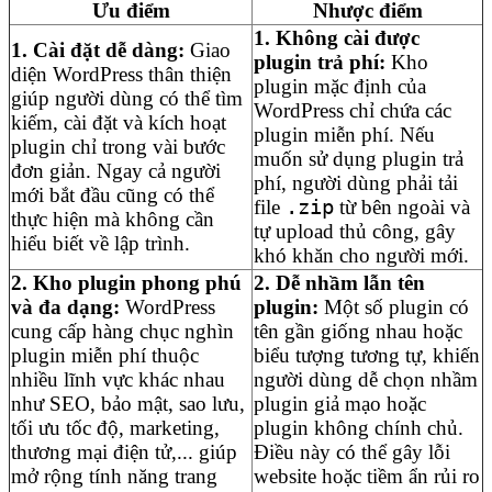
Ưu điểm
Nhược điểm
1. Không cài được
1. Cài đặt dễ dàng:
Giao
plugin trả phí:
Kho
diện WordPress thân thiện
plugin mặc định của
giúp người dùng có thể tìm
WordPress chỉ chứa các
kiếm, cài đặt và kích hoạt
plugin miễn phí. Nếu
plugin chỉ trong vài bước
muốn sử dụng plugin trả
đơn giản. Ngay cả người
phí, người dùng phải tải
mới bắt đầu cũng có thể
file
.zip
từ bên ngoài và
thực hiện mà không cần
tự upload thủ công, gây
hiểu biết về lập trình.
khó khăn cho người mới.
2. Kho plugin phong phú
2. Dễ nhầm lẫn tên
và đa dạng:
WordPress
plugin:
Một số plugin có
cung cấp hàng chục nghìn
tên gần giống nhau hoặc
plugin miễn phí thuộc
biểu tượng tương tự, khiến
nhiều lĩnh vực khác nhau
người dùng dễ chọn nhầm
như SEO, bảo mật, sao lưu,
plugin giả mạo hoặc
tối ưu tốc độ, marketing,
plugin không chính chủ.
thương mại điện tử,... giúp
Điều này có thể gây lỗi
mở rộng tính năng trang
website hoặc tiềm ẩn rủi ro