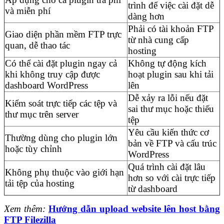
trình để việc cài đặt dễ
và miễn phí
dàng hơn
Phải có tài khoản FTP
Giao diện phần mềm FTP trực
từ nhà cung cấp
quan, dễ thao tác
hosting
Có thể cài đặt plugin ngay cả
Không tự động kích
khi không truy cập được
hoạt plugin sau khi tải
dashboard WordPress
lên
Dễ xảy ra lỗi nếu đặt
Kiểm soát trực tiếp các tệp và
sai thư mục hoặc thiếu
thư mục trên server
tệp
Yêu cầu kiến thức cơ
Thường dùng cho plugin lớn
bản về FTP và cấu trúc
hoặc tùy chỉnh
WordPress
Quá trình cài đặt lâu
Không phụ thuộc vào giới hạn
hơn so với cài trực tiếp
tải tệp của hosting
từ dashboard
Xem thêm:
Hướng dẫn upload website lên host bằng
FTP Filezilla