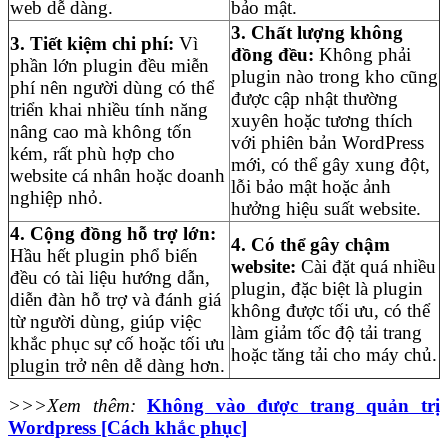
web dễ dàng.
bảo mật.
3. Chất lượng không
3. Tiết kiệm chi phí:
Vì
đồng đều:
Không phải
phần lớn plugin đều miễn
plugin nào trong kho cũng
phí nên người dùng có thể
được cập nhật thường
triển khai nhiều tính năng
xuyên hoặc tương thích
nâng cao mà không tốn
với phiên bản WordPress
kém, rất phù hợp cho
mới, có thể gây xung đột,
website cá nhân hoặc doanh
lỗi bảo mật hoặc ảnh
nghiệp nhỏ.
hưởng hiệu suất website.
4. Cộng đồng hỗ trợ lớn:
4. Có thể gây chậm
Hầu hết plugin phổ biến
website:
Cài đặt quá nhiều
đều có tài liệu hướng dẫn,
plugin, đặc biệt là plugin
diễn đàn hỗ trợ và đánh giá
không được tối ưu, có thể
từ người dùng, giúp việc
làm giảm tốc độ tải trang
khắc phục sự cố hoặc tối ưu
hoặc tăng tải cho máy chủ.
plugin trở nên dễ dàng hơn.
>>>Xem thêm:
Không vào được trang quản trị
Wordpress [Cách khắc phục]