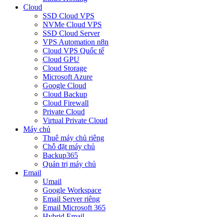
Cloud
SSD Cloud VPS
NVMe Cloud VPS
SSD Cloud Server
VPS Automation n8n
Cloud VPS Quốc tế
Cloud GPU
Cloud Storage
Microsoft Azure
Google Cloud
Cloud Backup
Cloud Firewall
Private Cloud
Virtual Private Cloud
Máy chủ
Thuê máy chủ riêng
Chỗ đặt máy chủ
Backup365
Quản trị máy chủ
Email
Umail
Google Workspace
Email Server riêng
Email Microsoft 365
Hybrid Email