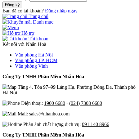
Đăng ký
Bạn đã có tài khoản?
Đăng nhập ngay
Trang chủ
Danh mục
Hỗ trợ
Tài khoản
Kết nối với Nhân Hoà
Văn phòng Hà Nội
Văn phòng TP. HCM
Văn phòng Vinh
Công Ty TNHH Phần Mềm Nhân Hòa
Tầng 4, Tòa 97–99 Láng Hạ, Phường Đống Đa, Thành phố
Hà Nội
Điện thoại:
1900 6680
-
(024) 7308 6680
Mail: sales@nhanhoa.com
Phản ánh chất lượng dịch vụ:
091 140 8966
Công Ty TNHH Phần Mềm Nhân Hòa