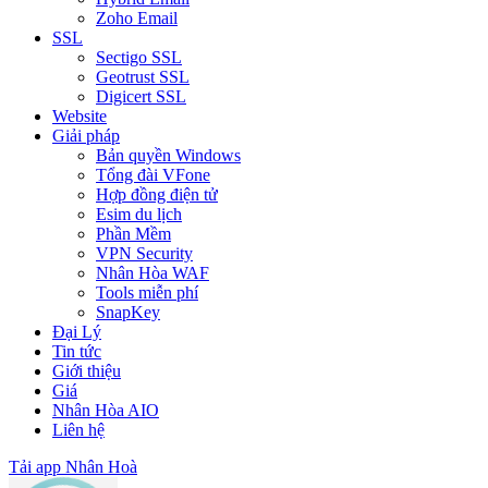
Zoho Email
SSL
Sectigo SSL
Geotrust SSL
Digicert SSL
Website
Giải pháp
Bản quyền Windows
Tổng đài VFone
Hợp đồng điện tử
Esim du lịch
Phần Mềm
VPN Security
Nhân Hòa WAF
Tools miễn phí
SnapKey
Đại Lý
Tin tức
Giới thiệu
Giá
Nhân Hòa AIO
Liên hệ
Tải app Nhân Hoà