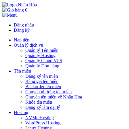
0
Đăng nhập
Đăng ký
Nạp tiền
Quản lý dịch vụ
Quản lý Tên miền
Quản lý Hosting
Quản lý Cloud VPS
Quản lý Đơn hàng
Tên miền
Đăng ký tên miền
Bảng giá tên miền
Backorder tên miền
Chuyển nhượng tên miền
Chuyển tên miền về Nhân Hòa
Khóa tên miền
Đăng ký làm đại lý
Hosting
NVMe Hosting
WordPress Hosting
Linux Hosting