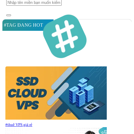
#TAG ĐANG HOT
#thuê VPS giá rẻ