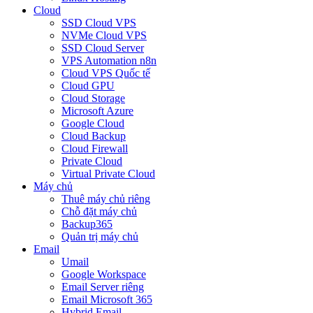
Cloud
SSD Cloud VPS
NVMe Cloud VPS
SSD Cloud Server
VPS Automation n8n
Cloud VPS Quốc tế
Cloud GPU
Cloud Storage
Microsoft Azure
Google Cloud
Cloud Backup
Cloud Firewall
Private Cloud
Virtual Private Cloud
Máy chủ
Thuê máy chủ riêng
Chỗ đặt máy chủ
Backup365
Quản trị máy chủ
Email
Umail
Google Workspace
Email Server riêng
Email Microsoft 365
Hybrid Email