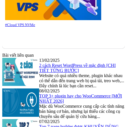
#Cloud VPS NVMe
Bài viết liên quan
13/02/2025
2 cách Reset WordPress về mặc định [CHI
TIẾT TỪNG BƯỚC]
Website có quá nhiều theme, plugin khác nhau
có thể dẫn đến trang web bị quá tải, treo web,...
Đây chính là lúc bạn cần reset...
08/02/2025
TOP 3+ plugin hay cho WooCommerce [MỚI
NHẤT 2026]
Mặc dù WooCommerce cung cấp các tính năng
bán hàng cơ bản, nhưng lại thiếu các công cụ
chuyên sâu để quản lý cửa hàng...
07/02/2025
Top 7 page builder được KHUYÊN DÙNG