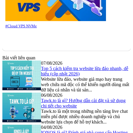
#Cloud VPS NVMe
Bài viết liên quan
07/08/2026
Top 5 cách kiểm tra website lừa đảo nhanh, dễ
hiểu (cập nhật 2026)
Website lừa đảo, website giả mạo hay trang
web chứa mã độc có thể khiến người dùng mất
dữ liệu cá nhân và tài sản...
06/08/2026
Tawk.to là gì? Hướng dẫn cài đặt và sử dụng
chi tiết cho website
Tawk.to là một trong những nền tảng live chat
miễn phí được nhiều doanh nghiệp và chủ
website lựa chọn để hỗ trợ khách...
04/08/2026
IONOS là gì? Đánh giá nhà cung cấp Hosting,