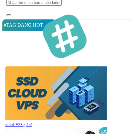
#TAG ĐANG HOT
#thuê VPS giá rẻ