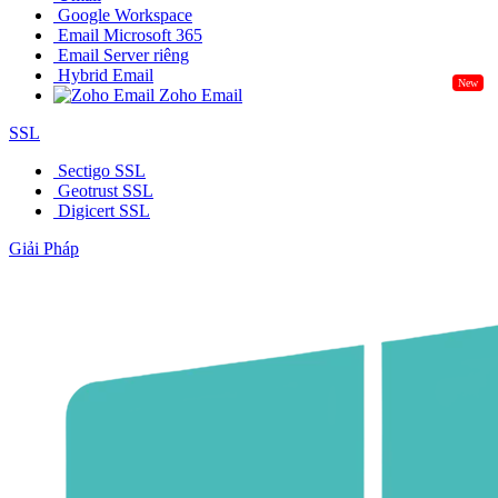
Google Workspace
Email Microsoft 365
Email Server riêng
Hybrid Email
New
Zoho Email
SSL
Sectigo SSL
Geotrust SSL
Digicert SSL
Giải Pháp