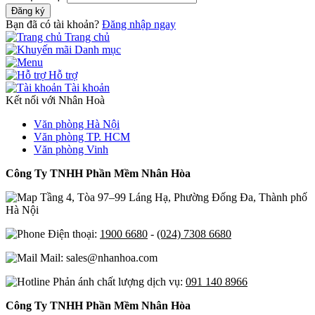
Đăng ký
Bạn đã có tài khoản?
Đăng nhập ngay
Trang chủ
Danh mục
Hỗ trợ
Tài khoản
Kết nối với Nhân Hoà
Văn phòng Hà Nội
Văn phòng TP. HCM
Văn phòng Vinh
Công Ty TNHH Phần Mềm Nhân Hòa
Tầng 4, Tòa 97–99 Láng Hạ, Phường Đống Đa, Thành phố
Hà Nội
Điện thoại:
1900 6680
-
(024) 7308 6680
Mail: sales@nhanhoa.com
Phản ánh chất lượng dịch vụ:
091 140 8966
Công Ty TNHH Phần Mềm Nhân Hòa