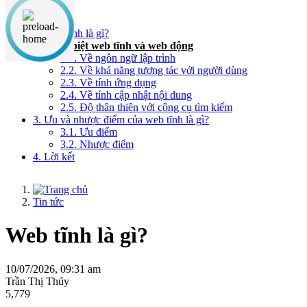
Nội dung chính
1. Web tĩnh là gì?
2. Phân biệt web tĩnh và web động
2.1. Về ngôn ngữ lập trình
2.2. Về khả năng tương tác với người dùng
2.3. Về tính ứng dụng
2.4. Về tính cập nhật nội dung
2.5. Độ thân thiện với công cụ tìm kiếm
3. Ưu và nhược điểm của web tĩnh là gì?
3.1. Ưu điểm
3.2. Nhược điểm
4. Lời kết
Tin tức
Web tĩnh là gì?
10/07/2026, 09:31 am
Trần Thị Thúy
5,779