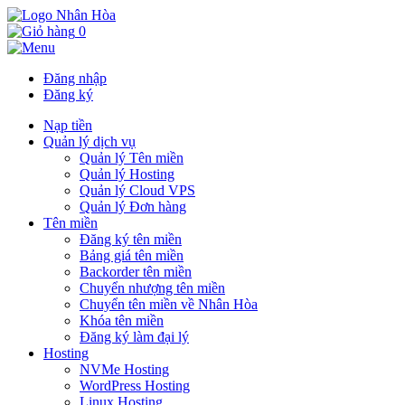
0
Đăng nhập
Đăng ký
Nạp tiền
Quản lý dịch vụ
Quản lý Tên miền
Quản lý Hosting
Quản lý Cloud VPS
Quản lý Đơn hàng
Tên miền
Đăng ký tên miền
Bảng giá tên miền
Backorder tên miền
Chuyển nhượng tên miền
Chuyển tên miền về Nhân Hòa
Khóa tên miền
Đăng ký làm đại lý
Hosting
NVMe Hosting
WordPress Hosting
Linux Hosting