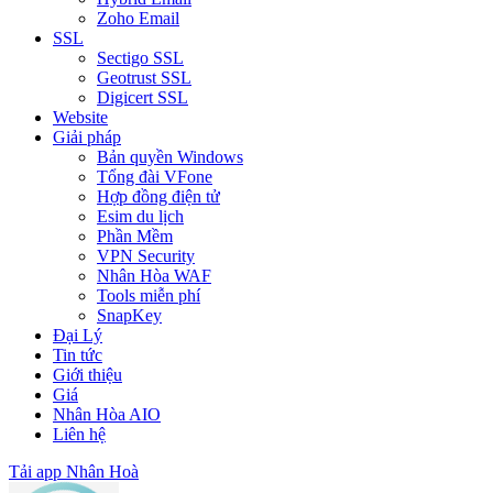
Zoho Email
SSL
Sectigo SSL
Geotrust SSL
Digicert SSL
Website
Giải pháp
Bản quyền Windows
Tổng đài VFone
Hợp đồng điện tử
Esim du lịch
Phần Mềm
VPN Security
Nhân Hòa WAF
Tools miễn phí
SnapKey
Đại Lý
Tin tức
Giới thiệu
Giá
Nhân Hòa AIO
Liên hệ
Tải app Nhân Hoà