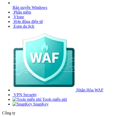
Bản quyền Windows
Phần mềm
Vfone
Hợp đồng điện tử
Esim du lịch
Nhân Hòa WAF
VPN Security
Tools miễn phí
SnapKey
Công ty