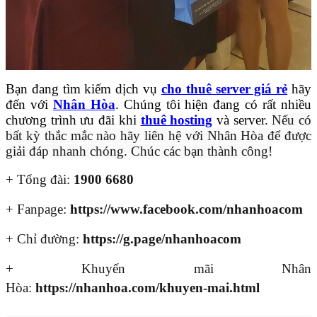
Bạn đang tìm kiếm dịch vụ
cho thuê server giá rẻ
hãy
đến với
Nhân Hòa
. Chúng tôi hiện đang có rất nhiều
chương trình ưu đãi khi
thuê hosting
và server.
Nếu có
bất kỳ thắc mắc nào hãy liên hệ với Nhân Hòa để được
giải đáp nhanh chóng. Chúc các bạn thành công!
+ Tổng đài:
1900 6680
+ Fanpage:
https://www.facebook.com/nhanhoacom
+ Chỉ đường:
https://g.page/nhanhoacom
+ Khuyến mãi Nhân
Hòa:
https://nhanhoa.com/khuyen-mai.html