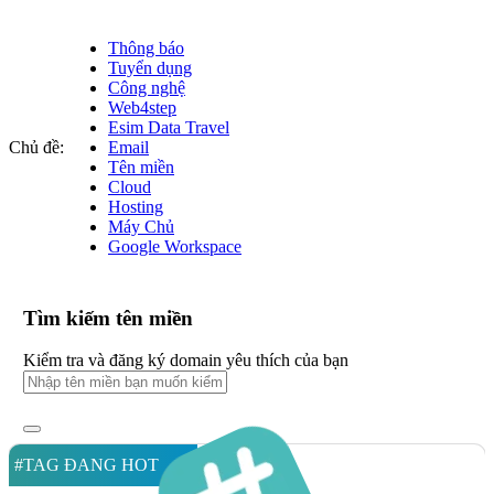
Thông báo
Tuyển dụng
Công nghệ
Web4step
Esim Data Travel
Chủ đề:
Email
Tên miền
Cloud
Hosting
Máy Chủ
Google Workspace
Tìm kiếm tên miền
Kiểm tra và đăng ký domain yêu thích của bạn
#TAG ĐANG HOT