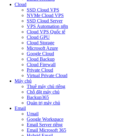
Cloud
SSD Cloud VPS
NVMe Cloud VPS
SSD Cloud Server
VPS Automation n8n
Cloud VPS Quốc tế
Cloud GPU
Cloud Storage
Microsoft Azure
Google Cloud
Cloud Backup
Cloud Firewall
Private Cloud
Virtual Private Cloud
Máy chủ
Thuê máy chủ riêng
Chỗ đặt máy chủ
Backup365
Quản trị máy chủ
Email
Umail
Google Workspace
Email Server riêng
Email Microsoft 365
Hybrid Email