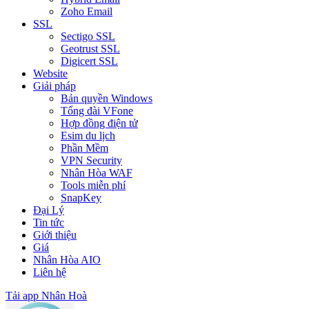
Zoho Email
SSL
Sectigo SSL
Geotrust SSL
Digicert SSL
Website
Giải pháp
Bản quyền Windows
Tổng đài VFone
Hợp đồng điện tử
Esim du lịch
Phần Mềm
VPN Security
Nhân Hòa WAF
Tools miễn phí
SnapKey
Đại Lý
Tin tức
Giới thiệu
Giá
Nhân Hòa AIO
Liên hệ
Tải app Nhân Hoà