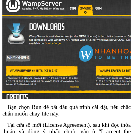
+ Bạn chọn Run để bắt đầu quá trình cài đặt, nếu chắc
chắn muốn chạy file này.
+ Tại cửa sổ mới (License Agreement), sau khi đọc thỏa
thuận và đồng ý nhấp chuột vào ô “I accept the