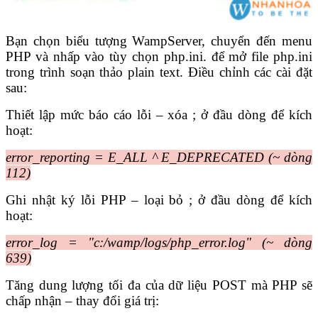
Bạn chọn biểu tượng WampServer, chuyển đến menu
PHP và nhấp vào tùy chọn php.ini. để mở file php.ini
trong trình soạn thảo plain text. Điều chỉnh các cài đặt
sau:
Thiết lập mức báo cáo lỗi – xóa ; ở đầu dòng để kích
hoạt:
error_reporting = E_ALL ^ E_DEPRECATED (~ dòng
112)
Ghi nhật ký lỗi PHP – loại bỏ ; ở đầu dòng để kích
hoạt:
error_log = "c:/wamp/logs/php_error.log" (~ dòng
639)
Tăng dung lượng tối đa của dữ liệu POST mà PHP sẽ
chấp nhận – thay đổi giá trị: