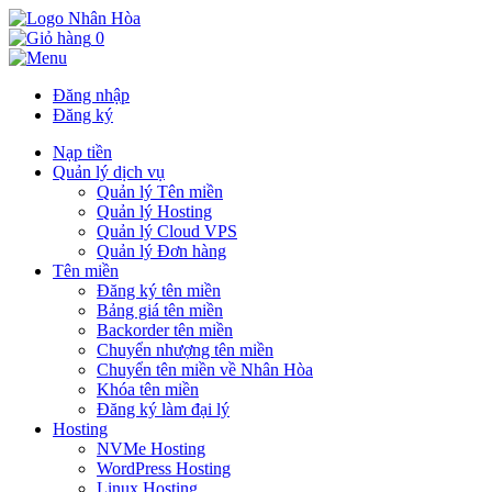
0
Đăng nhập
Đăng ký
Nạp tiền
Quản lý dịch vụ
Quản lý Tên miền
Quản lý Hosting
Quản lý Cloud VPS
Quản lý Đơn hàng
Tên miền
Đăng ký tên miền
Bảng giá tên miền
Backorder tên miền
Chuyển nhượng tên miền
Chuyển tên miền về Nhân Hòa
Khóa tên miền
Đăng ký làm đại lý
Hosting
NVMe Hosting
WordPress Hosting
Linux Hosting