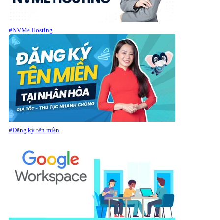
#NVMe Hosting
#Đăng ký tên miền