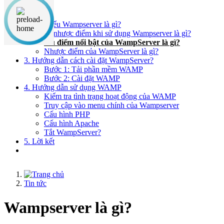
Nội dung chính
1. Tìm kiểu Wampserver là gì?
2. Ưu và nhược điểm khi sử dụng Wampserver là gì?
Ưu điểm nổi bật của WampServer là gì?
Nhược điểm của WampServer là gì?
3. Hướng dẫn cách cài đặt WampServer?
Bước 1: Tải phần mềm WAMP
Bước 2: Cài đặt WAMP
4. Hướng dẫn sử dụng WAMP
Kiểm tra tình trạng hoạt động của WAMP
Truy cập vào menu chính của Wampserver
Cấu hình PHP
Cấu hình Apache
Tắt WampServer?
5. Lời kết
Tin tức
Wampserver là gì?