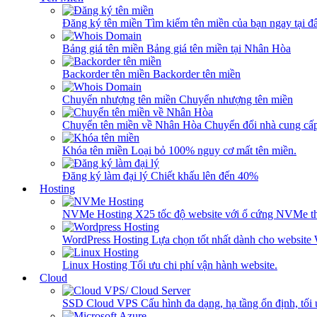
Đăng ký tên miền
Tìm kiếm tên miền của bạn ngay tại đâ
Bảng giá tên miền
Bảng giá tên miền tại Nhân Hòa
Backorder tên miền
Backorder tên miền
Chuyển nhượng tên miền
Chuyển nhượng tên miền
Chuyển tên miền về Nhân Hòa
Chuyển đổi nhà cung cấ
Khóa tên miền
Loại bỏ 100% nguy cơ mất tên miền.
Đăng ký làm đại lý
Chiết khấu lên đến 40%
Hosting
NVMe Hosting
X25 tốc độ website với ổ cứng NVMe th
WordPress Hosting
Lựa chọn tốt nhất dành cho website
Linux Hosting
Tối ưu chi phí vận hành website.
Cloud
SSD Cloud VPS
Cấu hình đa dạng, hạ tầng ổn định, tối