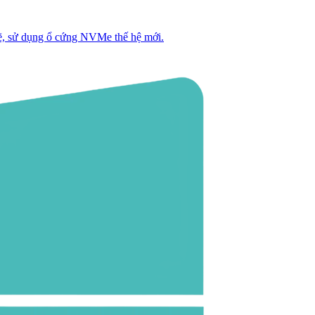
, sử dụng ổ cứng NVMe thế hệ mới.