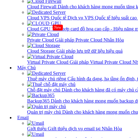
Cloud Firewall
Dành cho khách hàng mong muốn tăng kh
Cloud VPS Quốc tế
Dịch vụ VPS Quốc tế hiệu suất ca
New
Cloud GPU
Tích hợp card đồ họa cao cấp - Hiệu năng
Private Cloud
Giải pháp Private Cloud Nhân Hòa
Cloud Storage
Giải pháp lưu trữ dữ liệu hiệu quả
Virtual Private Cloud
Giải pháp Virtual Private Cloud 
Máy Chủ
Thuê máy chủ riêng
Cấu hình đa dạng, hạ tầng ổn định, 
Chỗ đặt máy chủ
Dành cho khách hàng đã có máy chủ cần
Backup365
Dành cho khách hàng mong muốn backup dữ
Quản trị máy chủ
Dành cho khách hàng mong muốn chuy
Email
Giới thiệu
Giới thiệu dịch vụ email tại Nhân Hòa