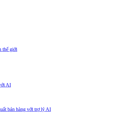
 thế giới
với AI
uất bán hàng với trợ lý AI