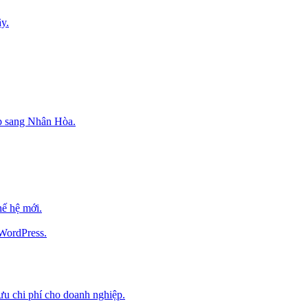
y.
p sang Nhân Hòa.
ế hệ mới.
 WordPress.
 ưu chi phí cho doanh nghiệp.