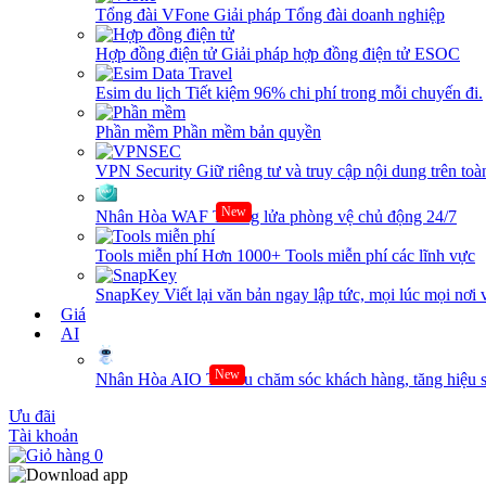
Tổng đài VFone
Giải pháp Tổng đài doanh nghiệp
Hợp đồng điện tử
Giải pháp hợp đồng điện tử ESOC
Esim du lịch
Tiết kiệm 96% chi phí trong mỗi chuyến đi.
Phần mềm
Phần mềm bản quyền
VPN Security
Giữ riêng tư và truy cập nội dung trên toàn
New
Nhân Hòa WAF
Tường lửa phòng vệ chủ động 24/7
Tools miễn phí
Hơn 1000+ Tools miễn phí các lĩnh vực
SnapKey
Viết lại văn bản ngay lập tức, mọi lúc mọi nơi 
Giá
AI
New
Nhân Hòa AIO
Tối ưu chăm sóc khách hàng, tăng hiệu s
Ưu đãi
Tài khoản
0