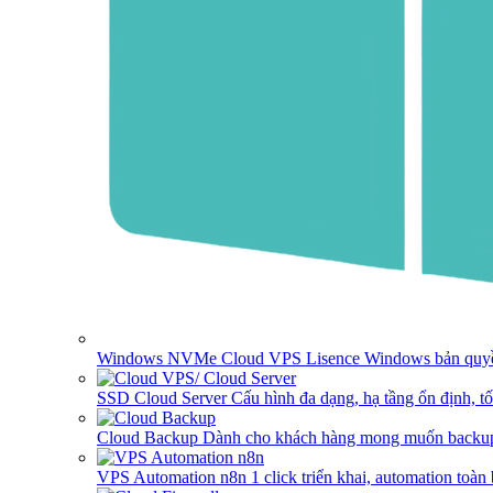
Windows NVMe Cloud VPS
Lisence Windows bản quyề
SSD Cloud Server
Cấu hình đa dạng, hạ tầng ổn định, t
Cloud Backup
Dành cho khách hàng mong muốn backup
VPS Automation n8n
1 click triển khai, automation toàn