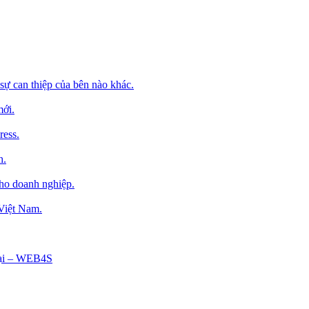
sự can thiệp của bên nào khác.
mới.
ress.
h.
cho doanh nghiệp.
 Việt Nam.
Tại – WEB4S