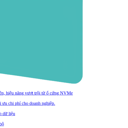
n, hiệu năng vượt trội từ ổ cứng NVMe
ối ưu chi phí cho doanh nghiệp.
 dữ liệu
 bộ