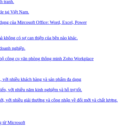
h tranh.
le tại Việt Nam.
dụng của Mircosoft Office: Word, Excel, Power
à không có sự can thiệp của bên nào khác.
 doanh nghiệp.
g bộ công cụ văn phòng thông minh Zoho Workplace
i, với nhiều khách hàng và sản phẩm đa dạng
iến, với nhiều năm kinh nghiệm và hỗ trợ tốt.
i, với nhiều giải thưởng và công nhận về đổi mới và chất lượng.
 từ Microsoft