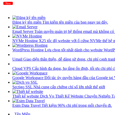
New
New
Đăng ký tên miền
Tìm kiếm tên miền của bạn ngay tại đây.
Email Server
Toàn quyền quản trị hệ thống email mà không có 
NVMe Hosting
X25 tốc độ website với ổ cứng NVMe thế hệ 
WordPress Hosting
Lựa chọn tốt nhất dành cho website WordP
Umail
Giao diện thân thiện, dễ dàng sử dụng, chi phí cạnh tran
Cloud VPS
Cấu hình đa dạng, hạ tầng ổn định, tối ưu chi phí 
Google Workspace
Đối tác ủy quyền hàng đầu của Google tại
Sectigo SSL
Nhà cung cấp chứng chỉ số lớn nhất thế giới
Thiết kế website
Dịch Vụ Thiết Kế Website Chuyên Nghiệp 
Esim Data Travel
Tiết kiệm 96% chi phí trong mỗi chuyến đi.
Tên Miền