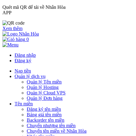
Quét mã QR để tải về Nhân Hòa
APP
Xem thêm
0
Đăng nhập
Đăng ký
Nạp tiền
Quản lý dịch vụ
Quản lý Tên miền
Quản lý Hosting
Quản lý Cloud VPS
Quản lý Đơn hàng
Tên miền
Đăng ký tên miền
Bảng giá tên miền
Backorder tên miền
Chuyển nhượng tên miền
Chuyển tên miền về Nhân Hòa