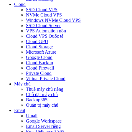
Cloud
SSD Cloud VPS
NVMe Cloud VPS
Windows NVMe Cloud VPS
SSD Cloud Server
VPS Automation n8n
Cloud VPS Quốc tế
Cloud GPU
Cloud Storage
Microsoft Azure
Google Cloud
Cloud Backup
Cloud Firewall
Private Cloud
Virtual Private Cloud
Máy chủ
Thuê máy chủ riêng
Chỗ đặt máy chủ
Backup365
Quản trị máy chủ
Email
Umail
Google Workspace
Email Server riêng
Email Microsoft 365