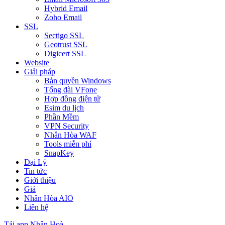
Hybrid Email
Zoho Email
SSL
Sectigo SSL
Geotrust SSL
Digicert SSL
Website
Giải pháp
Bản quyền Windows
Tổng đài VFone
Hợp đồng điện tử
Esim du lịch
Phần Mềm
VPN Security
Nhân Hòa WAF
Tools miễn phí
SnapKey
Đại Lý
Tin tức
Giới thiệu
Giá
Nhân Hòa AIO
Liên hệ
Tải app Nhân Hoà