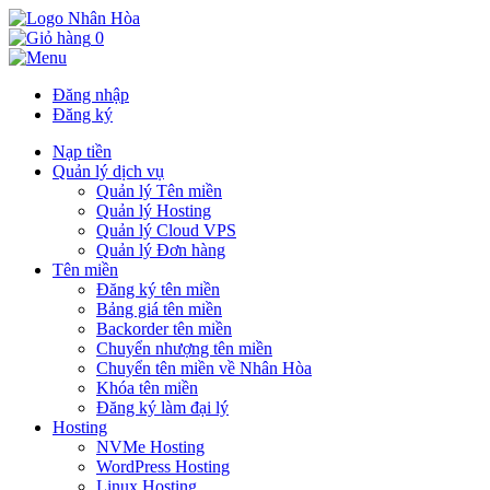
0
Đăng nhập
Đăng ký
Nạp tiền
Quản lý dịch vụ
Quản lý Tên miền
Quản lý Hosting
Quản lý Cloud VPS
Quản lý Đơn hàng
Tên miền
Đăng ký tên miền
Bảng giá tên miền
Backorder tên miền
Chuyển nhượng tên miền
Chuyển tên miền về Nhân Hòa
Khóa tên miền
Đăng ký làm đại lý
Hosting
NVMe Hosting
WordPress Hosting
Linux Hosting