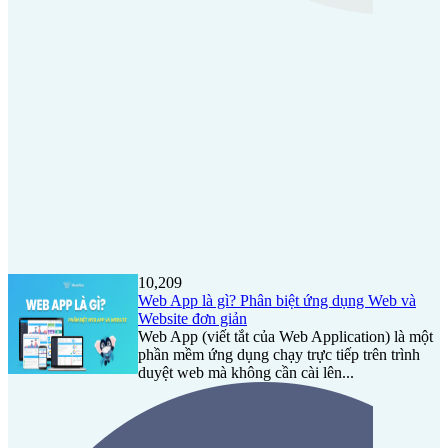
10,209
Web App là gì? Phân biệt ứng dụng Web và
Website đơn giản
Web App (viết tắt của Web Application) là một
phần mềm ứng dụng chạy trực tiếp trên trình
duyệt web mà không cần cài lên...