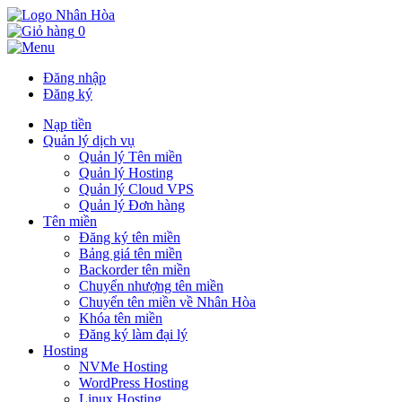
0
Đăng nhập
Đăng ký
Nạp tiền
Quản lý dịch vụ
Quản lý Tên miền
Quản lý Hosting
Quản lý Cloud VPS
Quản lý Đơn hàng
Tên miền
Đăng ký tên miền
Bảng giá tên miền
Backorder tên miền
Chuyển nhượng tên miền
Chuyển tên miền về Nhân Hòa
Khóa tên miền
Đăng ký làm đại lý
Hosting
NVMe Hosting
WordPress Hosting
Linux Hosting