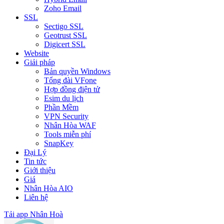
Zoho Email
SSL
Sectigo SSL
Geotrust SSL
Digicert SSL
Website
Giải pháp
Bản quyền Windows
Tổng đài VFone
Hợp đồng điện tử
Esim du lịch
Phần Mềm
VPN Security
Nhân Hòa WAF
Tools miễn phí
SnapKey
Đại Lý
Tin tức
Giới thiệu
Giá
Nhân Hòa AIO
Liên hệ
Tải app Nhân Hoà