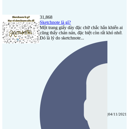
31,868
Sketchnote là gì?
Một trang giấy dày đặc chữ chắc hẳn khiến ai
cũng thấy chán nản, đặc biệt còn rất khó nhớ.
Đó là lý do sketchnote...
|
04/11/2021