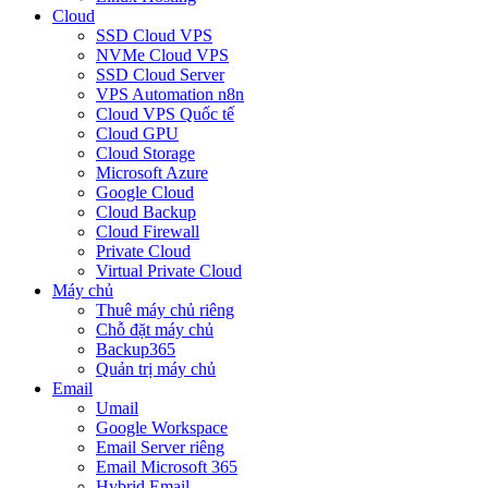
Cloud
SSD Cloud VPS
NVMe Cloud VPS
SSD Cloud Server
VPS Automation n8n
Cloud VPS Quốc tế
Cloud GPU
Cloud Storage
Microsoft Azure
Google Cloud
Cloud Backup
Cloud Firewall
Private Cloud
Virtual Private Cloud
Máy chủ
Thuê máy chủ riêng
Chỗ đặt máy chủ
Backup365
Quản trị máy chủ
Email
Umail
Google Workspace
Email Server riêng
Email Microsoft 365
Hybrid Email