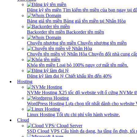
Đăng ký tên miền
Tìm kiếm tên miền của bạn ngay tại đâ
Bảng giá tên miền
Bảng giá tên miền tại Nhân Hòa
Backorder tên miền
Backorder tên miền
Chuyển nhượng tên miền
Chuyển nhượng tên miền
Chuyển tên miền về Nhân Hòa
Chuyển đổi nhà cung cấ
Khóa tên miền
Loại bỏ 100% nguy cơ mất tên miền.
Đăng ký làm đại lý
Chiết khấu lên đến 40%
Hosting
NVMe Hosting
X25 tốc độ website với ổ cứng NVMe th
WordPress Hosting
Lựa chọn tốt nhất dành cho website
Linux Hosting
Tối ưu chi phí vận hành website.
Cloud
SSD Cloud VPS
Cấu hình đa dạng, hạ tầng ổn định, tối