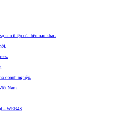
sự can thiệp của bên nào khác.
mới.
ress.
h.
cho doanh nghiệp.
 Việt Nam.
Tại – WEB4S