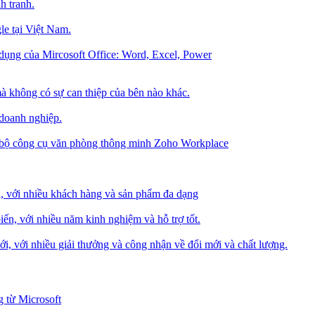
h tranh.
le tại Việt Nam.
dụng của Mircosoft Office: Word, Excel, Power
à không có sự can thiệp của bên nào khác.
 doanh nghiệp.
g bộ công cụ văn phòng thông minh Zoho Workplace
i, với nhiều khách hàng và sản phẩm đa dạng
iến, với nhiều năm kinh nghiệm và hỗ trợ tốt.
i, với nhiều giải thưởng và công nhận về đổi mới và chất lượng.
 từ Microsoft