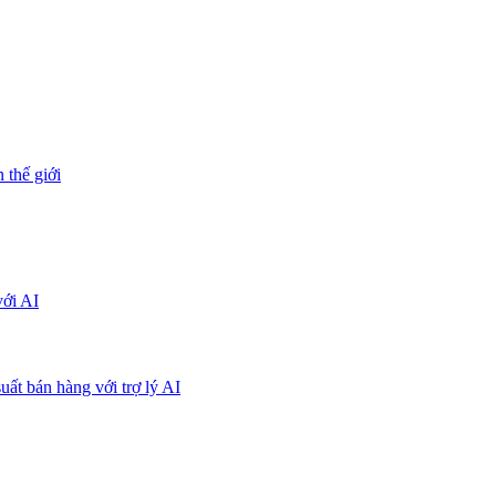
 thế giới
với AI
uất bán hàng với trợ lý AI