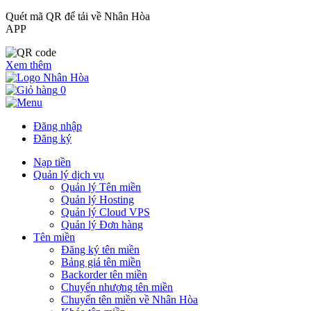
Quét mã QR để tải về Nhân Hòa
APP
Xem thêm
0
Đăng nhập
Đăng ký
Nạp tiền
Quản lý dịch vụ
Quản lý Tên miền
Quản lý Hosting
Quản lý Cloud VPS
Quản lý Đơn hàng
Tên miền
Đăng ký tên miền
Bảng giá tên miền
Backorder tên miền
Chuyển nhượng tên miền
Chuyển tên miền về Nhân Hòa