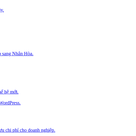
y.
p sang Nhân Hòa.
ế hệ mới.
 WordPress.
 ưu chi phí cho doanh nghiệp.