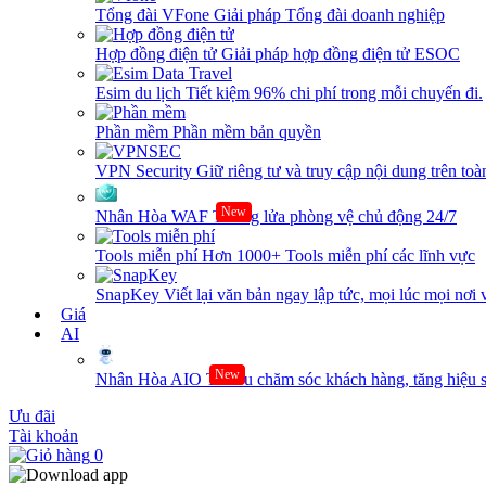
Tổng đài VFone
Giải pháp Tổng đài doanh nghiệp
Hợp đồng điện tử
Giải pháp hợp đồng điện tử ESOC
Esim du lịch
Tiết kiệm 96% chi phí trong mỗi chuyến đi.
Phần mềm
Phần mềm bản quyền
VPN Security
Giữ riêng tư và truy cập nội dung trên toàn
New
Nhân Hòa WAF
Tường lửa phòng vệ chủ động 24/7
Tools miễn phí
Hơn 1000+ Tools miễn phí các lĩnh vực
SnapKey
Viết lại văn bản ngay lập tức, mọi lúc mọi nơi 
Giá
AI
New
Nhân Hòa AIO
Tối ưu chăm sóc khách hàng, tăng hiệu s
Ưu đãi
Tài khoản
0