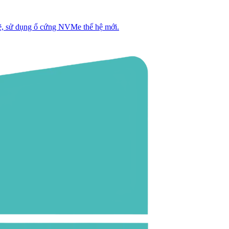
, sử dụng ổ cứng NVMe thế hệ mới.