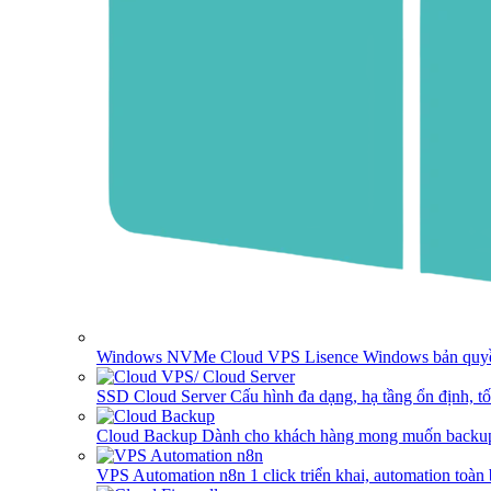
Windows NVMe Cloud VPS
Lisence Windows bản quyề
SSD Cloud Server
Cấu hình đa dạng, hạ tầng ổn định, t
Cloud Backup
Dành cho khách hàng mong muốn backup
VPS Automation n8n
1 click triển khai, automation toàn