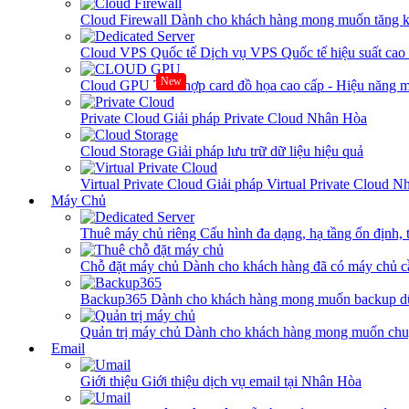
Cloud Firewall
Dành cho khách hàng mong muốn tăng kh
Cloud VPS Quốc tế
Dịch vụ VPS Quốc tế hiệu suất ca
New
Cloud GPU
Tích hợp card đồ họa cao cấp - Hiệu năng
Private Cloud
Giải pháp Private Cloud Nhân Hòa
Cloud Storage
Giải pháp lưu trữ dữ liệu hiệu quả
Virtual Private Cloud
Giải pháp Virtual Private Cloud 
Máy Chủ
Thuê máy chủ riêng
Cấu hình đa dạng, hạ tầng ổn định, 
Chỗ đặt máy chủ
Dành cho khách hàng đã có máy chủ cần
Backup365
Dành cho khách hàng mong muốn backup dữ
Quản trị máy chủ
Dành cho khách hàng mong muốn chuy
Email
Giới thiệu
Giới thiệu dịch vụ email tại Nhân Hòa