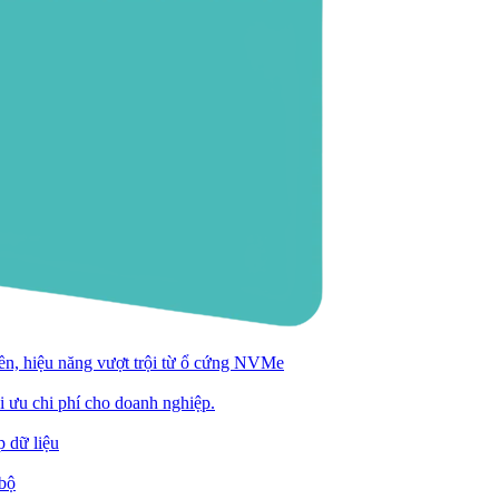
n, hiệu năng vượt trội từ ổ cứng NVMe
ối ưu chi phí cho doanh nghiệp.
 dữ liệu
 bộ