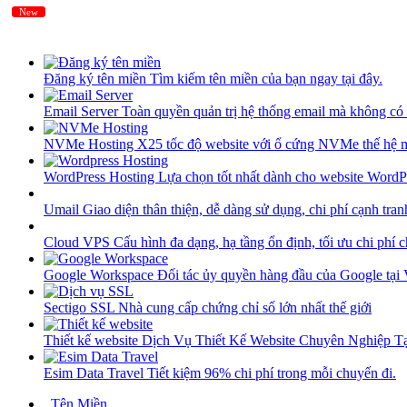
New
New
Đăng ký tên miền
Tìm kiếm tên miền của bạn ngay tại đây.
Email Server
Toàn quyền quản trị hệ thống email mà không có 
NVMe Hosting
X25 tốc độ website với ổ cứng NVMe thế hệ 
WordPress Hosting
Lựa chọn tốt nhất dành cho website WordP
Umail
Giao diện thân thiện, dễ dàng sử dụng, chi phí cạnh tran
Cloud VPS
Cấu hình đa dạng, hạ tầng ổn định, tối ưu chi phí 
Google Workspace
Đối tác ủy quyền hàng đầu của Google tại
Sectigo SSL
Nhà cung cấp chứng chỉ số lớn nhất thế giới
Thiết kế website
Dịch Vụ Thiết Kế Website Chuyên Nghiệp 
Esim Data Travel
Tiết kiệm 96% chi phí trong mỗi chuyến đi.
Tên Miền