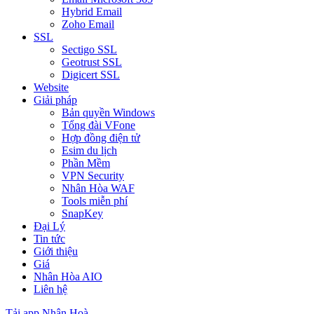
Hybrid Email
Zoho Email
SSL
Sectigo SSL
Geotrust SSL
Digicert SSL
Website
Giải pháp
Bản quyền Windows
Tổng đài VFone
Hợp đồng điện tử
Esim du lịch
Phần Mềm
VPN Security
Nhân Hòa WAF
Tools miễn phí
SnapKey
Đại Lý
Tin tức
Giới thiệu
Giá
Nhân Hòa AIO
Liên hệ
Tải app Nhân Hoà