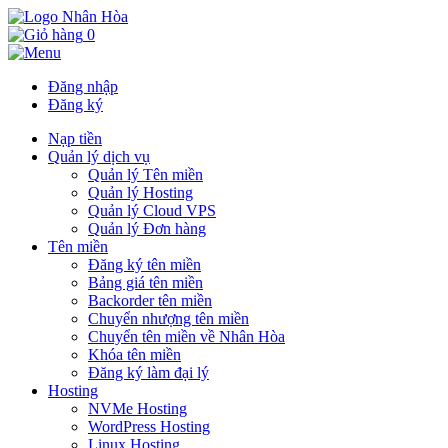
0
Đăng nhập
Đăng ký
Nạp tiền
Quản lý dịch vụ
Quản lý Tên miền
Quản lý Hosting
Quản lý Cloud VPS
Quản lý Đơn hàng
Tên miền
Đăng ký tên miền
Bảng giá tên miền
Backorder tên miền
Chuyển nhượng tên miền
Chuyển tên miền về Nhân Hòa
Khóa tên miền
Đăng ký làm đại lý
Hosting
NVMe Hosting
WordPress Hosting
Linux Hosting