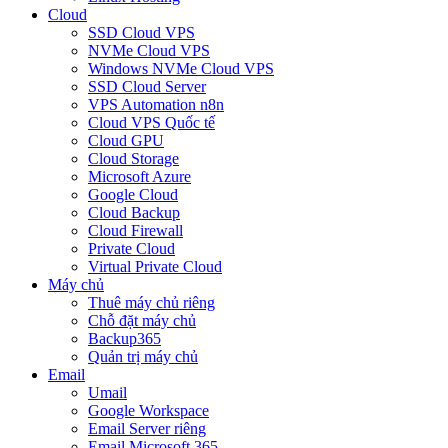
Cloud
SSD Cloud VPS
NVMe Cloud VPS
Windows NVMe Cloud VPS
SSD Cloud Server
VPS Automation n8n
Cloud VPS Quốc tế
Cloud GPU
Cloud Storage
Microsoft Azure
Google Cloud
Cloud Backup
Cloud Firewall
Private Cloud
Virtual Private Cloud
Máy chủ
Thuê máy chủ riêng
Chỗ đặt máy chủ
Backup365
Quản trị máy chủ
Email
Umail
Google Workspace
Email Server riêng
Email Microsoft 365