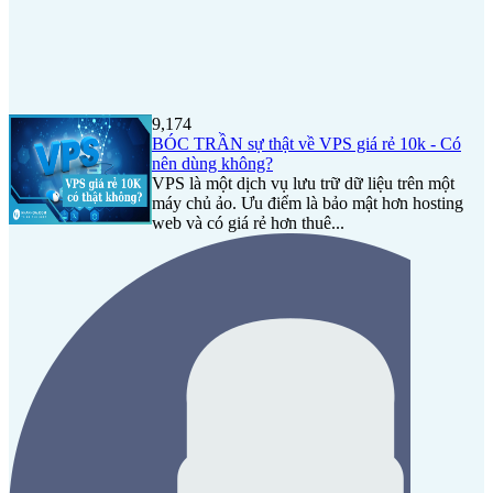
9,174
BÓC TRẦN sự thật về VPS giá rẻ 10k - Có
nên dùng không?
VPS là một dịch vụ lưu trữ dữ liệu trên một
máy chủ ảo. Ưu điểm là bảo mật hơn hosting
web và có giá rẻ hơn thuê...