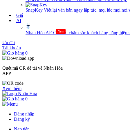
SnapKey
Viết lại văn bản ngay lập tức, mọi lúc mọi nơi 
Giá
AI
New
Nhân Hòa AIO
Tối ưu chăm sóc khách hàng, tăng hiệu s
Ưu đãi
Tài khoản
0
Quét mã QR để tải về Nhân Hòa
APP
Xem thêm
0
Đăng nhập
Đăng ký
Nạp tiền