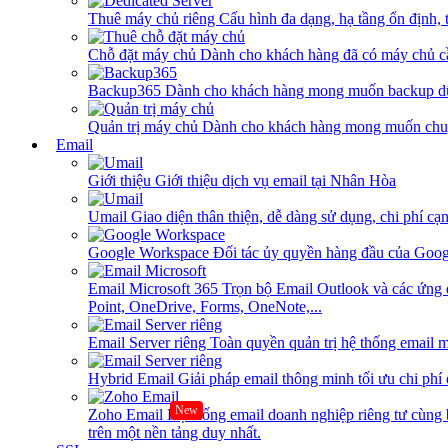
Thuê máy chủ riêng
Cấu hình đa dạng, hạ tầng ổn định, 
Chỗ đặt máy chủ
Dành cho khách hàng đã có máy chủ cần
Backup365
Dành cho khách hàng mong muốn backup dữ
Quản trị máy chủ
Dành cho khách hàng mong muốn chuy
Email
Giới thiệu
Giới thiệu dịch vụ email tại Nhân Hòa
Umail
Giao diện thân thiện, dễ dàng sử dụng, chi phí cạn
Google Workspace
Đối tác ủy quyền hàng đầu của Goog
Email Microsoft 365
Trọn bộ Email Outlook và các ứng 
Point, OneDrive, Forms, OneNote,...
Email Server riêng
Toàn quyền quản trị hệ thống email m
Hybrid Email
Giải pháp email thông minh tối ưu chi phí
New
Zoho Email
Hệ thống email doanh nghiệp riêng tư cùn
trên một nền tảng duy nhất.