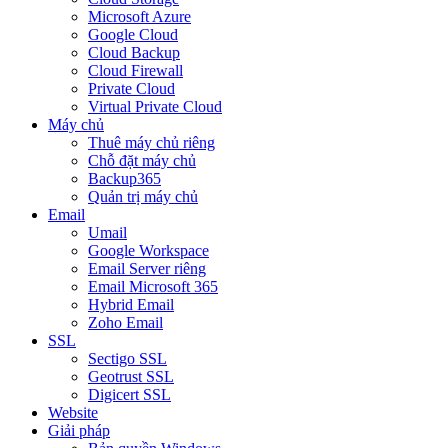
Microsoft Azure
Google Cloud
Cloud Backup
Cloud Firewall
Private Cloud
Virtual Private Cloud
Máy chủ
Thuê máy chủ riêng
Chỗ đặt máy chủ
Backup365
Quản trị máy chủ
Email
Umail
Google Workspace
Email Server riêng
Email Microsoft 365
Hybrid Email
Zoho Email
SSL
Sectigo SSL
Geotrust SSL
Digicert SSL
Website
Giải pháp