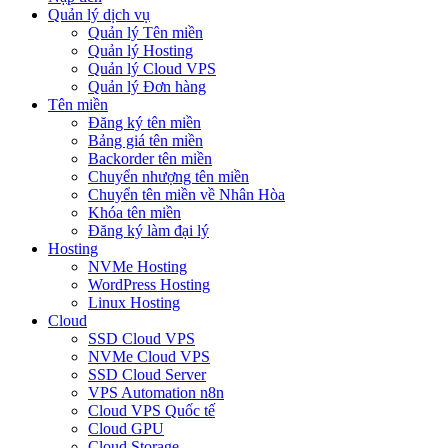
Quản lý dịch vụ
Quản lý Tên miền
Quản lý Hosting
Quản lý Cloud VPS
Quản lý Đơn hàng
Tên miền
Đăng ký tên miền
Bảng giá tên miền
Backorder tên miền
Chuyển nhượng tên miền
Chuyển tên miền về Nhân Hòa
Khóa tên miền
Đăng ký làm đại lý
Hosting
NVMe Hosting
WordPress Hosting
Linux Hosting
Cloud
SSD Cloud VPS
NVMe Cloud VPS
SSD Cloud Server
VPS Automation n8n
Cloud VPS Quốc tế
Cloud GPU
Cloud Storage