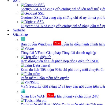
SSL
Sectigo SSL
Nhà cung cấp chứng chỉ số lớn nhất thế giớ
Geotrust SSL
Nhà cung cấp chứng chỉ số uy tín và phổ b
Digicert SSL
Nhà cung cấp chứng chỉ số hàng đầu thế giớ
Website
Giải Pháp
New
Bản quyền Windows
Bản quyền hệ điều hành chính hãng
Tổng đài VFone
Giải pháp Tổng đài doanh nghiệp
Hợp đồng điện tử
Giải pháp hợp đồng điện tử ESOC
Esim du lịch
Tiết kiệm 96% chi phí trong mỗi chuyến đi.
Phần mềm
Phần mềm bản quyền
VPN Security
Giữ riêng tư và truy cập nội dung trên toàn
New
Nhân Hòa WAF
Tường lửa phòng vệ chủ động 24/7
Tools miễn phí
Hơn 1000+ Tools miễn phí các lĩnh vực