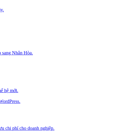
y.
p sang Nhân Hòa.
ế hệ mới.
 WordPress.
 ưu chi phí cho doanh nghiệp.