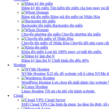
Đăng ký tên miền
Tìm kiếm tên miền của bạn ngay tại đâ
Bảng giá tên miền
Bảng giá tên miền tại Nhân Hòa
Backorder tên miền
Backorder tên miền
Chuyển nhượng tên miền
Chuyển nhượng tên miền
Chuyển tên miền về Nhân Hòa
Chuyển đổi nhà cung cấ
Khóa tên miền
Loại bỏ 100% nguy cơ mất tên miền.
Đăng ký làm đại lý
Chiết khấu lên đến 40%
Hosting
NVMe Hosting
X25 tốc độ website với ổ cứng NVMe th
WordPress Hosting
Lựa chọn tốt nhất dành cho website
Linux Hosting
Tối ưu chi phí vận hành website.
Cloud
SSD Cloud VPS
Cấu hình đa dạng, hạ tầng ổn định, tối