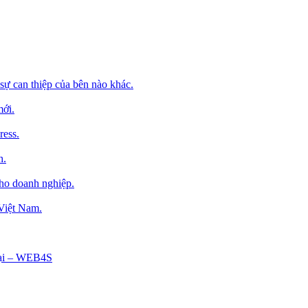
sự can thiệp của bên nào khác.
mới.
ress.
h.
cho doanh nghiệp.
 Việt Nam.
Tại – WEB4S