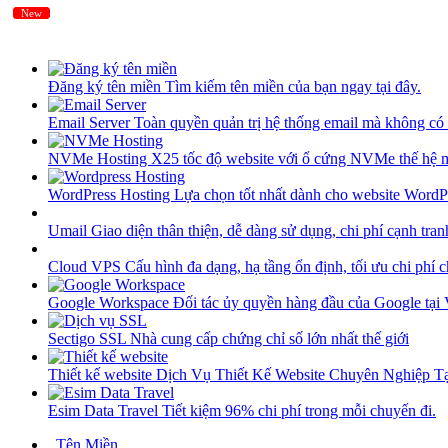
New
New
Đăng ký tên miền
Tìm kiếm tên miền của bạn ngay tại đây.
Email Server
Toàn quyền quản trị hệ thống email mà không có 
NVMe Hosting
X25 tốc độ website với ổ cứng NVMe thế hệ 
WordPress Hosting
Lựa chọn tốt nhất dành cho website WordP
Umail
Giao diện thân thiện, dễ dàng sử dụng, chi phí cạnh tran
Cloud VPS
Cấu hình đa dạng, hạ tầng ổn định, tối ưu chi phí 
Google Workspace
Đối tác ủy quyền hàng đầu của Google tại
Sectigo SSL
Nhà cung cấp chứng chỉ số lớn nhất thế giới
Thiết kế website
Dịch Vụ Thiết Kế Website Chuyên Nghiệp 
Esim Data Travel
Tiết kiệm 96% chi phí trong mỗi chuyến đi.
Tên Miền