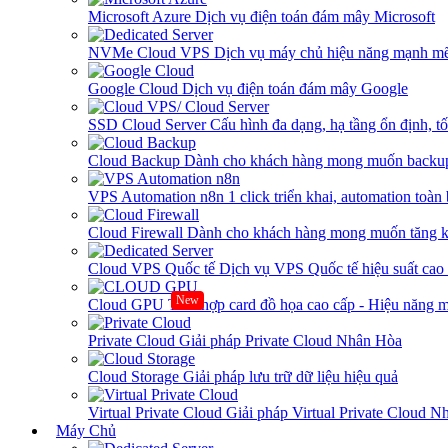
Microsoft Azure
Dịch vụ điện toán đám mây Microsoft
NVMe Cloud VPS
Dịch vụ máy chủ hiệu năng mạnh mẽ
Google Cloud
Dịch vụ điện toán đám mây Google
SSD Cloud Server
Cấu hình đa dạng, hạ tầng ổn định, t
Cloud Backup
Dành cho khách hàng mong muốn backup
VPS Automation n8n
1 click triển khai, automation toàn
Cloud Firewall
Dành cho khách hàng mong muốn tăng kh
Cloud VPS Quốc tế
Dịch vụ VPS Quốc tế hiệu suất ca
New
Cloud GPU
Tích hợp card đồ họa cao cấp - Hiệu năng
Private Cloud
Giải pháp Private Cloud Nhân Hòa
Cloud Storage
Giải pháp lưu trữ dữ liệu hiệu quả
Virtual Private Cloud
Giải pháp Virtual Private Cloud 
Máy Chủ