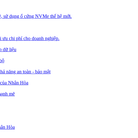
, sử dụng ổ cứng NVMe thế hệ mới.
ối ưu chi phí cho doanh nghiệp.
 dữ liệu
 bộ
ả năng an toàn - bảo mật
o của Nhân Hòa
 mạnh mẽ
Nhân Hòa