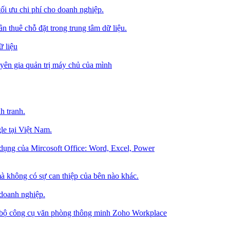
tối ưu chi phí cho doanh nghiệp.
 thuê chỗ đặt trong trung tâm dữ liệu.
 liệu
ên gia quản trị máy chủ của mình
h tranh.
le tại Việt Nam.
dụng của Mircosoft Office: Word, Excel, Power
à không có sự can thiệp của bên nào khác.
 doanh nghiệp.
g bộ công cụ văn phòng thông minh Zoho Workplace