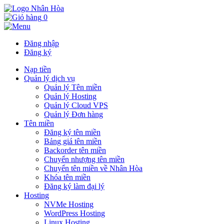
0
Đăng nhập
Đăng ký
Nạp tiền
Quản lý dịch vụ
Quản lý Tên miền
Quản lý Hosting
Quản lý Cloud VPS
Quản lý Đơn hàng
Tên miền
Đăng ký tên miền
Bảng giá tên miền
Backorder tên miền
Chuyển nhượng tên miền
Chuyển tên miền về Nhân Hòa
Khóa tên miền
Đăng ký làm đại lý
Hosting
NVMe Hosting
WordPress Hosting
Linux Hosting