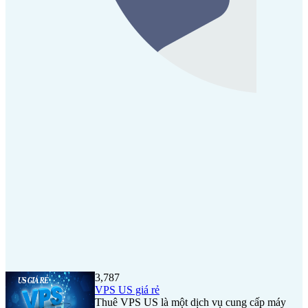
3,787
VPS US giá rẻ
Thuê VPS US là một dịch vụ cung cấp máy