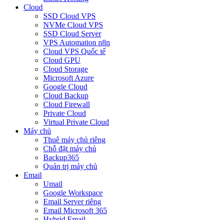
Cloud
SSD Cloud VPS
NVMe Cloud VPS
SSD Cloud Server
VPS Automation n8n
Cloud VPS Quốc tế
Cloud GPU
Cloud Storage
Microsoft Azure
Google Cloud
Cloud Backup
Cloud Firewall
Private Cloud
Virtual Private Cloud
Máy chủ
Thuê máy chủ riêng
Chỗ đặt máy chủ
Backup365
Quản trị máy chủ
Email
Umail
Google Workspace
Email Server riêng
Email Microsoft 365
Hybrid Email