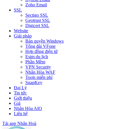
Zoho Email
SSL
Sectigo SSL
Geotrust SSL
Digicert SSL
Website
Giải pháp
Bản quyền Windows
Tổng đài VFone
Hợp đồng điện tử
Esim du lịch
Phần Mềm
VPN Security
Nhân Hòa WAF
Tools miễn phí
SnapKey
Đại Lý
Tin tức
Giới thiệu
Giá
Nhân Hòa AIO
Liên hệ
Tải app Nhân Hoà