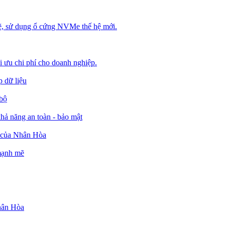
, sử dụng ổ cứng NVMe thế hệ mới.
ối ưu chi phí cho doanh nghiệp.
 dữ liệu
 bộ
ả năng an toàn - bảo mật
o của Nhân Hòa
 mạnh mẽ
Nhân Hòa