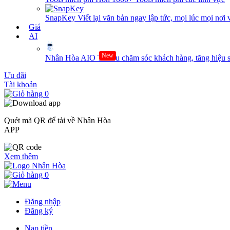
SnapKey
Viết lại văn bản ngay lập tức, mọi lúc mọi nơi 
Giá
AI
New
Nhân Hòa AIO
Tối ưu chăm sóc khách hàng, tăng hiệu s
Ưu đãi
Tài khoản
0
Quét mã QR để tải về Nhân Hòa
APP
Xem thêm
0
Đăng nhập
Đăng ký
Nạp tiền