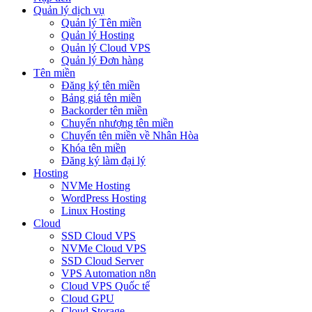
Quản lý dịch vụ
Quản lý Tên miền
Quản lý Hosting
Quản lý Cloud VPS
Quản lý Đơn hàng
Tên miền
Đăng ký tên miền
Bảng giá tên miền
Backorder tên miền
Chuyển nhượng tên miền
Chuyển tên miền về Nhân Hòa
Khóa tên miền
Đăng ký làm đại lý
Hosting
NVMe Hosting
WordPress Hosting
Linux Hosting
Cloud
SSD Cloud VPS
NVMe Cloud VPS
SSD Cloud Server
VPS Automation n8n
Cloud VPS Quốc tế
Cloud GPU
Cloud Storage