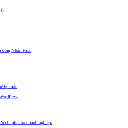
y.
p sang Nhân Hòa.
ế hệ mới.
 WordPress.
 ưu chi phí cho doanh nghiệp.