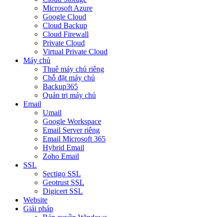
Microsoft Azure
Google Cloud
Cloud Backup
Cloud Firewall
Private Cloud
Virtual Private Cloud
Máy chủ
Thuê máy chủ riêng
Chỗ đặt máy chủ
Backup365
Quản trị máy chủ
Email
Umail
Google Workspace
Email Server riêng
Email Microsoft 365
Hybrid Email
Zoho Email
SSL
Sectigo SSL
Geotrust SSL
Digicert SSL
Website
Giải pháp