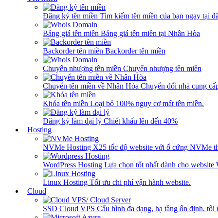
Đăng ký tên miền
Tìm kiếm tên miền của bạn ngay tại đâ
Bảng giá tên miền
Bảng giá tên miền tại Nhân Hòa
Backorder tên miền
Backorder tên miền
Chuyển nhượng tên miền
Chuyển nhượng tên miền
Chuyển tên miền về Nhân Hòa
Chuyển đổi nhà cung cấ
Khóa tên miền
Loại bỏ 100% nguy cơ mất tên miền.
Đăng ký làm đại lý
Chiết khấu lên đến 40%
Hosting
NVMe Hosting
X25 tốc độ website với ổ cứng NVMe th
WordPress Hosting
Lựa chọn tốt nhất dành cho website
Linux Hosting
Tối ưu chi phí vận hành website.
Cloud
SSD Cloud VPS
Cấu hình đa dạng, hạ tầng ổn định, tối