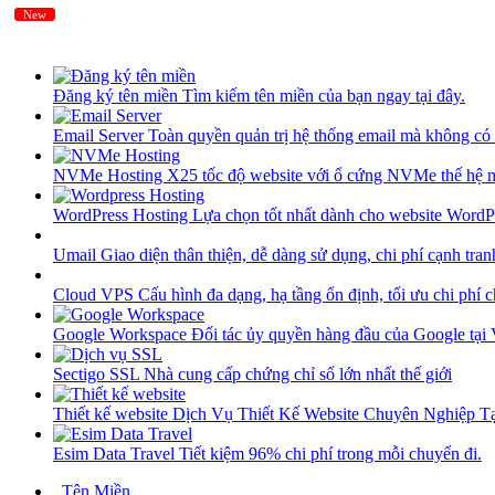
New
New
Đăng ký tên miền
Tìm kiếm tên miền của bạn ngay tại đây.
Email Server
Toàn quyền quản trị hệ thống email mà không có 
NVMe Hosting
X25 tốc độ website với ổ cứng NVMe thế hệ 
WordPress Hosting
Lựa chọn tốt nhất dành cho website WordP
Umail
Giao diện thân thiện, dễ dàng sử dụng, chi phí cạnh tran
Cloud VPS
Cấu hình đa dạng, hạ tầng ổn định, tối ưu chi phí 
Google Workspace
Đối tác ủy quyền hàng đầu của Google tại
Sectigo SSL
Nhà cung cấp chứng chỉ số lớn nhất thế giới
Thiết kế website
Dịch Vụ Thiết Kế Website Chuyên Nghiệp 
Esim Data Travel
Tiết kiệm 96% chi phí trong mỗi chuyến đi.
Tên Miền