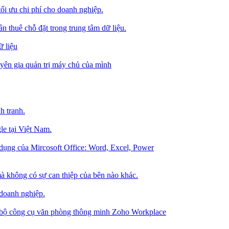
tối ưu chi phí cho doanh nghiệp.
 thuê chỗ đặt trong trung tâm dữ liệu.
 liệu
ên gia quản trị máy chủ của mình
h tranh.
le tại Việt Nam.
dụng của Mircosoft Office: Word, Excel, Power
à không có sự can thiệp của bên nào khác.
 doanh nghiệp.
g bộ công cụ văn phòng thông minh Zoho Workplace