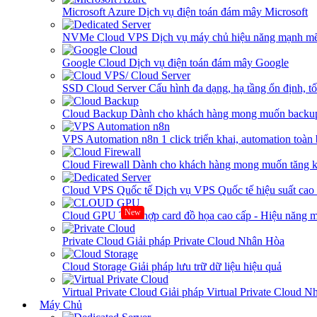
Microsoft Azure
Dịch vụ điện toán đám mây Microsoft
NVMe Cloud VPS
Dịch vụ máy chủ hiệu năng mạnh mẽ
Google Cloud
Dịch vụ điện toán đám mây Google
SSD Cloud Server
Cấu hình đa dạng, hạ tầng ổn định, t
Cloud Backup
Dành cho khách hàng mong muốn backup
VPS Automation n8n
1 click triển khai, automation toàn
Cloud Firewall
Dành cho khách hàng mong muốn tăng kh
Cloud VPS Quốc tế
Dịch vụ VPS Quốc tế hiệu suất ca
New
Cloud GPU
Tích hợp card đồ họa cao cấp - Hiệu năng
Private Cloud
Giải pháp Private Cloud Nhân Hòa
Cloud Storage
Giải pháp lưu trữ dữ liệu hiệu quả
Virtual Private Cloud
Giải pháp Virtual Private Cloud 
Máy Chủ