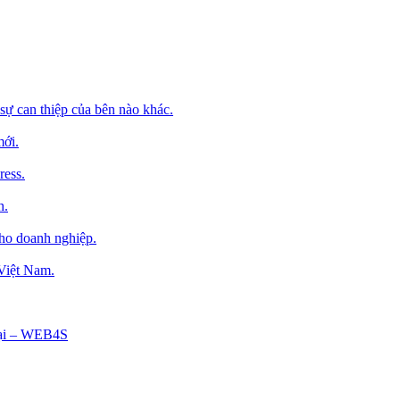
sự can thiệp của bên nào khác.
mới.
ress.
h.
cho doanh nghiệp.
 Việt Nam.
Tại – WEB4S