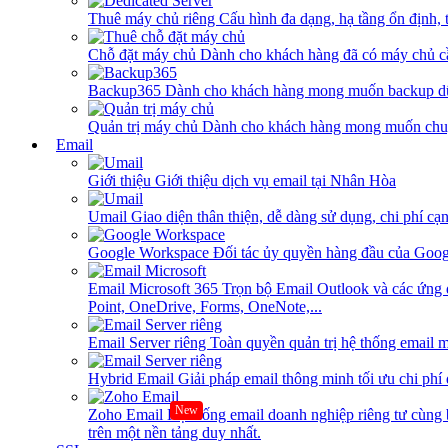
Thuê máy chủ riêng
Cấu hình đa dạng, hạ tầng ổn định, 
Chỗ đặt máy chủ
Dành cho khách hàng đã có máy chủ cần
Backup365
Dành cho khách hàng mong muốn backup dữ
Quản trị máy chủ
Dành cho khách hàng mong muốn chuy
Email
Giới thiệu
Giới thiệu dịch vụ email tại Nhân Hòa
Umail
Giao diện thân thiện, dễ dàng sử dụng, chi phí cạn
Google Workspace
Đối tác ủy quyền hàng đầu của Goog
Email Microsoft 365
Trọn bộ Email Outlook và các ứng 
Point, OneDrive, Forms, OneNote,...
Email Server riêng
Toàn quyền quản trị hệ thống email m
Hybrid Email
Giải pháp email thông minh tối ưu chi phí
New
Zoho Email
Hệ thống email doanh nghiệp riêng tư cùn
trên một nền tảng duy nhất.