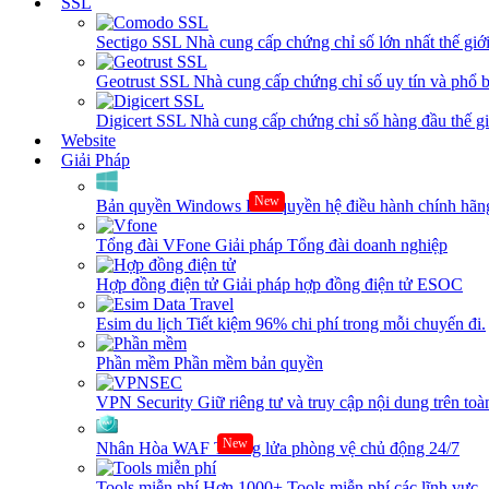
SSL
Sectigo SSL
Nhà cung cấp chứng chỉ số lớn nhất thế giớ
Geotrust SSL
Nhà cung cấp chứng chỉ số uy tín và phổ b
Digicert SSL
Nhà cung cấp chứng chỉ số hàng đầu thế giớ
Website
Giải Pháp
New
Bản quyền Windows
Bản quyền hệ điều hành chính hãng
Tổng đài VFone
Giải pháp Tổng đài doanh nghiệp
Hợp đồng điện tử
Giải pháp hợp đồng điện tử ESOC
Esim du lịch
Tiết kiệm 96% chi phí trong mỗi chuyến đi.
Phần mềm
Phần mềm bản quyền
VPN Security
Giữ riêng tư và truy cập nội dung trên toàn
New
Nhân Hòa WAF
Tường lửa phòng vệ chủ động 24/7
Tools miễn phí
Hơn 1000+ Tools miễn phí các lĩnh vực