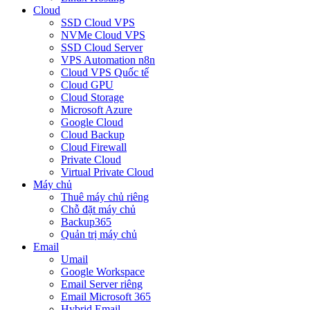
Cloud
SSD Cloud VPS
NVMe Cloud VPS
SSD Cloud Server
VPS Automation n8n
Cloud VPS Quốc tế
Cloud GPU
Cloud Storage
Microsoft Azure
Google Cloud
Cloud Backup
Cloud Firewall
Private Cloud
Virtual Private Cloud
Máy chủ
Thuê máy chủ riêng
Chỗ đặt máy chủ
Backup365
Quản trị máy chủ
Email
Umail
Google Workspace
Email Server riêng
Email Microsoft 365
Hybrid Email