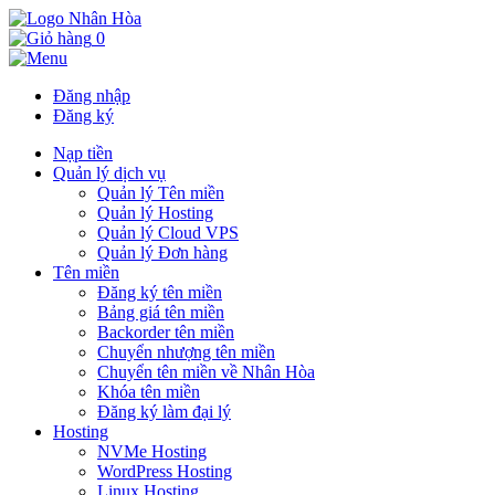
0
Đăng nhập
Đăng ký
Nạp tiền
Quản lý dịch vụ
Quản lý Tên miền
Quản lý Hosting
Quản lý Cloud VPS
Quản lý Đơn hàng
Tên miền
Đăng ký tên miền
Bảng giá tên miền
Backorder tên miền
Chuyển nhượng tên miền
Chuyển tên miền về Nhân Hòa
Khóa tên miền
Đăng ký làm đại lý
Hosting
NVMe Hosting
WordPress Hosting
Linux Hosting