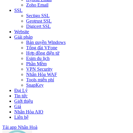
Zoho Email
SSL
Sectigo SSL
Geotrust SSL
Digicert SSL
Website
Giải pháp
Bản quyền Windows
Tổng đài VFone
Hợp đồng điện tử
Esim du lịch
Phần Mềm
VPN Security
Nhân Hòa WAF
Tools miễn phí
SnapKey
Đại Lý
Tin tức
Giới thiệu
Giá
Nhân Hòa AIO
Liên hệ
Tải app Nhân Hoà