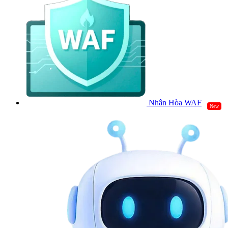
Nhân Hòa WAF
New