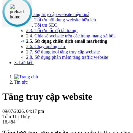
Nội dung chính
2. 8 cách tăng truy cập website hiệu quả
2.1. Tối ưu nội dung website hữu ích
2.2. Tối ưu SEO
2.3. Tối ưu tốc độ tải trang
2.4. Chia sẻ website trên các trang mạng xã hội.
2.5. Sử dụng chiến dịch email marketing
2.6. Chạy quảng cáo
2.7. Sử dụng tool tăng truy cập website
2.8. Sử dụng phần mềm tăng traffic website
3. Lời kết.
Tin tức
Tăng truy cập website
09/07/2026, 04:17 pm
Trần Thị Thúy
16,484
Tăng lượt truy cập website
tạo ra nhiều traffic và nâng