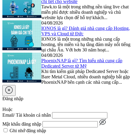
chi tiết cho website
Tawk.to là một trong những nền tảng live chat
miễn phí được nhiều doanh nghiệp và chủ
website lựa chọn để hỗ trợ khách...
04/08/2026
IONOS là gì? Đánh giá nhà cung cấp Hosting,
VPS và Cloud từ Đức
IONOS là một trong những nhà cung cấp
hosting, tên miền và hạ tầng đám mây nổi tiếng
tại châu Âu. Với hơn 30 năm hoạt...
04/08/2026
PhoenixNAP là gì? Tìm hiểu nhà cung cấp
Dedicated Server từ Mỹ
Khi tìm kiếm giải pháp Dedicated Server hoặc
Bare Metal Cloud, nhiều doanh nghiệp bắt gặp
PhoenixNAP bên cạnh các nhà cung cấp...
Đăng nhập
Hoặc
Email/ Tài khoản cá nhân
Mật khẩu đăng nhập
Ghi nhớ đăng nhập