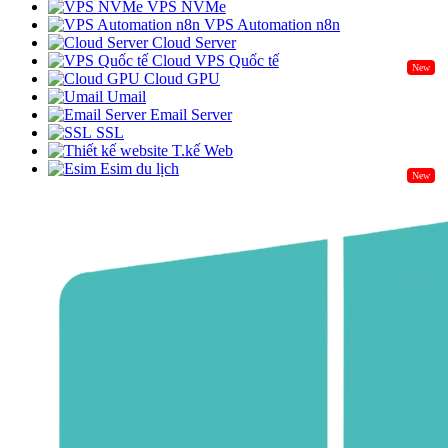
VPS NVMe
VPS Automation n8n
Cloud Server
Cloud VPS Quốc tế
New
Cloud GPU
Umail
Email Server
SSL
T.kế Web
Esim du lịch
New