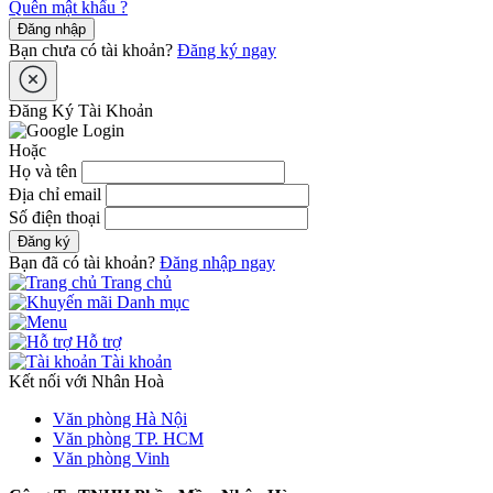
Quên mật khẩu ?
Đăng nhập
Bạn chưa có tài khoản?
Đăng ký ngay
Đăng Ký Tài Khoản
Hoặc
Họ và tên
Địa chỉ email
Số điện thoại
Đăng ký
Bạn đã có tài khoản?
Đăng nhập ngay
Trang chủ
Danh mục
Hỗ trợ
Tài khoản
Kết nối với Nhân Hoà
Văn phòng Hà Nội
Văn phòng TP. HCM
Văn phòng Vinh