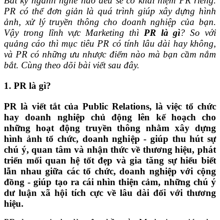
Bất kỳ ngành nghề nào đều sẽ có khái niệm PR riêng.
PR có thể đơn giản là quá trình giúp xây dựng hình
ảnh, xử lý truyền thông cho doanh nghiệp của bạn.
Vậy trong lĩnh vực Marketing thì
PR là gì
? So với
quảng cáo thì mục tiêu PR có tính lâu dài hay không,
và PR có những ưu nhược điểm nào mà bạn cầm nắm
bắt. Cùng theo dõi bài viết sau đây.
1. PR là gì?
PR là viết tắt của Public Relations,
là việc tổ chức
hay doanh nghiệp chủ động lên kế hoạch cho
những hoạt động truyền thông nhằm xây dựng
hình ảnh tổ chức, doanh nghiệp - giúp thu hút sự
chú ý, quan tâm và nhận thức về thương hiệu, phát
triển mối quan hệ tốt đẹp và gia tăng sự hiểu biết
lẫn nhau giữa các tổ chức, doanh nghiệp với cộng
đồng - giúp tạo ra cái nhìn thiện cảm, những chú ý
dư luận xã hội tích cực về lâu dài đối với thương
hiệu.