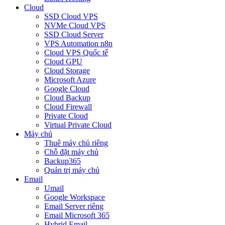
Cloud
SSD Cloud VPS
NVMe Cloud VPS
SSD Cloud Server
VPS Automation n8n
Cloud VPS Quốc tế
Cloud GPU
Cloud Storage
Microsoft Azure
Google Cloud
Cloud Backup
Cloud Firewall
Private Cloud
Virtual Private Cloud
Máy chủ
Thuê máy chủ riêng
Chỗ đặt máy chủ
Backup365
Quản trị máy chủ
Email
Umail
Google Workspace
Email Server riêng
Email Microsoft 365
Hybrid Email