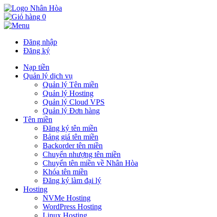
0
Đăng nhập
Đăng ký
Nạp tiền
Quản lý dịch vụ
Quản lý Tên miền
Quản lý Hosting
Quản lý Cloud VPS
Quản lý Đơn hàng
Tên miền
Đăng ký tên miền
Bảng giá tên miền
Backorder tên miền
Chuyển nhượng tên miền
Chuyển tên miền về Nhân Hòa
Khóa tên miền
Đăng ký làm đại lý
Hosting
NVMe Hosting
WordPress Hosting
Linux Hosting