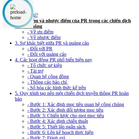
Nội dung chính
1. PR là gì?
2. Ưu điểm và nhược điểm của PR trong các chiến dịch
truyền thông
- Về ưu điểm
- Về nhược điểm
3. Sự khác biệt giữa PR và quảng cáo
- Đối với PR
- Đối với quảng cáo
4. Các hoạt động PR phổ biến hiện nay
- Tổ chức sự kiện
- Tài trợ
- Quan hệ cộng đồng
- Thông cáo báo chí
- Số hóa các hình thức kể trên
5. Quy trình tạo nên một chiến dịch truyền thông PR hoàn
hảo
- Bước 1: Xác định mục tiêu quan hệ công chúng
- Bước 2: Xác định đối tượng mục tiêu
- Bước 3: Chiến lược cho mọi mục tiêu
- Bước 4: Xác định chiến thuật
- Bước 5: Thiết lập ngân sách
- Bước 6: Lên kế hoạch thực hiện
- Bước 7: Đánh giá