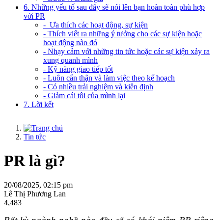
6. Những yếu tố sau đây sẽ nói lên bạn hoàn toàn phù hợp
với PR
- Ưa thích các hoạt động, sự kiện
- Thích viết ra những ý tưởng cho các sự kiện hoặc
hoạt động nào đó
- Nhạy cảm với những tin tức hoặc các sự kiện xảy ra
xung quanh mình
- Kỹ năng giao tiếp tốt
- Luôn cẩn thận và làm việc theo kế hoạch
- Có nhiều trải nghiệm và kiên định
- Giảm cái tôi của mình lại
7. Lời kết
Tin tức
PR là gì?
20/08/2025, 02:15 pm
Lê Thị Phương Lan
4,483