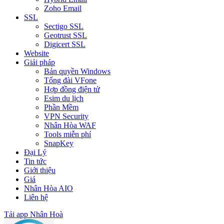
Zoho Email
SSL
Sectigo SSL
Geotrust SSL
Digicert SSL
Website
Giải pháp
Bản quyền Windows
Tổng đài VFone
Hợp đồng điện tử
Esim du lịch
Phần Mềm
VPN Security
Nhân Hòa WAF
Tools miễn phí
SnapKey
Đại Lý
Tin tức
Giới thiệu
Giá
Nhân Hòa AIO
Liên hệ
Tải app Nhân Hoà