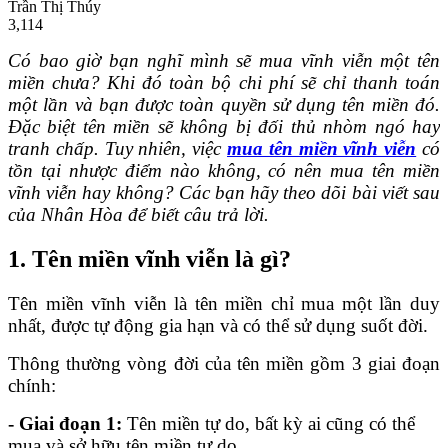
Trần Thị Thúy
3,114
Có bao giờ bạn nghĩ mình sẽ mua vĩnh viễn một tên
miền chưa? Khi đó toàn bộ chi phí sẽ chỉ thanh toán
một lần và bạn được toàn quyền sử dụng tên miền đó.
Đặc biệt tên miền sẽ không bị đối thủ nhòm ngó hay
tranh chấp. Tuy nhiên, việc
mua tên miền vĩnh viễn
có
tồn tại nhược điểm nào không, có nên mua tên miền
vĩnh viễn hay không? Các bạn hãy theo dõi bài viết sau
của Nhân Hòa để biết câu trả lời.
1. Tên miền vĩnh viễn là gì?
Tên miền vĩnh viễn là tên miền chỉ mua một lần duy
nhất, được tự động gia hạn và có thể sử dụng suốt đời.
Thông thường vòng đời của tên miền gồm 3 giai đoạn
chính:
- Giai đoạn 1:
Tên miền tự do, bất kỳ ai cũng có thể
mua và sở hữu tên miền tự do.