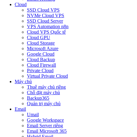
Cloud
SSD Cloud VPS
NVMe Cloud VPS
SSD Cloud Server
VPS Automation n8n
Cloud VPS Quốc tế
Cloud GPU
Cloud Storage
Microsoft Azure
Google Cloud
Cloud Backup
Cloud Firewall
Private Cloud
Virtual Private Cloud
Máy chủ
Thuê máy chủ riêng
Chỗ đặt máy chủ
Backup365
Quản trị máy chủ
Email
Umail
Google Workspace
Email Server riêng
Email Microsoft 365
Hybrid Email