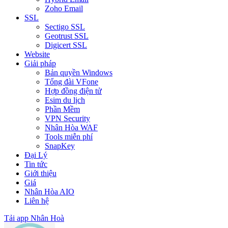
Zoho Email
SSL
Sectigo SSL
Geotrust SSL
Digicert SSL
Website
Giải pháp
Bản quyền Windows
Tổng đài VFone
Hợp đồng điện tử
Esim du lịch
Phần Mềm
VPN Security
Nhân Hòa WAF
Tools miễn phí
SnapKey
Đại Lý
Tin tức
Giới thiệu
Giá
Nhân Hòa AIO
Liên hệ
Tải app Nhân Hoà