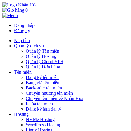
0
Đăng nhập
Đăng ký
Nạp tiền
Quản lý dịch vụ
Quản lý Tên miền
Quản lý Hosting
Quản lý Cloud VPS
Quản lý Đơn hàng
Tên miền
Đăng ký tên miền
Bảng giá tên miền
Backorder tên miền
Chuyển nhượng tên miền
Chuyển tên miền về Nhân Hòa
Khóa tên miền
Đăng ký làm đại lý
Hosting
NVMe Hosting
WordPress Hosting
Linux Hosting