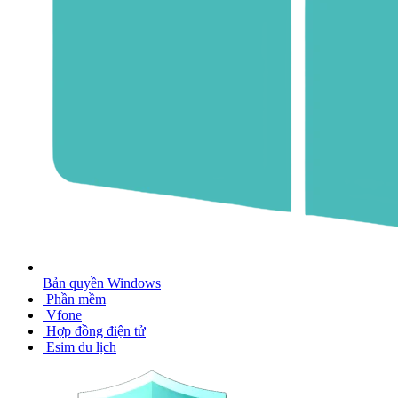
Bản quyền Windows
Phần mềm
Vfone
Hợp đồng điện tử
Esim du lịch