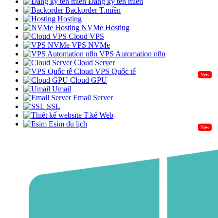
Đăng ký tên miền
Backorder T.miền
Hosting
NVMe Hosting
Cloud VPS
VPS NVMe
VPS Automation n8n
Cloud Server
Cloud VPS Quốc tế
New
Cloud GPU
Umail
Email Server
SSL
T.kế Web
Esim du lịch
New