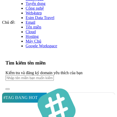
Tuyển dụng
Công nghệ
Web4step
Esim Data Travel
Chủ đề:
Email
Tên miền
Cloud
Hosting
Máy Chủ
Google Workspace
Tìm kiếm tên miền
Kiểm tra và đăng ký domain yêu thích của bạn
#TAG ĐANG HOT