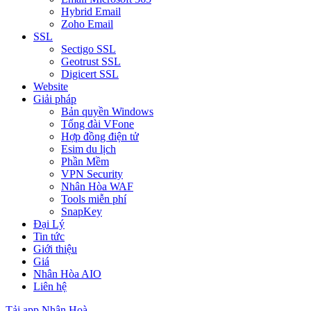
Hybrid Email
Zoho Email
SSL
Sectigo SSL
Geotrust SSL
Digicert SSL
Website
Giải pháp
Bản quyền Windows
Tổng đài VFone
Hợp đồng điện tử
Esim du lịch
Phần Mềm
VPN Security
Nhân Hòa WAF
Tools miễn phí
SnapKey
Đại Lý
Tin tức
Giới thiệu
Giá
Nhân Hòa AIO
Liên hệ
Tải app Nhân Hoà