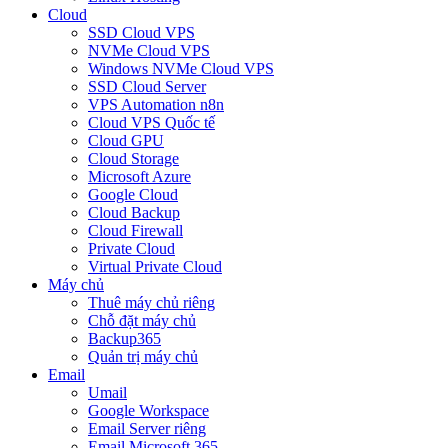
Cloud
SSD Cloud VPS
NVMe Cloud VPS
Windows NVMe Cloud VPS
SSD Cloud Server
VPS Automation n8n
Cloud VPS Quốc tế
Cloud GPU
Cloud Storage
Microsoft Azure
Google Cloud
Cloud Backup
Cloud Firewall
Private Cloud
Virtual Private Cloud
Máy chủ
Thuê máy chủ riêng
Chỗ đặt máy chủ
Backup365
Quản trị máy chủ
Email
Umail
Google Workspace
Email Server riêng
Email Microsoft 365