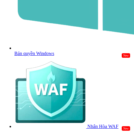
Bản quyền Windows
New
Nhân Hòa WAF
New