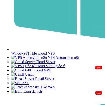
Windows NVMe Cloud VPS
VPS Automation n8n
Cloud Server
Cloud VPS Quốc tế
New
Cloud GPU
Umail
Email Server
SSL
T.kế Web
Esim du lịch
New