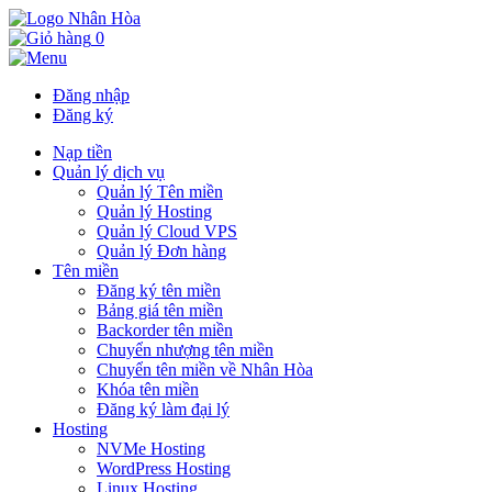
0
Đăng nhập
Đăng ký
Nạp tiền
Quản lý dịch vụ
Quản lý Tên miền
Quản lý Hosting
Quản lý Cloud VPS
Quản lý Đơn hàng
Tên miền
Đăng ký tên miền
Bảng giá tên miền
Backorder tên miền
Chuyển nhượng tên miền
Chuyển tên miền về Nhân Hòa
Khóa tên miền
Đăng ký làm đại lý
Hosting
NVMe Hosting
WordPress Hosting
Linux Hosting