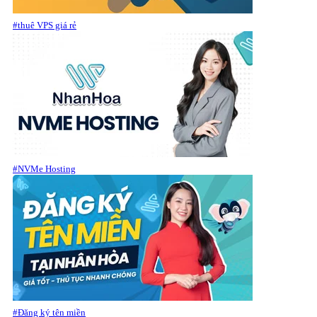
#thuê VPS giá rẻ
#NVMe Hosting
#Đăng ký tên miền