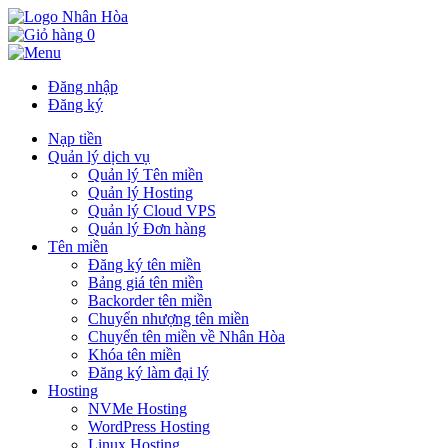
0
Đăng nhập
Đăng ký
Nạp tiền
Quản lý dịch vụ
Quản lý Tên miền
Quản lý Hosting
Quản lý Cloud VPS
Quản lý Đơn hàng
Tên miền
Đăng ký tên miền
Bảng giá tên miền
Backorder tên miền
Chuyển nhượng tên miền
Chuyển tên miền về Nhân Hòa
Khóa tên miền
Đăng ký làm đại lý
Hosting
NVMe Hosting
WordPress Hosting
Linux Hosting