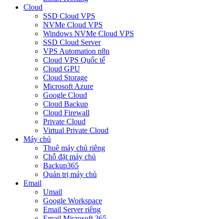
Cloud
SSD Cloud VPS
NVMe Cloud VPS
Windows NVMe Cloud VPS
SSD Cloud Server
VPS Automation n8n
Cloud VPS Quốc tế
Cloud GPU
Cloud Storage
Microsoft Azure
Google Cloud
Cloud Backup
Cloud Firewall
Private Cloud
Virtual Private Cloud
Máy chủ
Thuê máy chủ riêng
Chỗ đặt máy chủ
Backup365
Quản trị máy chủ
Email
Umail
Google Workspace
Email Server riêng
Email Microsoft 365