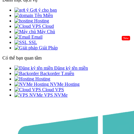
Gợi ý cho bạn
Tên Miền
Hosting
Cloud
Máy Chủ
Email
New
SSL
Giải Pháp
Có thể bạn quan tâm
Đăng ký tên miền
Backorder T.miền
Hosting
NVMe Hosting
Cloud VPS
VPS NVMe