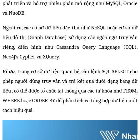
phát triển và hỗ trợ nhiều phần mở rộng như MySQL, Oracle 
và NuoDB. 
Ngoài ra, các cơ sở dữ liệu đặc thù như NoSQL hoặc cơ sở dữ 
liệu đồ thị (Graph Database) sử dụng các ngôn ngữ truy vấn 
riêng, điển hình như Cassandra Query Language (CQL), 
Neo4j’s Cypher và XQuery.
Ví dụ, 
trong cơ sở dữ liệu quan hệ, câu lệnh SQL SELECT cho 
phép người dùng truy vấn và trả kết quả dưới dạng bảng dữ 
liệu , có thể được tổ chức lại thông qua các từ khóa như FROM, 
WHERE hoặc ORDER BY để phân tích và tổng hợp dữ liệu một 
cách hiệu quả.