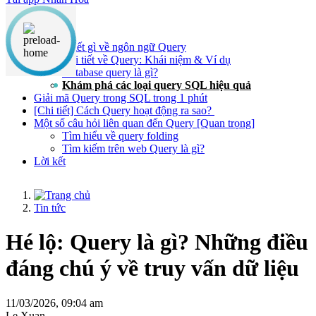
Nội dung chính
Bạn đã biết gì về ngôn ngữ Query
Chi tiết về Query: Khái niệm & Ví dụ
Database query là gì?
Khám phá các loại query SQL hiệu quả
Giải mã Query trong SQL trong 1 phút
[Chi tiết] Cách Query hoạt động ra sao?
Một số câu hỏi liên quan đến Query [Quan trọng]
Tìm hiểu về query folding
Tìm kiếm trên web Query là gì?
Lời kết
Tin tức
Hé lộ: Query là gì? Những điều
đáng chú ý về truy vấn dữ liệu
11/03/2026, 09:04 am
Le Xuan