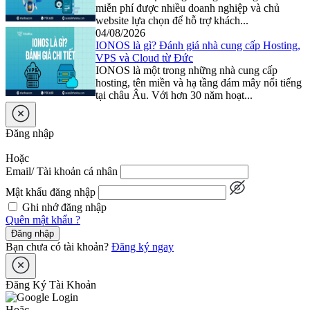
miễn phí được nhiều doanh nghiệp và chủ
website lựa chọn để hỗ trợ khách...
04/08/2026
IONOS là gì? Đánh giá nhà cung cấp Hosting,
VPS và Cloud từ Đức
IONOS là một trong những nhà cung cấp
hosting, tên miền và hạ tầng đám mây nổi tiếng
tại châu Âu. Với hơn 30 năm hoạt...
Đăng nhập
Hoặc
Email/ Tài khoản cá nhân
Mật khẩu đăng nhập
Ghi nhớ đăng nhập
Quên mật khẩu ?
Đăng nhập
Bạn chưa có tài khoản?
Đăng ký ngay
Đăng Ký Tài Khoản
Hoặc