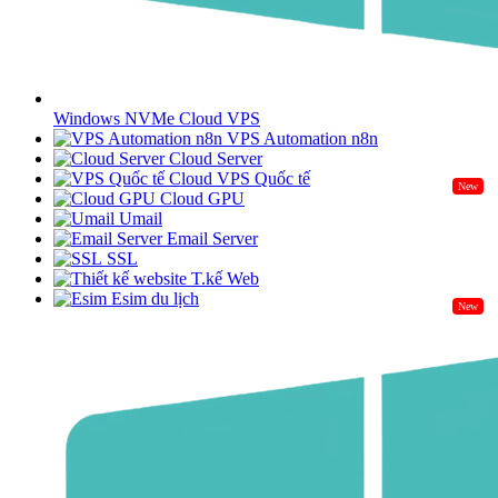
Windows NVMe Cloud VPS
VPS Automation n8n
Cloud Server
Cloud VPS Quốc tế
New
Cloud GPU
Umail
Email Server
SSL
T.kế Web
Esim du lịch
New