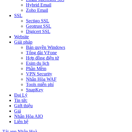
Hybrid Email
Zoho Email
SSL
Sectigo SSL
Geotrust SSL
Digicert SSL
Website
Giải pháp
Bản quyền Windows
Tổng đài VFone
Hợp đồng điện tử
Esim du lịch
Phần Mềm
VPN Security
Nhân Hòa WAF
Tools miễn phí
SnapKey
Đại Lý
Tin tức
Giới thiệu
Giá
Nhân Hòa AIO
Liên hệ
Tải app Nhân Hoà