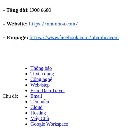
+
 Tổng đài:
 1900 6680
+ Website:
https://nhanhoa.com/
+ Fanpage:
https://www.facebook.com/nhanhoacom
Thông báo
Tuyển dụng
Công nghệ
Web4step
Esim Data Travel
Chủ đề:
Email
Tên miền
Cloud
Hosting
Máy Chủ
Google Workspace