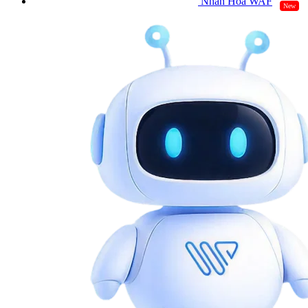
Nhân Hòa WAF
New