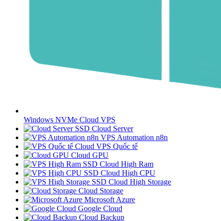
Windows NVMe Cloud VPS
SSD Cloud Server
VPS Automation n8n
Cloud VPS Quốc tế
Cloud GPU
SSD Cloud High Ram
SSD Cloud High CPU
SSD Cloud High Storage
Cloud Storage
Microsoft Azure
Google Cloud
Cloud Backup