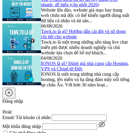
nhanh, dễ hiểu (cập nhật 2026)
Website lừa đảo, website giả mạo hay trang
web chứa mã độc có thể khiến người dùng mất
dữ liệu cá nhân và tài sản...
06/08/2026
Tawk.to là gì? Hướng dẫn cài đặt và sử dụng
chi tiết cho website
Tawk.to là một trong những nền tảng live chat
miễn phí được nhiều doanh nghiệp và chủ
website lựa chọn để hỗ trợ khách...
04/08/2026
IONOS là gì? Đánh giá nhà cung cấp Hosting,
VPS và Cloud từ Đức
IONOS là một trong những nhà cung cấp
hosting, tên miền và hạ tầng đám mây nổi tiếng
tại châu Âu. Với hơn 30 năm hoạt...
Đăng nhập
Hoặc
Email/ Tài khoản cá nhân
Mật khẩu đăng nhập
Ghi nhớ đăng nhập