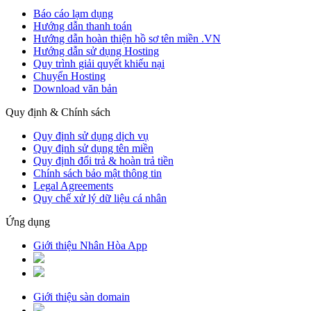
Báo cáo lạm dụng
Hướng dẫn thanh toán
Hướng dẫn hoàn thiện hồ sơ tên miền .VN
Hướng dẫn sử dụng Hosting
Quy trình giải quyết khiếu nại
Chuyển Hosting
Download văn bản
Quy định & Chính sách
Quy định sử dụng dịch vụ
Quy định sử dụng tên miền
Quy định đổi trả & hoàn trả tiền
Chính sách bảo mật thông tin
Legal Agreements
Quy chế xử lý dữ liệu cá nhân
Ứng dụng
Giới thiệu Nhân Hòa App
Giới thiệu sàn domain