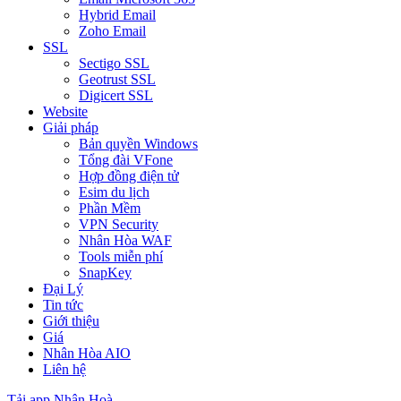
Hybrid Email
Zoho Email
SSL
Sectigo SSL
Geotrust SSL
Digicert SSL
Website
Giải pháp
Bản quyền Windows
Tổng đài VFone
Hợp đồng điện tử
Esim du lịch
Phần Mềm
VPN Security
Nhân Hòa WAF
Tools miễn phí
SnapKey
Đại Lý
Tin tức
Giới thiệu
Giá
Nhân Hòa AIO
Liên hệ
Tải app Nhân Hoà