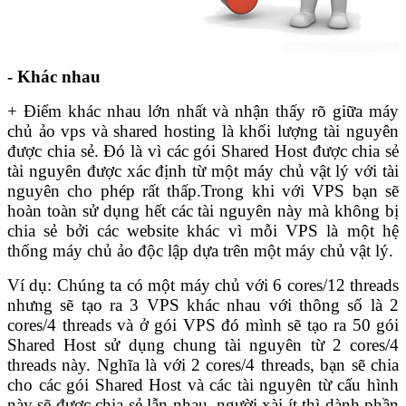
- Khác nhau
+ Điểm khác nhau lớn nhất và nhận thấy rõ giữa máy
chủ ảo vps và shared hosting là khối lượng tài nguyên
được chia sẻ. Đó là vì các gói Shared Host được chia sẻ
tài nguyên được xác định từ một máy chủ vật lý với tài
nguyên cho phép rất thấp.Trong khi với VPS bạn sẽ
hoàn toàn sử dụng hết các tài nguyên này mà không bị
chia sẻ bởi các website khác vì mỗi VPS là một hệ
thống máy chủ ảo độc lập dựa trên một máy chủ vật lý.
Ví dụ: Chúng ta có một máy chủ với 6 cores/12 threads
nhưng sẽ tạo ra 3 VPS khác nhau với thông số là 2
cores/4 threads và ở gói VPS đó mình sẽ tạo ra 50 gói
Shared Host sử dụng chung tài nguyên từ 2 cores/4
threads này. Nghĩa là với 2 cores/4 threads, bạn sẽ chia
cho các gói Shared Host và các tài nguyên từ cấu hình
này sẽ được chia sẻ lẫn nhau, người xài ít thì dành phần