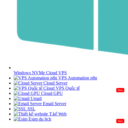
Windows NVMe Cloud VPS
VPS Automation n8n
Cloud Server
Cloud VPS Quốc tế
New
Cloud GPU
Umail
Email Server
SSL
T.kế Web
Esim du lịch
New