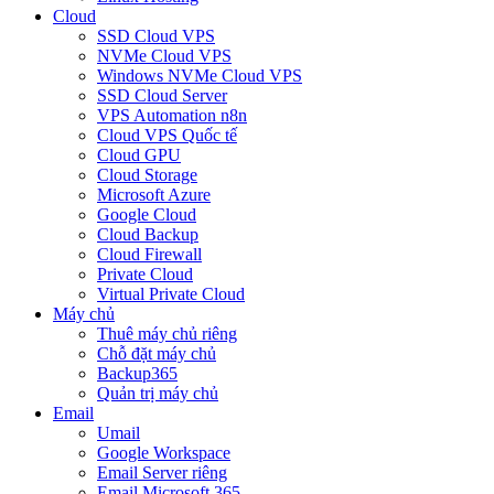
Cloud
SSD Cloud VPS
NVMe Cloud VPS
Windows NVMe Cloud VPS
SSD Cloud Server
VPS Automation n8n
Cloud VPS Quốc tế
Cloud GPU
Cloud Storage
Microsoft Azure
Google Cloud
Cloud Backup
Cloud Firewall
Private Cloud
Virtual Private Cloud
Máy chủ
Thuê máy chủ riêng
Chỗ đặt máy chủ
Backup365
Quản trị máy chủ
Email
Umail
Google Workspace
Email Server riêng
Email Microsoft 365