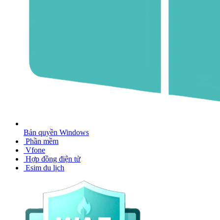
Bản quyền Windows
Phần mềm
Vfone
Hợp đồng điện tử
Esim du lịch