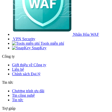
Nhân Hòa WAF
VPN Security
Tools miễn phí
SnapKey
Công ty
Giới thiệu về Công ty
Liên hệ
Chính sách Đại lý
Tin tức
Chương trình ưu đãi
Tin công nghệ
Tin tức
Trợ giúp