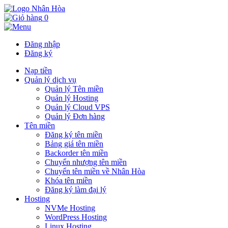
0
Đăng nhập
Đăng ký
Nạp tiền
Quản lý dịch vụ
Quản lý Tên miền
Quản lý Hosting
Quản lý Cloud VPS
Quản lý Đơn hàng
Tên miền
Đăng ký tên miền
Bảng giá tên miền
Backorder tên miền
Chuyển nhượng tên miền
Chuyển tên miền về Nhân Hòa
Khóa tên miền
Đăng ký làm đại lý
Hosting
NVMe Hosting
WordPress Hosting
Linux Hosting