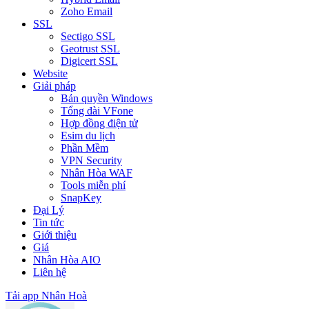
Zoho Email
SSL
Sectigo SSL
Geotrust SSL
Digicert SSL
Website
Giải pháp
Bản quyền Windows
Tổng đài VFone
Hợp đồng điện tử
Esim du lịch
Phần Mềm
VPN Security
Nhân Hòa WAF
Tools miễn phí
SnapKey
Đại Lý
Tin tức
Giới thiệu
Giá
Nhân Hòa AIO
Liên hệ
Tải app Nhân Hoà