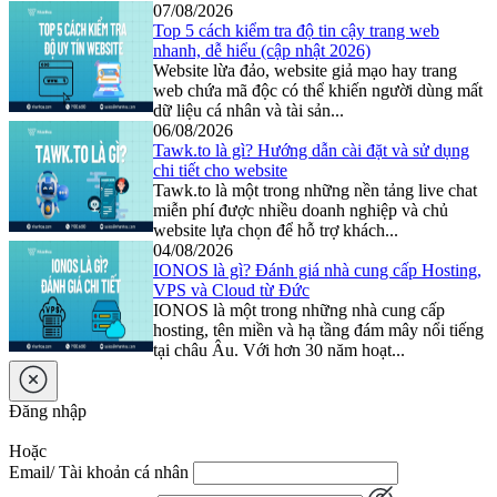
07/08/2026
Top 5 cách kiểm tra độ tin cậy trang web
nhanh, dễ hiểu (cập nhật 2026)
Website lừa đảo, website giả mạo hay trang
web chứa mã độc có thể khiến người dùng mất
dữ liệu cá nhân và tài sản...
06/08/2026
Tawk.to là gì? Hướng dẫn cài đặt và sử dụng
chi tiết cho website
Tawk.to là một trong những nền tảng live chat
miễn phí được nhiều doanh nghiệp và chủ
website lựa chọn để hỗ trợ khách...
04/08/2026
IONOS là gì? Đánh giá nhà cung cấp Hosting,
VPS và Cloud từ Đức
IONOS là một trong những nhà cung cấp
hosting, tên miền và hạ tầng đám mây nổi tiếng
tại châu Âu. Với hơn 30 năm hoạt...
Đăng nhập
Hoặc
Email/ Tài khoản cá nhân