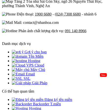
Tầng 2 Tòa nhà Sài Gòn Sky, ngõ 26 Nguyễn Thái Học,
phường Thành Vinh, Nghệ An
Điện thoại:
1900 6680
-
(024) 7308 6680
- nhánh 6
Mail: contact@nhanhoa.com
Phản ánh chất lượng dịch vụ:
091 140 8966
Danh mục dịch vụ
Gợi ý cho bạn
Tên Miền
Hosting
Cloud
Máy Chủ
Email
New
SSL
Giải Pháp
Có thể bạn quan tâm
Đăng ký tên miền
Backorder T.miền
Hosting