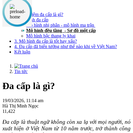
Nội dung chính
1. Khái niệm đa cấp là gì?
2. Mô hình đa cấp
Mô hình nhị phân - mô hình ma trận
Mô hình đều tầng - Sơ đồ một cấp
Mô hình bậc thang ly khai
3. Mô hình đa cấp là tốt hay xấu?
4. Đa cấp đã biến tướng như thế nào khi về Việt Nam?
Kết luận
Tin tức
Đa cấp là gì?
19/03/2026, 11:14 am
Hà Thị Minh Ngọc
11,422
Đa cấp là thuật ngữ không còn xa lạ với mọi người, nó
xuất hiện ở Việt Nam từ 10 năm trước, trở thành công