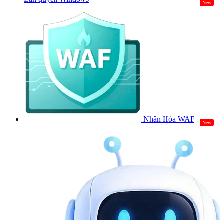
New
Nhân Hòa WAF
New