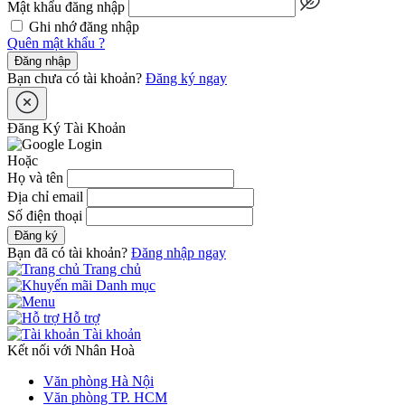
Mật khẩu đăng nhập
Ghi nhớ đăng nhập
Quên mật khẩu ?
Đăng nhập
Bạn chưa có tài khoản?
Đăng ký ngay
Đăng Ký Tài Khoản
Hoặc
Họ và tên
Địa chỉ email
Số điện thoại
Đăng ký
Bạn đã có tài khoản?
Đăng nhập ngay
Trang chủ
Danh mục
Hỗ trợ
Tài khoản
Kết nối với Nhân Hoà
Văn phòng Hà Nội
Văn phòng TP. HCM