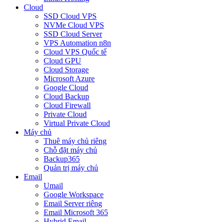
Cloud
SSD Cloud VPS
NVMe Cloud VPS
SSD Cloud Server
VPS Automation n8n
Cloud VPS Quốc tế
Cloud GPU
Cloud Storage
Microsoft Azure
Google Cloud
Cloud Backup
Cloud Firewall
Private Cloud
Virtual Private Cloud
Máy chủ
Thuê máy chủ riêng
Chỗ đặt máy chủ
Backup365
Quản trị máy chủ
Email
Umail
Google Workspace
Email Server riêng
Email Microsoft 365
Hybrid Email