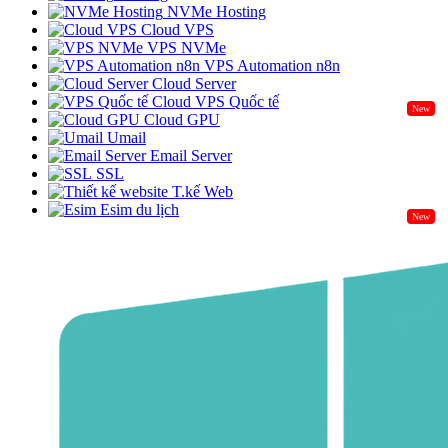
NVMe Hosting
Cloud VPS
VPS NVMe
VPS Automation n8n
Cloud Server
Cloud VPS Quốc tế
New
Cloud GPU
Umail
Email Server
SSL
T.kế Web
Esim du lịch
New