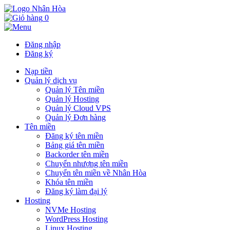
0
Đăng nhập
Đăng ký
Nạp tiền
Quản lý dịch vụ
Quản lý Tên miền
Quản lý Hosting
Quản lý Cloud VPS
Quản lý Đơn hàng
Tên miền
Đăng ký tên miền
Bảng giá tên miền
Backorder tên miền
Chuyển nhượng tên miền
Chuyển tên miền về Nhân Hòa
Khóa tên miền
Đăng ký làm đại lý
Hosting
NVMe Hosting
WordPress Hosting
Linux Hosting