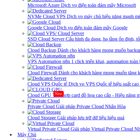
Microsoft Azure
Dịch vụ điện toán đám mây Microsoft
NVMe Cloud VPS
Dịch vụ máy chủ hiệu năng mạnh mẽ
Google Cloud
Dịch vụ điện toán đám mây Google
SSD Cloud Server
Cấu hình đa dạng, hạ tầng ổn định, t
Cloud Backup
Dành cho khách hàng mong muốn backup
VPS Automation n8n
1 click triển khai, automation toàn
Cloud Firewall
Dành cho khách hàng mong muốn tăng kh
Cloud VPS Quốc tế
Dịch vụ VPS Quốc tế hiệu suất ca
New
Cloud GPU
Tích hợp card đồ họa cao cấp - Hiệu năng
Private Cloud
Giải pháp Private Cloud Nhân Hòa
Cloud Storage
Giải pháp lưu trữ dữ liệu hiệu quả
Virtual Private Cloud
Giải pháp Virtual Private Cloud 
Máy Chủ