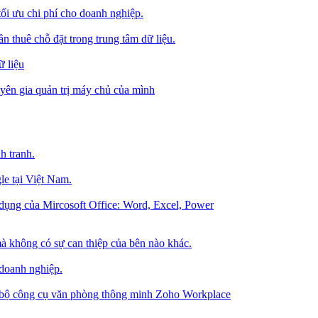
tối ưu chi phí cho doanh nghiệp.
 thuê chỗ đặt trong trung tâm dữ liệu.
 liệu
ên gia quản trị máy chủ của mình
h tranh.
le tại Việt Nam.
dụng của Mircosoft Office: Word, Excel, Power
à không có sự can thiệp của bên nào khác.
 doanh nghiệp.
g bộ công cụ văn phòng thông minh Zoho Workplace