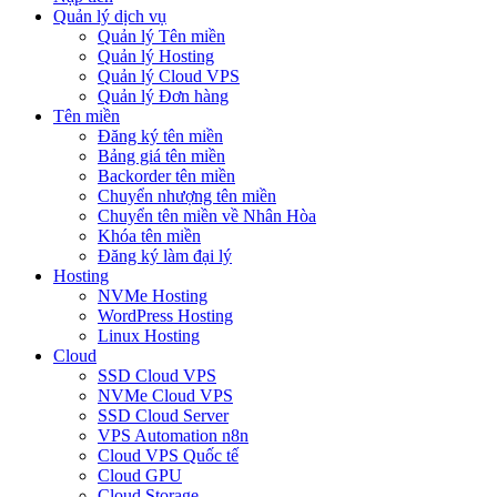
Quản lý dịch vụ
Quản lý Tên miền
Quản lý Hosting
Quản lý Cloud VPS
Quản lý Đơn hàng
Tên miền
Đăng ký tên miền
Bảng giá tên miền
Backorder tên miền
Chuyển nhượng tên miền
Chuyển tên miền về Nhân Hòa
Khóa tên miền
Đăng ký làm đại lý
Hosting
NVMe Hosting
WordPress Hosting
Linux Hosting
Cloud
SSD Cloud VPS
NVMe Cloud VPS
SSD Cloud Server
VPS Automation n8n
Cloud VPS Quốc tế
Cloud GPU
Cloud Storage