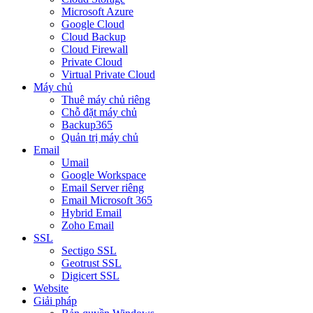
Microsoft Azure
Google Cloud
Cloud Backup
Cloud Firewall
Private Cloud
Virtual Private Cloud
Máy chủ
Thuê máy chủ riêng
Chỗ đặt máy chủ
Backup365
Quản trị máy chủ
Email
Umail
Google Workspace
Email Server riêng
Email Microsoft 365
Hybrid Email
Zoho Email
SSL
Sectigo SSL
Geotrust SSL
Digicert SSL
Website
Giải pháp