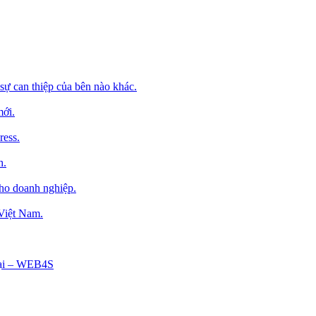
sự can thiệp của bên nào khác.
mới.
ress.
h.
cho doanh nghiệp.
 Việt Nam.
Tại – WEB4S