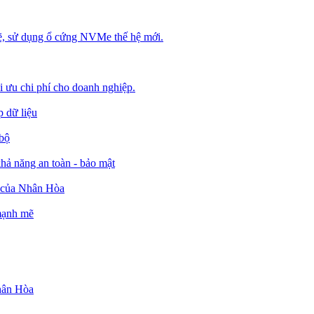
, sử dụng ổ cứng NVMe thế hệ mới.
ối ưu chi phí cho doanh nghiệp.
 dữ liệu
 bộ
ả năng an toàn - bảo mật
o của Nhân Hòa
 mạnh mẽ
Nhân Hòa