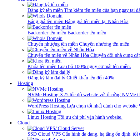
Đăng ký tên miền
Tìm kiếm tên miền của bạn ngay tại đâ
Bảng giá tên miền
Bảng giá tên miền tại Nhân Hòa
Backorder tên miền
Backorder tên miền
Chuyển nhượng tên miền
Chuyển nhượng tên miền
Chuyển tên miền về Nhân Hòa
Chuyển đổi nhà cung cấ
Khóa tên miền
Loại bỏ 100% nguy cơ mất tên miền.
Đăng ký làm đại lý
Chiết khấu lên đến 40%
Hosting
NVMe Hosting
X25 tốc độ website với ổ cứng NVMe th
WordPress Hosting
Lựa chọn tốt nhất dành cho website
Linux Hosting
Tối ưu chi phí vận hành website.
Cloud
SSD Cloud VPS
Cấu hình đa dạng, hạ tầng ổn định, tối