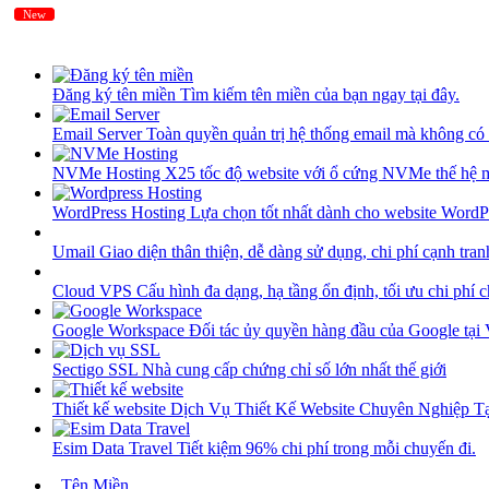
New
New
Đăng ký tên miền
Tìm kiếm tên miền của bạn ngay tại đây.
Email Server
Toàn quyền quản trị hệ thống email mà không có 
NVMe Hosting
X25 tốc độ website với ổ cứng NVMe thế hệ 
WordPress Hosting
Lựa chọn tốt nhất dành cho website WordP
Umail
Giao diện thân thiện, dễ dàng sử dụng, chi phí cạnh tran
Cloud VPS
Cấu hình đa dạng, hạ tầng ổn định, tối ưu chi phí 
Google Workspace
Đối tác ủy quyền hàng đầu của Google tại
Sectigo SSL
Nhà cung cấp chứng chỉ số lớn nhất thế giới
Thiết kế website
Dịch Vụ Thiết Kế Website Chuyên Nghiệp 
Esim Data Travel
Tiết kiệm 96% chi phí trong mỗi chuyến đi.
Tên Miền