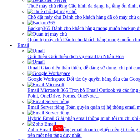
Thuê máy chủ riêng
Cấu hình đa dạng, hạ tầng ổn định, 
Chỗ đặt máy chủ
Dành cho khách hàng đã có máy chủ cần
Backup365
Dành cho khách hàng mong muốn backup dữ
Quản trị máy chủ
Dành cho khách hàng mong muốn chuy
Email
Giới thiệu
Giới thiệu dịch vụ email tại Nhân Hòa
Umail
Giao diện thân thiện, dễ dàng sử dụng, chi phí cạn
Google Workspace
Đối tác ủy quyền hàng đầu của Goog
Email Microsoft 365
Trọn bộ Email Outlook và các ứng 
Point, OneDrive, Forms, OneNote,...
Email Server riêng
Toàn quyền quản trị hệ thống email m
Hybrid Email
Giải pháp email thông minh tối ưu chi phí
New
Zoho Email
Hệ thống email doanh nghiệp riêng tư cùn
trên một nền tảng duy nhất.