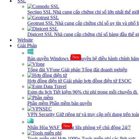
SSL
Sectigo SSL
Nhà cung cấp chứng chỉ số lớn nhất thế giớ
Geotrust SSL
Nhà cung cấp chứng chỉ số uy tín và phổ b
Digicert SSL
Nhà cung cấp chứng chỉ số hàng đầu thế giớ
Website
Giải Pháp
New
Bản quyền Windows
Bản quyền hệ điều hành chính hãng
Tổng đài VFone
Giải pháp Tổng đài doanh nghiệp
Hợp đồng điện tử
Giải pháp hợp đồng điện tử ESOC
Esim du lịch
Tiết kiệm 96% chi phí trong mỗi chuyến đi.
Phần mềm
Phần mềm bản quyền
VPN Security
Giữ riêng tư và truy cập nội dung trên toàn
New
Nhân Hòa WAF
Tường lửa phòng vệ chủ động 24/7
Tools miễn phí
Hơn 1000+ Tools miễn phí các lĩnh vực