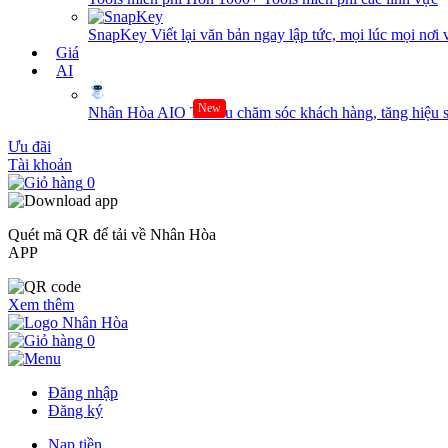
SnapKey
Viết lại văn bản ngay lập tức, mọi lúc mọi nơi 
Giá
AI
New
Nhân Hòa AIO
Tối ưu chăm sóc khách hàng, tăng hiệu s
Ưu đãi
Tài khoản
0
Quét mã QR để tải về Nhân Hòa
APP
Xem thêm
0
Đăng nhập
Đăng ký
Nạp tiền