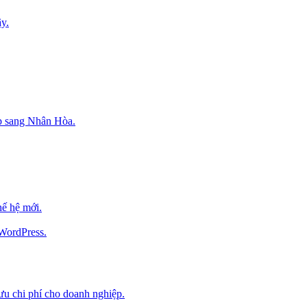
y.
p sang Nhân Hòa.
ế hệ mới.
 WordPress.
 ưu chi phí cho doanh nghiệp.