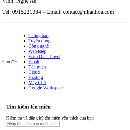
Vinh, Nghệ An
Tel: 0915221384 – Email: contact@nhanhoa.com
Thông báo
Tuyển dụng
Công nghệ
Web4step
Esim Data Travel
Chủ đề:
Email
Tên miền
Cloud
Hosting
Máy Chủ
Google Workspace
Tìm kiếm tên miền
Kiểm tra và đăng ký tên miền yêu thích của bạn