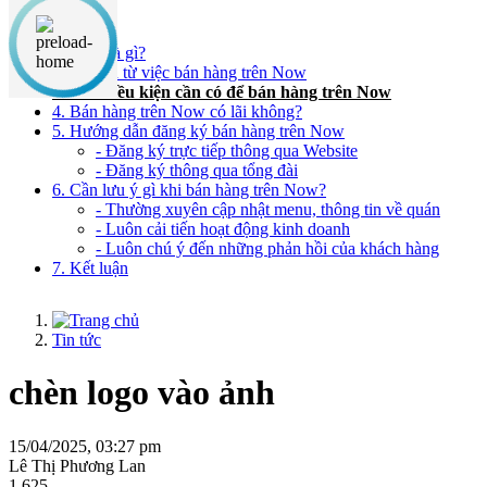
Nội dung chính
1. Now là gì?
2. Lợi ích từ việc bán hàng trên Now
3. Các điều kiện cần có để bán hàng trên Now
4. Bán hàng trên Now có lãi không?
5. Hướng dẫn đăng ký bán hàng trên Now
- Đăng ký trực tiếp thông qua Website
- Đăng ký thông qua tổng đài
6. Cần lưu ý gì khi bán hàng trên Now?
- Thường xuyên cập nhật menu, thông tin về quán
- Luôn cải tiến hoạt động kinh doanh
- Luôn chú ý đến những phản hồi của khách hàng
7. Kết luận
Tin tức
chèn logo vào ảnh
15/04/2025, 03:27 pm
Lê Thị Phương Lan
1,625