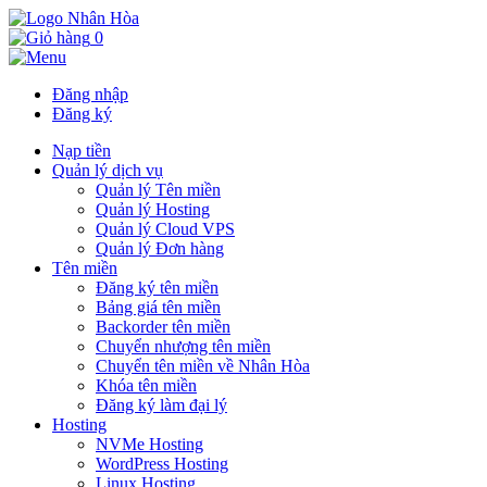
0
Đăng nhập
Đăng ký
Nạp tiền
Quản lý dịch vụ
Quản lý Tên miền
Quản lý Hosting
Quản lý Cloud VPS
Quản lý Đơn hàng
Tên miền
Đăng ký tên miền
Bảng giá tên miền
Backorder tên miền
Chuyển nhượng tên miền
Chuyển tên miền về Nhân Hòa
Khóa tên miền
Đăng ký làm đại lý
Hosting
NVMe Hosting
WordPress Hosting
Linux Hosting