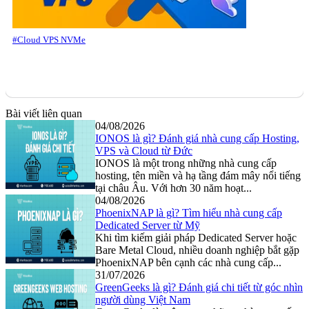
#Cloud VPS NVMe
Bài viết liên quan
04/08/2026
IONOS là gì? Đánh giá nhà cung cấp Hosting,
VPS và Cloud từ Đức
IONOS là một trong những nhà cung cấp
hosting, tên miền và hạ tầng đám mây nổi tiếng
tại châu Âu. Với hơn 30 năm hoạt...
04/08/2026
PhoenixNAP là gì? Tìm hiểu nhà cung cấp
Dedicated Server từ Mỹ
Khi tìm kiếm giải pháp Dedicated Server hoặc
Bare Metal Cloud, nhiều doanh nghiệp bắt gặp
PhoenixNAP bên cạnh các nhà cung cấp...
31/07/2026
GreenGeeks là gì? Đánh giá chi tiết từ góc nhìn
người dùng Việt Nam