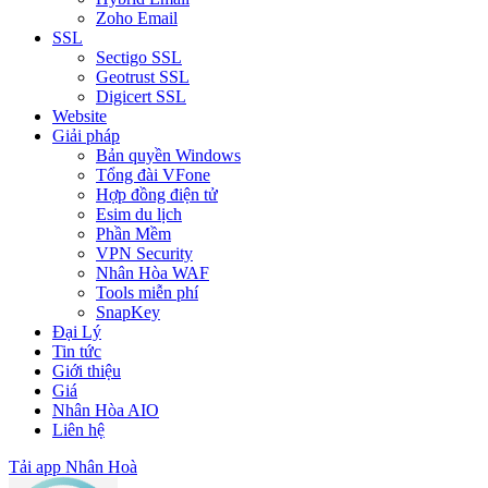
Zoho Email
SSL
Sectigo SSL
Geotrust SSL
Digicert SSL
Website
Giải pháp
Bản quyền Windows
Tổng đài VFone
Hợp đồng điện tử
Esim du lịch
Phần Mềm
VPN Security
Nhân Hòa WAF
Tools miễn phí
SnapKey
Đại Lý
Tin tức
Giới thiệu
Giá
Nhân Hòa AIO
Liên hệ
Tải app Nhân Hoà