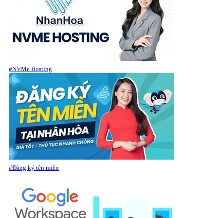
#NVMe Hosting
#Đăng ký tên miền