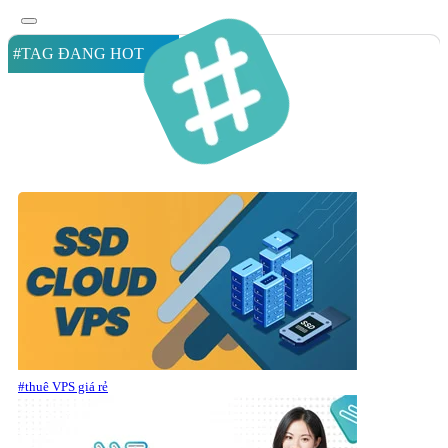
#TAG ĐANG HOT
#thuê VPS giá rẻ