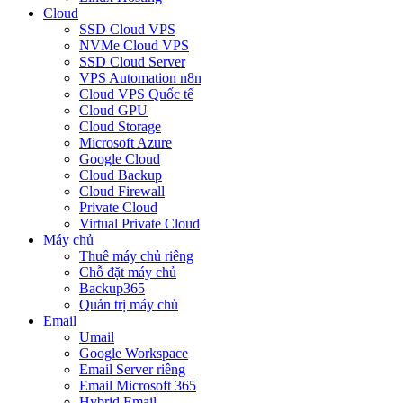
Cloud
SSD Cloud VPS
NVMe Cloud VPS
SSD Cloud Server
VPS Automation n8n
Cloud VPS Quốc tế
Cloud GPU
Cloud Storage
Microsoft Azure
Google Cloud
Cloud Backup
Cloud Firewall
Private Cloud
Virtual Private Cloud
Máy chủ
Thuê máy chủ riêng
Chỗ đặt máy chủ
Backup365
Quản trị máy chủ
Email
Umail
Google Workspace
Email Server riêng
Email Microsoft 365
Hybrid Email