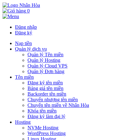
0
Đăng nhập
Đăng ký
Nạp tiền
Quản lý dịch vụ
Quản lý Tên miền
Quản lý Hosting
Quản lý Cloud VPS
Quản lý Đơn hàng
Tên miền
Đăng ký tên miền
Bảng giá tên miền
Backorder tên miền
Chuyển nhượng tên miền
Chuyển tên miền về Nhân Hòa
Khóa tên miền
Đăng ký làm đại lý
Hosting
NVMe Hosting
WordPress Hosting
Linux Hosting