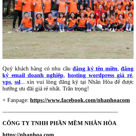
Quý khách hàng có nhu cầu
đăng ký tên miền
,
đăng
ký email doanh nghiệp
,
hosting wordpress giá rẻ
,
vps
,
ssl
... xin vui lòng đăng ký tại Nhân Hòa để được
hưởng ưu đãi giá rẻ nhất. Trân trọng!
+ Fanpage:
https://www.facebook.com/nhanhoacom
————————————————————
CÔNG TY TNHH PHẦN MỀM NHÂN HÒA
https://nhanhoa.com