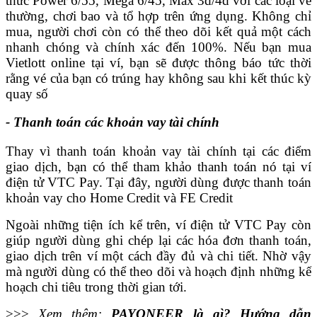
thức Power 6/55, Mega 6/45, Max 3d/4d với các loại vé
thường, chơi bao và tổ hợp trên ứng dụng. Không chỉ
mua, người chơi còn có thể theo dõi kết quả một cách
nhanh chóng và chính xác đến 100%. Nếu bạn mua
Vietlott online tại ví, bạn sẽ được thông báo tức thời
rằng vé của bạn có trúng hay không sau khi kết thúc kỳ
quay số
- Thanh toán các khoản vay tài chính
Thay vì thanh toán khoản vay tài chính tại các điểm
giao dịch, bạn có thể tham khảo thanh toán nó tại ví
điện tử VTC Pay. Tại đây, người dùng được thanh toán
khoản vay cho Home Credit và FE Credit
Ngoài những tiện ích kể trên, ví điện tử VTC Pay còn
giúp người dùng ghi chép lại các hóa đơn thanh toán,
giao dịch trên ví một cách đầy đủ và chi tiết. Nhờ vậy
mà người dùng có thể theo dõi và hoạch định những kế
hoạch chi tiêu trong thời gian tới.
>>>
Xem thêm:
PAYONEER là gì? Hướng dẫn