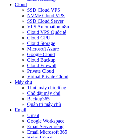
Cloud
SSD Cloud VPS
NVMe Cloud VPS
SSD Cloud Server
VPS Automation n8n
Cloud VPS Quốc tế
Cloud GPU
Cloud Storage
Microsoft Azure
Google Cloud
Cloud Backup
Cloud Firewall
Private Cloud
Virtual Private Cloud
Máy chủ
Thuê máy chủ riêng
Chỗ đặt máy chủ
Backup365
Quản trị máy chủ
Email
Umail
Google Workspace
Email Server riêng
Email Microsoft 365
Hybrid Email