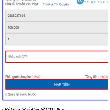
- Rút tiền từ ví điện tử VTC Pay