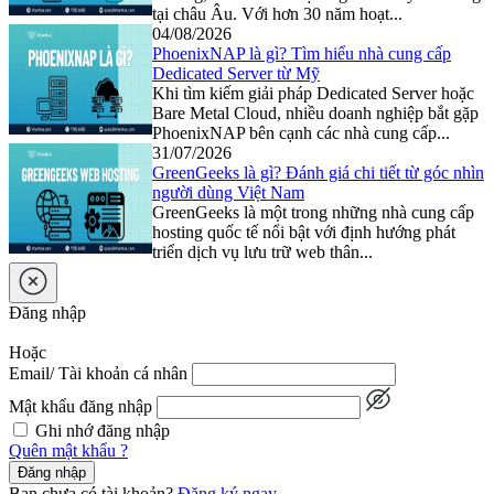
tại châu Âu. Với hơn 30 năm hoạt...
04/08/2026
PhoenixNAP là gì? Tìm hiểu nhà cung cấp
Dedicated Server từ Mỹ
Khi tìm kiếm giải pháp Dedicated Server hoặc
Bare Metal Cloud, nhiều doanh nghiệp bắt gặp
PhoenixNAP bên cạnh các nhà cung cấp...
31/07/2026
GreenGeeks là gì? Đánh giá chi tiết từ góc nhìn
người dùng Việt Nam
GreenGeeks là một trong những nhà cung cấp
hosting quốc tế nổi bật với định hướng phát
triển dịch vụ lưu trữ web thân...
Đăng nhập
Hoặc
Email/ Tài khoản cá nhân
Mật khẩu đăng nhập
Ghi nhớ đăng nhập
Quên mật khẩu ?
Đăng nhập
Bạn chưa có tài khoản?
Đăng ký ngay