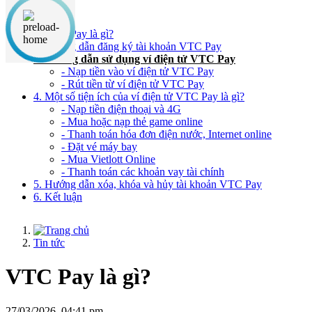
Nội dung chính
1. VTC Pay là gì?
2. Hướng dẫn đăng ký tài khoản VTC Pay
3. Hướng dẫn sử dụng ví điện tử VTC Pay
- Nạp tiền vào ví điện tử VTC Pay
- Rút tiền từ ví điện tử VTC Pay
4. Một số tiện ích của ví điện tử VTC Pay là gì?
- Nạp tiền điện thoại và 4G
- Mua hoặc nạp thẻ game online
- Thanh toán hóa đơn điện nước, Internet online
- Đặt vé máy bay
- Mua Vietlott Online
- Thanh toán các khoản vay tài chính
5. Hướng dẫn xóa, khóa và hủy tài khoản VTC Pay
6. Kết luận
Tin tức
VTC Pay là gì?
27/03/2026, 04:41 pm