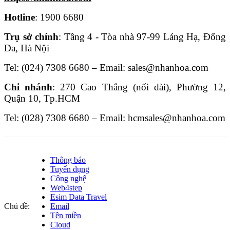
Hotline
: 1900 6680
Trụ sở chính
: Tầng 4 - Tòa nhà 97-99 Láng Hạ, Đống
Đa, Hà Nội
Tel: (024) 7308 6680 – Email: sales@nhanhoa.com
Chi nhánh
: 270 Cao Thắng (nối dài), Phường 12,
Quận 10, Tp.HCM
Tel: (028) 7308 6680 – Email: hcmsales@nhanhoa.com
Thông báo
Tuyển dụng
Công nghệ
Web4step
Esim Data Travel
Chủ đề:
Email
Tên miền
Cloud