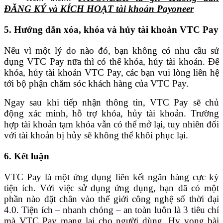
ĐĂNG KÝ và KÍCH HOẠT tài khoản Payoneer
5. Hướng dẫn xóa, khóa và hủy tài khoản VTC Pay
Nếu vì một lý do nào đó, bạn không có nhu cầu sử
dụng VTC Pay nữa thì có thể khóa, hủy tài khoản. Để
khóa, hủy tài khoản VTC Pay, các bạn vui lòng liên hệ
tới bộ phận chăm sóc khách hàng của VTC Pay.
Ngay sau khi tiếp nhận thông tin, VTC Pay sẽ chủ
động xác minh, hỗ trợ khóa, hủy tài khoản. Trường
hợp tài khoản tạm khóa vẫn có thể mở lại, tuy nhiên đối
với tài khoản bị hủy sẽ không thể khôi phục lại.
6. Kết luận
VTC Pay là một ứng dụng liên kết ngân hàng cực kỳ
tiện ích. Với việc sử dụng ứng dụng, bạn đã có một
phần nào đặt chân vào thế giới công nghệ số thời đại
4.0. Tiện ích – nhanh chóng – an toàn luôn là 3 tiêu chí
mà VTC Pay mang lại cho người dùng.
Hy vọng bài