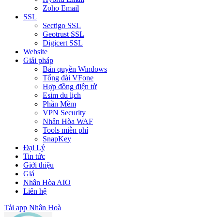
Zoho Email
SSL
Sectigo SSL
Geotrust SSL
Digicert SSL
Website
Giải pháp
Bản quyền Windows
Tổng đài VFone
Hợp đồng điện tử
Esim du lịch
Phần Mềm
VPN Security
Nhân Hòa WAF
Tools miễn phí
SnapKey
Đại Lý
Tin tức
Giới thiệu
Giá
Nhân Hòa AIO
Liên hệ
Tải app Nhân Hoà