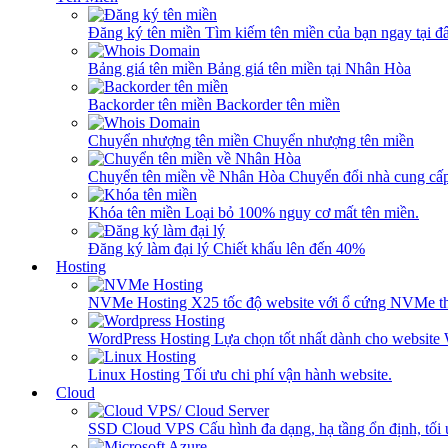
Đăng ký tên miền
Tìm kiếm tên miền của bạn ngay tại đâ
Bảng giá tên miền
Bảng giá tên miền tại Nhân Hòa
Backorder tên miền
Backorder tên miền
Chuyển nhượng tên miền
Chuyển nhượng tên miền
Chuyển tên miền về Nhân Hòa
Chuyển đổi nhà cung cấ
Khóa tên miền
Loại bỏ 100% nguy cơ mất tên miền.
Đăng ký làm đại lý
Chiết khấu lên đến 40%
Hosting
NVMe Hosting
X25 tốc độ website với ổ cứng NVMe th
WordPress Hosting
Lựa chọn tốt nhất dành cho website
Linux Hosting
Tối ưu chi phí vận hành website.
Cloud
SSD Cloud VPS
Cấu hình đa dạng, hạ tầng ổn định, tối