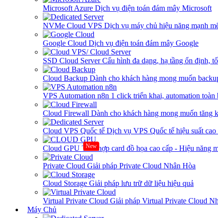
Microsoft Azure
Dịch vụ điện toán đám mây Microsoft
NVMe Cloud VPS
Dịch vụ máy chủ hiệu năng mạnh mẽ
Google Cloud
Dịch vụ điện toán đám mây Google
SSD Cloud Server
Cấu hình đa dạng, hạ tầng ổn định, t
Cloud Backup
Dành cho khách hàng mong muốn backup
VPS Automation n8n
1 click triển khai, automation toàn
Cloud Firewall
Dành cho khách hàng mong muốn tăng kh
Cloud VPS Quốc tế
Dịch vụ VPS Quốc tế hiệu suất ca
New
Cloud GPU
Tích hợp card đồ họa cao cấp - Hiệu năng
Private Cloud
Giải pháp Private Cloud Nhân Hòa
Cloud Storage
Giải pháp lưu trữ dữ liệu hiệu quả
Virtual Private Cloud
Giải pháp Virtual Private Cloud 
Máy Chủ