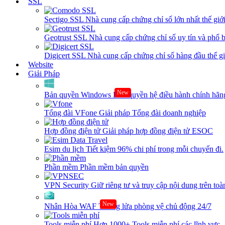
SSL
Sectigo SSL
Nhà cung cấp chứng chỉ số lớn nhất thế giớ
Geotrust SSL
Nhà cung cấp chứng chỉ số uy tín và phổ b
Digicert SSL
Nhà cung cấp chứng chỉ số hàng đầu thế giớ
Website
Giải Pháp
New
Bản quyền Windows
Bản quyền hệ điều hành chính hãng
Tổng đài VFone
Giải pháp Tổng đài doanh nghiệp
Hợp đồng điện tử
Giải pháp hợp đồng điện tử ESOC
Esim du lịch
Tiết kiệm 96% chi phí trong mỗi chuyến đi.
Phần mềm
Phần mềm bản quyền
VPN Security
Giữ riêng tư và truy cập nội dung trên toàn
New
Nhân Hòa WAF
Tường lửa phòng vệ chủ động 24/7
Tools miễn phí
Hơn 1000+ Tools miễn phí các lĩnh vực