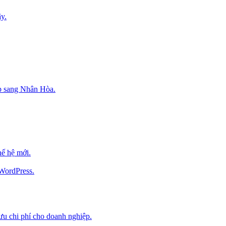
y.
p sang Nhân Hòa.
ế hệ mới.
 WordPress.
 ưu chi phí cho doanh nghiệp.