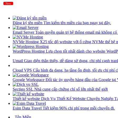
New
New
Đăng ký tên miền
Tìm kiếm tên miền của bạn ngay tại đây.
Email Server
Toàn quyền quản trị hệ thống email mà không có 
NVMe Hosting
X25 tốc độ website với ổ cứng NVMe thế hệ 
WordPress Hosting
Lựa chọn tốt nhất dành cho website WordP
Umail
Giao diện thân thiện, dễ dàng sử dụng, chi phí cạnh tran
Cloud VPS
Cấu hình đa dạng, hạ tầng ổn định, tối ưu chi phí 
Google Workspace
Đối tác ủy quyền hàng đầu của Google tại
Sectigo SSL
Nhà cung cấp chứng chỉ số lớn nhất thế giới
Thiết kế website
Dịch Vụ Thiết Kế Website Chuyên Nghiệp 
Esim Data Travel
Tiết kiệm 96% chi phí trong mỗi chuyến đi.
Tên Miền