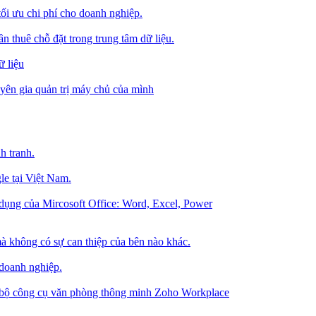
tối ưu chi phí cho doanh nghiệp.
 thuê chỗ đặt trong trung tâm dữ liệu.
 liệu
ên gia quản trị máy chủ của mình
h tranh.
le tại Việt Nam.
dụng của Mircosoft Office: Word, Excel, Power
à không có sự can thiệp của bên nào khác.
 doanh nghiệp.
g bộ công cụ văn phòng thông minh Zoho Workplace