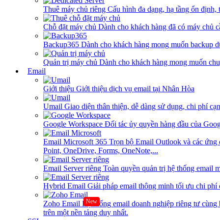
Thuê máy chủ riêng
Cấu hình đa dạng, hạ tầng ổn định, 
Chỗ đặt máy chủ
Dành cho khách hàng đã có máy chủ cần
Backup365
Dành cho khách hàng mong muốn backup dữ
Quản trị máy chủ
Dành cho khách hàng mong muốn chuy
Email
Giới thiệu
Giới thiệu dịch vụ email tại Nhân Hòa
Umail
Giao diện thân thiện, dễ dàng sử dụng, chi phí cạn
Google Workspace
Đối tác ủy quyền hàng đầu của Goog
Email Microsoft 365
Trọn bộ Email Outlook và các ứng 
Point, OneDrive, Forms, OneNote,...
Email Server riêng
Toàn quyền quản trị hệ thống email m
Hybrid Email
Giải pháp email thông minh tối ưu chi phí
New
Zoho Email
Hệ thống email doanh nghiệp riêng tư cùn
trên một nền tảng duy nhất.