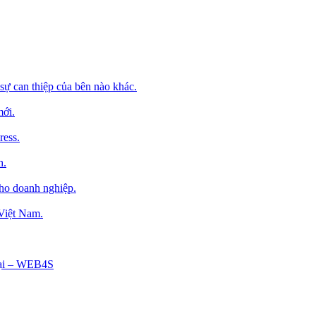
sự can thiệp của bên nào khác.
mới.
ress.
h.
cho doanh nghiệp.
 Việt Nam.
Tại – WEB4S