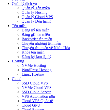
Quản lý dịch vụ
Quản lý Tên miền
Quản lý Hosting
Quản lý Cloud VPS
Quản lý Đơn hàng
Tên miền
Đăng ký tên miền
Bảng giá tên miền
Backorder tên miền
Chuyển nhượng tên miền
Chuyển tên miền về Nhân Hòa
Khóa tên miền
Đăng ký làm đại lý
Hosting
NVMe Hosting
WordPress Hosting
Linux Hosting
Cloud
SSD Cloud VPS
NVMe Cloud VPS
SSD Cloud Server
VPS Automation n8n
Cloud VPS Quốc tế
Cloud GPU
Cloud Storage