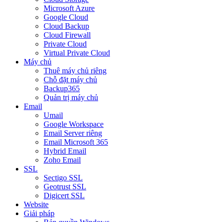
Microsoft Azure
Google Cloud
Cloud Backup
Cloud Firewall
Private Cloud
Virtual Private Cloud
Máy chủ
Thuê máy chủ riêng
Chỗ đặt máy chủ
Backup365
Quản trị máy chủ
Email
Umail
Google Workspace
Email Server riêng
Email Microsoft 365
Hybrid Email
Zoho Email
SSL
Sectigo SSL
Geotrust SSL
Digicert SSL
Website
Giải pháp