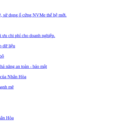
, sử dụng ổ cứng NVMe thế hệ mới.
ối ưu chi phí cho doanh nghiệp.
 dữ liệu
 bộ
ả năng an toàn - bảo mật
o của Nhân Hòa
 mạnh mẽ
Nhân Hòa