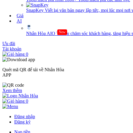
SnapKey
Viết lại văn bản ngay lập tức, mọi lúc mọi nơi 
Giá
AI
New
Nhân Hòa AIO
Tối ưu chăm sóc khách hàng, tăng hiệu s
Ưu đãi
Tài khoản
0
Quét mã QR để tải về Nhân Hòa
APP
Xem thêm
0
Đăng nhập
Đăng ký
Nạp tiền