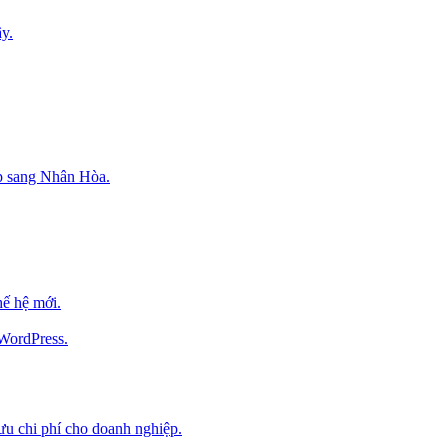
y.
p sang Nhân Hòa.
ế hệ mới.
 WordPress.
 ưu chi phí cho doanh nghiệp.