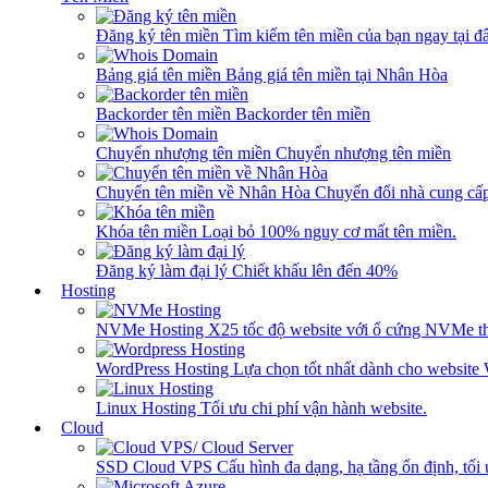
Đăng ký tên miền
Tìm kiếm tên miền của bạn ngay tại đâ
Bảng giá tên miền
Bảng giá tên miền tại Nhân Hòa
Backorder tên miền
Backorder tên miền
Chuyển nhượng tên miền
Chuyển nhượng tên miền
Chuyển tên miền về Nhân Hòa
Chuyển đổi nhà cung cấ
Khóa tên miền
Loại bỏ 100% nguy cơ mất tên miền.
Đăng ký làm đại lý
Chiết khấu lên đến 40%
Hosting
NVMe Hosting
X25 tốc độ website với ổ cứng NVMe th
WordPress Hosting
Lựa chọn tốt nhất dành cho website
Linux Hosting
Tối ưu chi phí vận hành website.
Cloud
SSD Cloud VPS
Cấu hình đa dạng, hạ tầng ổn định, tối