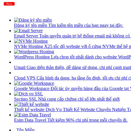
New
New
Đăng ký tên miền
Tìm kiếm tên miền của bạn ngay tại đây.
Email Server
Toàn quyền quản trị hệ thống email mà không có 
NVMe Hosting
X25 tốc độ website với ổ cứng NVMe thế hệ 
WordPress Hosting
Lựa chọn tốt nhất dành cho website WordP
Umail
Giao diện thân thiện, dễ dàng sử dụng, chi phí cạnh tran
Cloud VPS
Cấu hình đa dạng, hạ tầng ổn định, tối ưu chi phí 
Google Workspace
Đối tác ủy quyền hàng đầu của Google tại
Sectigo SSL
Nhà cung cấp chứng chỉ số lớn nhất thế giới
Thiết kế website
Dịch Vụ Thiết Kế Website Chuyên Nghiệp 
Esim Data Travel
Tiết kiệm 96% chi phí trong mỗi chuyến đi.
Tên Miền