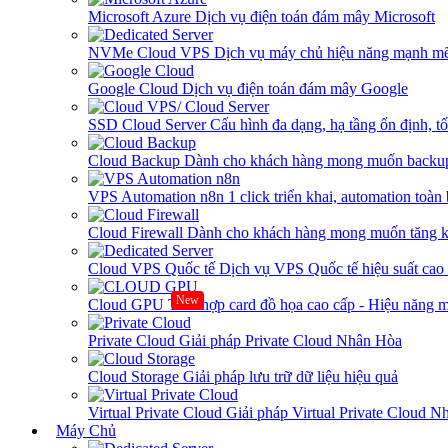
Microsoft Azure
Dịch vụ điện toán đám mây Microsoft
NVMe Cloud VPS
Dịch vụ máy chủ hiệu năng mạnh mẽ
Google Cloud
Dịch vụ điện toán đám mây Google
SSD Cloud Server
Cấu hình đa dạng, hạ tầng ổn định, t
Cloud Backup
Dành cho khách hàng mong muốn backup
VPS Automation n8n
1 click triển khai, automation toàn
Cloud Firewall
Dành cho khách hàng mong muốn tăng kh
Cloud VPS Quốc tế
Dịch vụ VPS Quốc tế hiệu suất ca
New
Cloud GPU
Tích hợp card đồ họa cao cấp - Hiệu năng
Private Cloud
Giải pháp Private Cloud Nhân Hòa
Cloud Storage
Giải pháp lưu trữ dữ liệu hiệu quả
Virtual Private Cloud
Giải pháp Virtual Private Cloud 
Máy Chủ