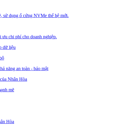
, sử dụng ổ cứng NVMe thế hệ mới.
ối ưu chi phí cho doanh nghiệp.
 dữ liệu
 bộ
ả năng an toàn - bảo mật
o của Nhân Hòa
 mạnh mẽ
Nhân Hòa