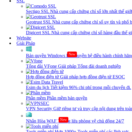
SSL
Sectigo SSL
Nhà cung cấp chứng chỉ số lớn nhất thế giớ
Geotrust SSL
Nhà cung cấp chứng chỉ số uy tín và phổ b
Digicert SSL
Nhà cung cấp chứng chỉ số hàng đầu thế giớ
Website
Giải Pháp
New
Bản quyền Windows
Bản quyền hệ điều hành chính hãng
Tổng đài VFone
Giải pháp Tổng đài doanh nghiệp
Hợp đồng điện tử
Giải pháp hợp đồng điện tử ESOC
Esim du lịch
Tiết kiệm 96% chi phí trong mỗi chuyến đi.
Phần mềm
Phần mềm bản quyền
VPN Security
Giữ riêng tư và truy cập nội dung trên toàn
New
Nhân Hòa WAF
Tường lửa phòng vệ chủ động 24/7
Tools miễn phí
Hơn 1000+ Tools miễn phí các lĩnh vực