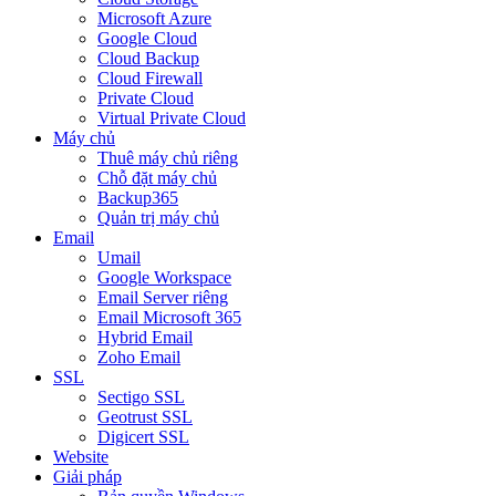
Microsoft Azure
Google Cloud
Cloud Backup
Cloud Firewall
Private Cloud
Virtual Private Cloud
Máy chủ
Thuê máy chủ riêng
Chỗ đặt máy chủ
Backup365
Quản trị máy chủ
Email
Umail
Google Workspace
Email Server riêng
Email Microsoft 365
Hybrid Email
Zoho Email
SSL
Sectigo SSL
Geotrust SSL
Digicert SSL
Website
Giải pháp