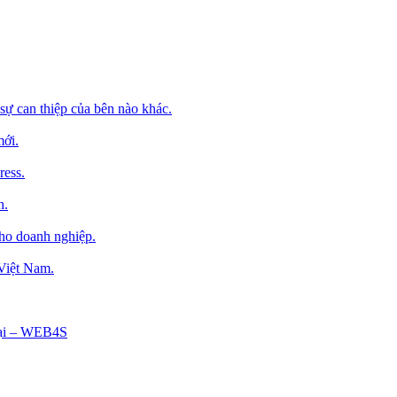
sự can thiệp của bên nào khác.
mới.
ress.
h.
cho doanh nghiệp.
 Việt Nam.
Tại – WEB4S