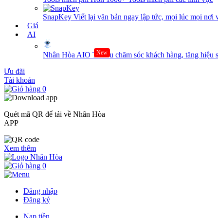
SnapKey
Viết lại văn bản ngay lập tức, mọi lúc mọi nơi 
Giá
AI
New
Nhân Hòa AIO
Tối ưu chăm sóc khách hàng, tăng hiệu s
Ưu đãi
Tài khoản
0
Quét mã QR để tải về Nhân Hòa
APP
Xem thêm
0
Đăng nhập
Đăng ký
Nạp tiền