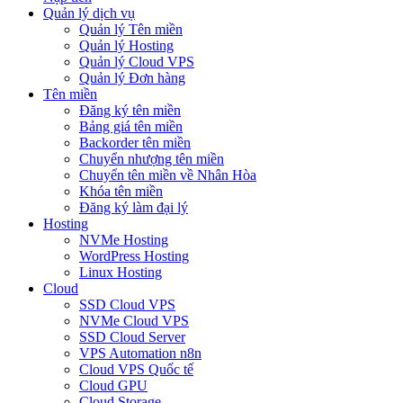
Quản lý dịch vụ
Quản lý Tên miền
Quản lý Hosting
Quản lý Cloud VPS
Quản lý Đơn hàng
Tên miền
Đăng ký tên miền
Bảng giá tên miền
Backorder tên miền
Chuyển nhượng tên miền
Chuyển tên miền về Nhân Hòa
Khóa tên miền
Đăng ký làm đại lý
Hosting
NVMe Hosting
WordPress Hosting
Linux Hosting
Cloud
SSD Cloud VPS
NVMe Cloud VPS
SSD Cloud Server
VPS Automation n8n
Cloud VPS Quốc tế
Cloud GPU
Cloud Storage