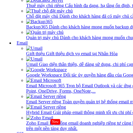
Thuê máy chủ riêng
Cấu hình đa dạng, hạ tầng ổn định, 
Chỗ đặt máy chủ
Dành cho khách hàng đã có máy chủ cần
Backup365
Dành cho khách hàng mong muốn backup dữ
Quản trị máy chủ
Dành cho khách hàng mong muốn chuy
Email
Giới thiệu
Giới thiệu dịch vụ email tại Nhân Hòa
Umail
Giao diện thân thiện, dễ dàng sử dụng, chi phí cạn
Google Workspace
Đối tác ủy quyền hàng đầu của Goog
Email Microsoft 365
Trọn bộ Email Outlook và các ứng 
Point, OneDrive, Forms, OneNote,...
Email Server riêng
Toàn quyền quản trị hệ thống email m
Hybrid Email
Giải pháp email thông minh tối ưu chi phí
New
Zoho Email
Hệ thống email doanh nghiệp riêng tư cùn
trên một nền tảng duy nhất.