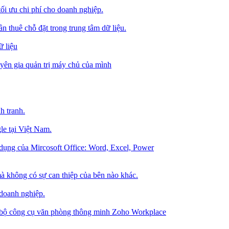
tối ưu chi phí cho doanh nghiệp.
 thuê chỗ đặt trong trung tâm dữ liệu.
 liệu
ên gia quản trị máy chủ của mình
h tranh.
le tại Việt Nam.
dụng của Mircosoft Office: Word, Excel, Power
à không có sự can thiệp của bên nào khác.
 doanh nghiệp.
g bộ công cụ văn phòng thông minh Zoho Workplace