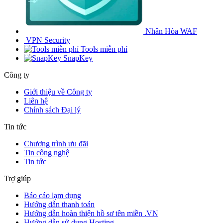
Nhân Hòa WAF
VPN Security
Tools miễn phí
SnapKey
Công ty
Giới thiệu về Công ty
Liên hệ
Chính sách Đại lý
Tin tức
Chương trình ưu đãi
Tin công nghệ
Tin tức
Trợ giúp
Báo cáo lạm dụng
Hướng dẫn thanh toán
Hướng dẫn hoàn thiện hồ sơ tên miền .VN
Hướng dẫn sử dụng Hosting