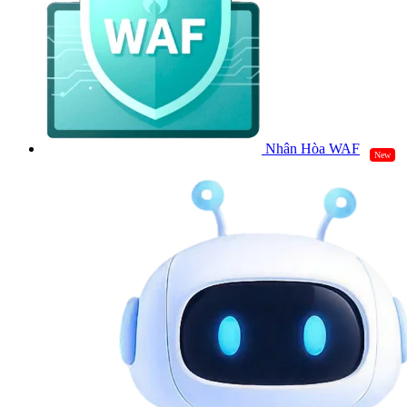
Nhân Hòa WAF
New