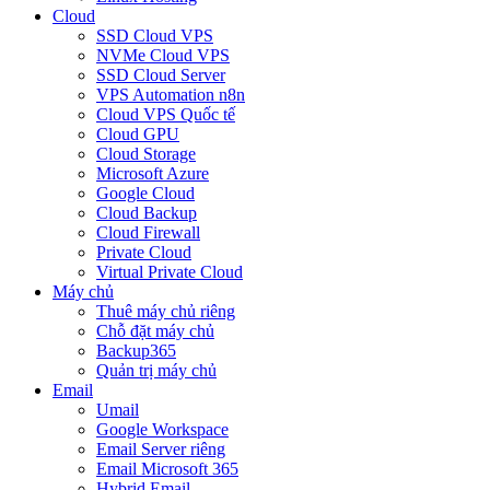
Cloud
SSD Cloud VPS
NVMe Cloud VPS
SSD Cloud Server
VPS Automation n8n
Cloud VPS Quốc tế
Cloud GPU
Cloud Storage
Microsoft Azure
Google Cloud
Cloud Backup
Cloud Firewall
Private Cloud
Virtual Private Cloud
Máy chủ
Thuê máy chủ riêng
Chỗ đặt máy chủ
Backup365
Quản trị máy chủ
Email
Umail
Google Workspace
Email Server riêng
Email Microsoft 365
Hybrid Email