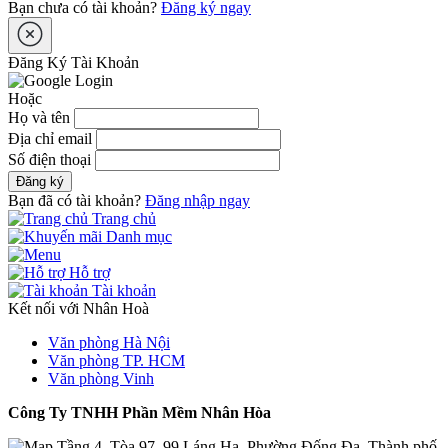
Bạn chưa có tài khoản?
Đăng ký ngay
Đăng Ký Tài Khoản
Hoặc
Họ và tên
Địa chỉ email
Số điện thoại
Đăng ký
Bạn đã có tài khoản?
Đăng nhập ngay
Trang chủ
Danh mục
Hỗ trợ
Tài khoản
Kết nối với Nhân Hoà
Văn phòng Hà Nội
Văn phòng TP. HCM
Văn phòng Vinh
Công Ty TNHH Phần Mềm Nhân Hòa
Tầng 4, Tòa 97–99 Láng Hạ, Phường Đống Đa, Thành phố