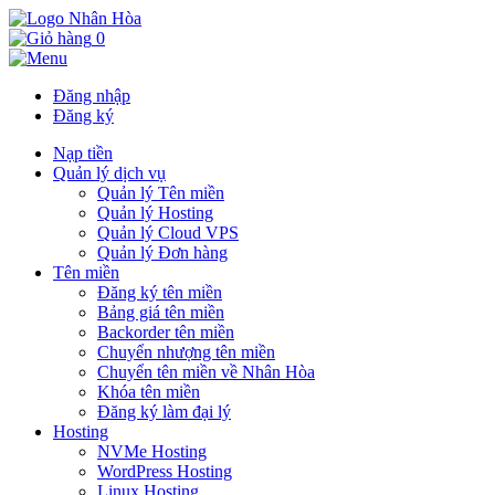
0
Đăng nhập
Đăng ký
Nạp tiền
Quản lý dịch vụ
Quản lý Tên miền
Quản lý Hosting
Quản lý Cloud VPS
Quản lý Đơn hàng
Tên miền
Đăng ký tên miền
Bảng giá tên miền
Backorder tên miền
Chuyển nhượng tên miền
Chuyển tên miền về Nhân Hòa
Khóa tên miền
Đăng ký làm đại lý
Hosting
NVMe Hosting
WordPress Hosting
Linux Hosting