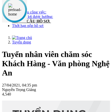
Nội dung chính
1. Yêu cầu công việc:
2. Quyền lợi được hưởng:
II. YÊU CẦU HỒ SƠ:
Thời hạn nộp hồ sơ:
Tuyển dụng
Tuyển nhân viên chăm sóc
Khách Hàng - Văn phòng Nghệ
An
27/04/2021, 04:35 pm
Nguyễn Trọng Giảng
4,540