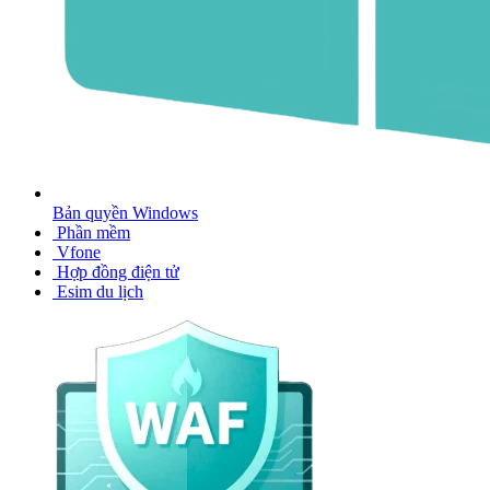
Bản quyền Windows
Phần mềm
Vfone
Hợp đồng điện tử
Esim du lịch