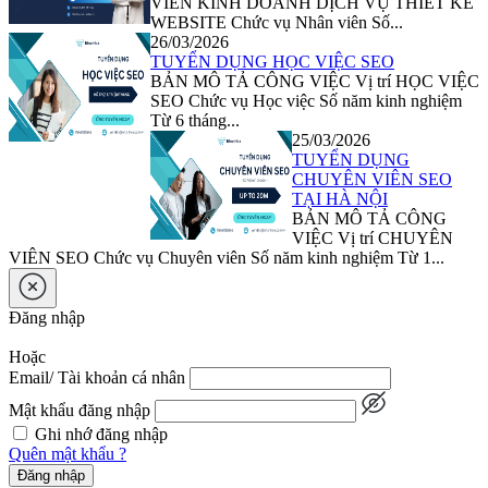
VIÊN KINH DOANH DỊCH VỤ THIẾT KẾ
WEBSITE Chức vụ Nhân viên Số...
26/03/2026
TUYỂN DỤNG HỌC VIỆC SEO
BẢN MÔ TẢ CÔNG VIỆC Vị trí HỌC VIỆC
SEO Chức vụ Học việc Số năm kinh nghiệm
Từ 6 tháng...
25/03/2026
TUYỂN DỤNG
CHUYÊN VIÊN SEO
TẠI HÀ NỘI
BẢN MÔ TẢ CÔNG
VIỆC Vị trí CHUYÊN
VIÊN SEO Chức vụ Chuyên viên Số năm kinh nghiệm Từ 1...
Đăng nhập
Hoặc
Email/ Tài khoản cá nhân
Mật khẩu đăng nhập
Ghi nhớ đăng nhập
Quên mật khẩu ?
Đăng nhập