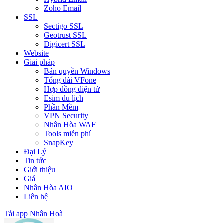
Zoho Email
SSL
Sectigo SSL
Geotrust SSL
Digicert SSL
Website
Giải pháp
Bản quyền Windows
Tổng đài VFone
Hợp đồng điện tử
Esim du lịch
Phần Mềm
VPN Security
Nhân Hòa WAF
Tools miễn phí
SnapKey
Đại Lý
Tin tức
Giới thiệu
Giá
Nhân Hòa AIO
Liên hệ
Tải app Nhân Hoà