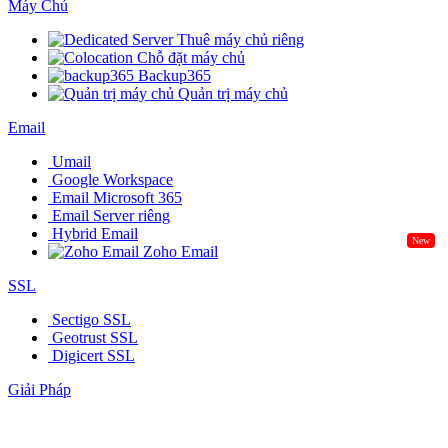
Máy Chủ
Thuê máy chủ riêng
Chỗ đặt máy chủ
Backup365
Quản trị máy chủ
Email
Umail
Google Workspace
Email Microsoft 365
Email Server riêng
Hybrid Email
New
Zoho Email
SSL
Sectigo SSL
Geotrust SSL
Digicert SSL
Giải Pháp