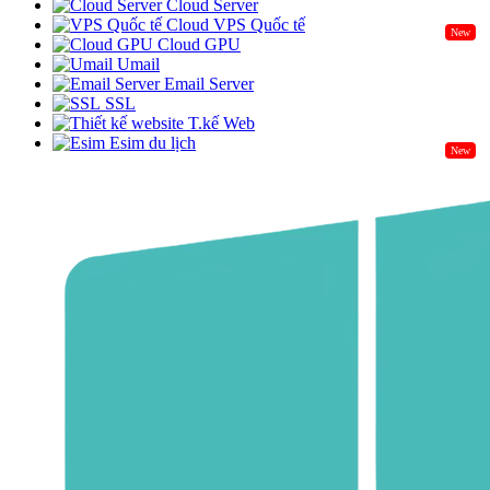
Cloud Server
Cloud VPS Quốc tế
New
Cloud GPU
Umail
Email Server
SSL
T.kế Web
Esim du lịch
New