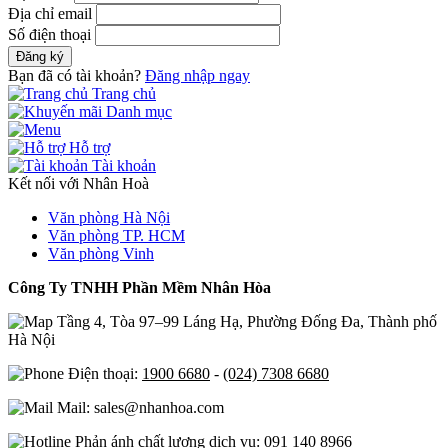
Địa chỉ email
Số điện thoại
Đăng ký
Bạn đã có tài khoản?
Đăng nhập ngay
Trang chủ
Danh mục
Hỗ trợ
Tài khoản
Kết nối với Nhân Hoà
Văn phòng Hà Nội
Văn phòng TP. HCM
Văn phòng Vinh
Công Ty TNHH Phần Mềm Nhân Hòa
Tầng 4, Tòa 97–99 Láng Hạ, Phường Đống Đa, Thành phố
Hà Nội
Điện thoại:
1900 6680
-
(024) 7308 6680
Mail: sales@nhanhoa.com
Phản ánh chất lượng dịch vụ:
091 140 8966