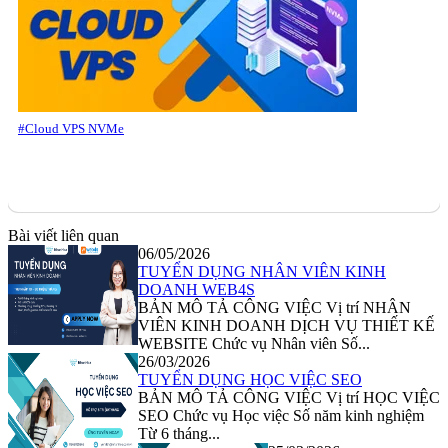
#Cloud VPS NVMe
Bài viết liên quan
06/05/2026
TUYỂN DỤNG NHÂN VIÊN KINH
DOANH WEB4S
BẢN MÔ TẢ CÔNG VIỆC Vị trí NHÂN
VIÊN KINH DOANH DỊCH VỤ THIẾT KẾ
WEBSITE Chức vụ Nhân viên Số...
26/03/2026
TUYỂN DỤNG HỌC VIỆC SEO
BẢN MÔ TẢ CÔNG VIỆC Vị trí HỌC VIỆC
SEO Chức vụ Học việc Số năm kinh nghiệm
Từ 6 tháng...