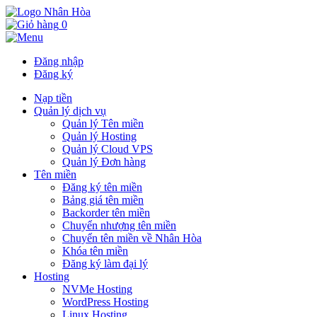
0
Đăng nhập
Đăng ký
Nạp tiền
Quản lý dịch vụ
Quản lý Tên miền
Quản lý Hosting
Quản lý Cloud VPS
Quản lý Đơn hàng
Tên miền
Đăng ký tên miền
Bảng giá tên miền
Backorder tên miền
Chuyển nhượng tên miền
Chuyển tên miền về Nhân Hòa
Khóa tên miền
Đăng ký làm đại lý
Hosting
NVMe Hosting
WordPress Hosting
Linux Hosting