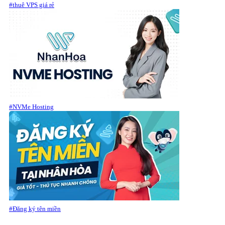
#thuê VPS giá rẻ
#NVMe Hosting
#Đăng ký tên miền