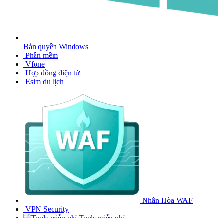
Bản quyền Windows
Phần mềm
Vfone
Hợp đồng điện tử
Esim du lịch
Nhân Hòa WAF
VPN Security
Tools miễn phí