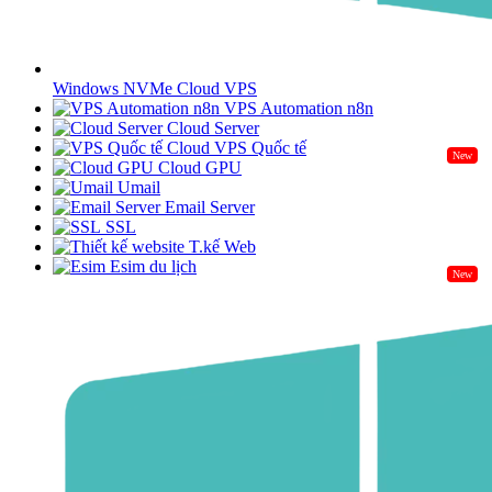
Windows NVMe Cloud VPS
VPS Automation n8n
Cloud Server
Cloud VPS Quốc tế
New
Cloud GPU
Umail
Email Server
SSL
T.kế Web
Esim du lịch
New