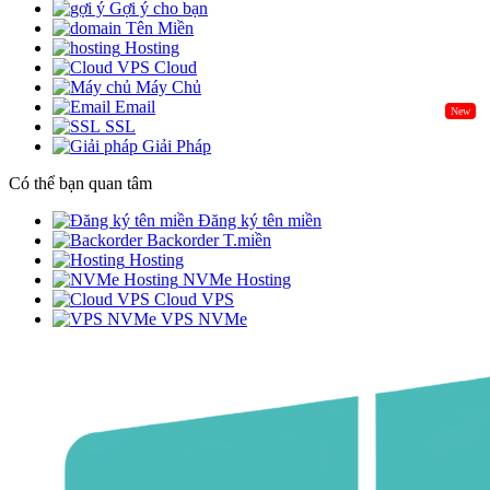
Gợi ý cho bạn
Tên Miền
Hosting
Cloud
Máy Chủ
Email
New
SSL
Giải Pháp
Có thể bạn quan tâm
Đăng ký tên miền
Backorder T.miền
Hosting
NVMe Hosting
Cloud VPS
VPS NVMe