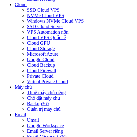
Cloud
SSD Cloud VPS
NVMe Cloud VPS
Windows NVMe Cloud VPS
SSD Cloud Server
VPS Automation n8n
Cloud VPS Quốc tế
Cloud GPU
Cloud Storage
Microsoft Azure
Google Cloud
Cloud Backup
Cloud Firewall
Private Cloud
Virtual Private Cloud
Máy chủ
Thuê máy chủ riêng
Chỗ đặt máy chủ
Backup365
Quản trị máy chủ
Email
Umail
Google Workspace
Email Server riêng
Email Microsoft 365