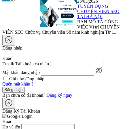
25/03/2026
TUYỂN DỤNG
CHUYÊN VIÊN SEO
TẠI HÀ NỘI
BẢN MÔ TẢ CÔNG
VIỆC Vị trí CHUYÊN
VIÊN SEO Chức vụ Chuyên viên Số năm kinh nghiệm Từ 1...
Đăng nhập
Hoặc
Email/ Tài khoản cá nhân
Mật khẩu đăng nhập
Ghi nhớ đăng nhập
Quên mật khẩu ?
Đăng nhập
Bạn chưa có tài khoản?
Đăng ký ngay
Đăng Ký Tài Khoản
Hoặc
Họ và tên