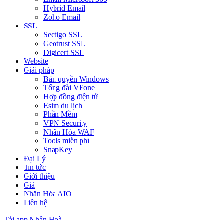
Hybrid Email
Zoho Email
SSL
Sectigo SSL
Geotrust SSL
Digicert SSL
Website
Giải pháp
Bản quyền Windows
Tổng đài VFone
Hợp đồng điện tử
Esim du lịch
Phần Mềm
VPN Security
Nhân Hòa WAF
Tools miễn phí
SnapKey
Đại Lý
Tin tức
Giới thiệu
Giá
Nhân Hòa AIO
Liên hệ
Tải app Nhân Hoà