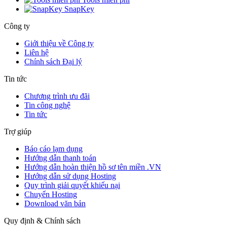
SnapKey
Công ty
Giới thiệu về Công ty
Liên hệ
Chính sách Đại lý
Tin tức
Chương trình ưu đãi
Tin công nghệ
Tin tức
Trợ giúp
Báo cáo lạm dụng
Hướng dẫn thanh toán
Hướng dẫn hoàn thiện hồ sơ tên miền .VN
Hướng dẫn sử dụng Hosting
Quy trình giải quyết khiếu nại
Chuyển Hosting
Download văn bản
Quy định & Chính sách