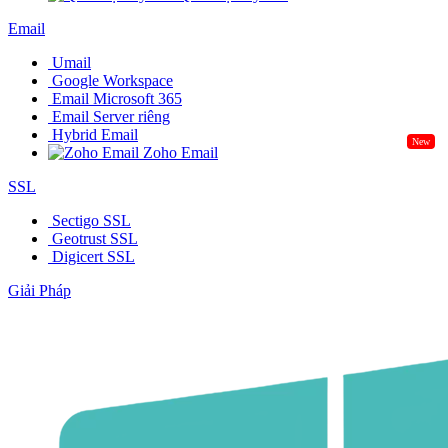
Email
Umail
Google Workspace
Email Microsoft 365
Email Server riêng
Hybrid Email
New
Zoho Email
SSL
Sectigo SSL
Geotrust SSL
Digicert SSL
Giải Pháp