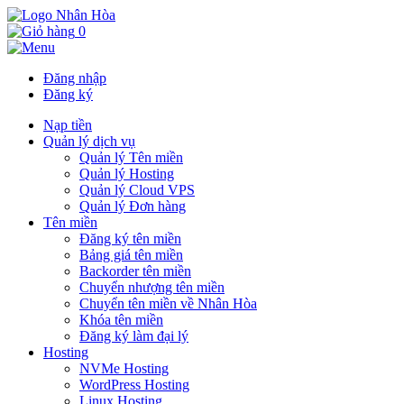
0
Đăng nhập
Đăng ký
Nạp tiền
Quản lý dịch vụ
Quản lý Tên miền
Quản lý Hosting
Quản lý Cloud VPS
Quản lý Đơn hàng
Tên miền
Đăng ký tên miền
Bảng giá tên miền
Backorder tên miền
Chuyển nhượng tên miền
Chuyển tên miền về Nhân Hòa
Khóa tên miền
Đăng ký làm đại lý
Hosting
NVMe Hosting
WordPress Hosting
Linux Hosting