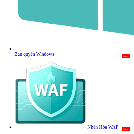
Bản quyền Windows
New
Nhân Hòa WAF
New