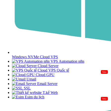
Windows NVMe Cloud VPS
VPS Automation n8n
Cloud Server
Cloud VPS Quốc tế
New
Cloud GPU
Umail
Email Server
SSL
T.kế Web
Esim du lịch
New