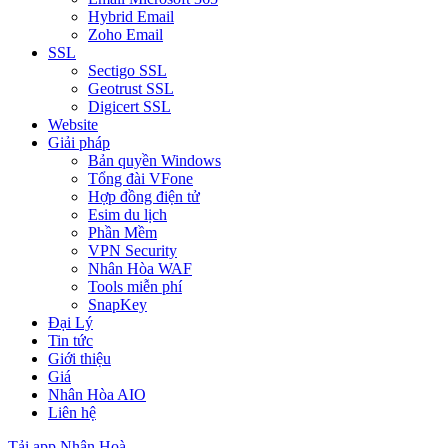
Hybrid Email
Zoho Email
SSL
Sectigo SSL
Geotrust SSL
Digicert SSL
Website
Giải pháp
Bản quyền Windows
Tổng đài VFone
Hợp đồng điện tử
Esim du lịch
Phần Mềm
VPN Security
Nhân Hòa WAF
Tools miễn phí
SnapKey
Đại Lý
Tin tức
Giới thiệu
Giá
Nhân Hòa AIO
Liên hệ
Tải app Nhân Hoà