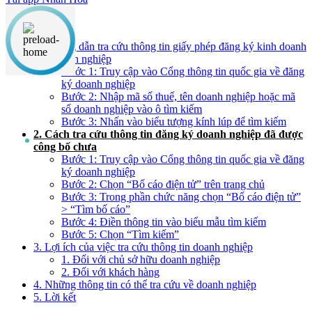
Nội dung chính
1. Hướng dẫn tra cứu thông tin giấy phép đăng ký kinh doanh
của doanh nghiệp
Bước 1: Truy cập vào Cổng thông tin quốc gia về đăng
ký doanh nghiệp
Bước 2: Nhập mã số thuế, tên doanh nghiệp hoặc mã
số doanh nghiệp vào ô tìm kiếm
Bước 3: Nhấn vào biểu tượng kính lúp để tìm kiếm
2. Cách tra cứu thông tin đăng ký doanh nghiệp đã được
công bố chưa
Bước 1: Truy cập vào Cổng thông tin quốc gia về đăng
ký doanh nghiệp
Bước 2: Chọn “Bố cáo điện tử” trên trang chủ
Bước 3: Trong phần chức năng chọn “Bố cáo điện tử”
> “Tìm bố cáo”
Bước 4: Điền thông tin vào biểu mẫu tìm kiếm
Bước 5: Chọn “Tìm kiếm”
3. Lợi ích của việc tra cứu thông tin doanh nghiệp
1. Đối với chủ sở hữu doanh nghiệp
2. Đối với khách hàng
4. Những thông tin có thể tra cứu về doanh nghiệp
5. Lời kết