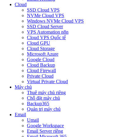
Cloud
SSD Cloud VPS
NVMe Cloud VPS
Windows NVMe Cloud VPS
SSD Cloud Server
VPS Automation n8n
Cloud VPS Quốc tế
Cloud GPU
Cloud Storage
Microsoft Azure
Google Cloud
Cloud Backup
Cloud Firewall
Private Cloud
Virtual Private Cloud
Máy chủ
Thuê máy chủ riêng
Chỗ đặt máy chủ
Backup365
Quản trị máy chủ
Email
Umail
Google Workspace
Email Server riêng
Email Microsoft 365