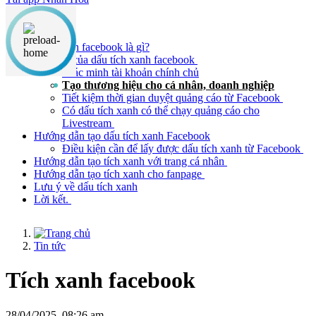
Nội dung chính
Tích xanh facebook là gì?
Ý nghĩa của dấu tích xanh facebook
Xác minh tài khoản chính chủ
Tạo thương hiệu cho cá nhân, doanh nghiệp
Tiết kiệm thời gian duyệt quảng cáo từ Facebook
Có dấu tích xanh có thể chạy quảng cáo cho
Livestream
Hướng dẫn tạo dấu tích xanh Facebook
Điều kiện cần để lấy được dấu tích xanh từ Facebook
Hướng dẫn tạo tích xanh với trang cá nhân
Hướng dẫn tạo tích xanh cho fanpage
Lưu ý về dấu tích xanh
Lời kết.
Tin tức
Tích xanh facebook
28/04/2025, 08:26 am