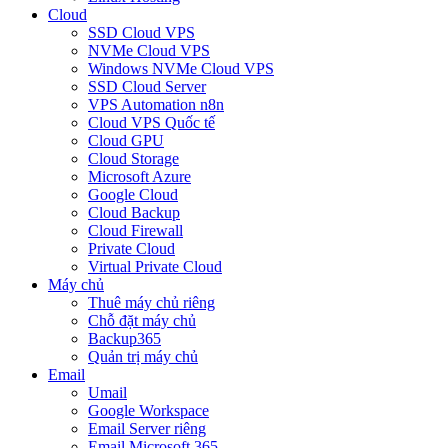
Cloud
SSD Cloud VPS
NVMe Cloud VPS
Windows NVMe Cloud VPS
SSD Cloud Server
VPS Automation n8n
Cloud VPS Quốc tế
Cloud GPU
Cloud Storage
Microsoft Azure
Google Cloud
Cloud Backup
Cloud Firewall
Private Cloud
Virtual Private Cloud
Máy chủ
Thuê máy chủ riêng
Chỗ đặt máy chủ
Backup365
Quản trị máy chủ
Email
Umail
Google Workspace
Email Server riêng
Email Microsoft 365