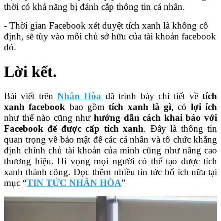
thời có khả năng bị đánh cắp thông tin cá nhân.
- Thời gian Facebook xét duyệt tích xanh là không cố
định, sẽ tùy vào mỗi chủ sở hữu của tài khoản facebook
đó.
Lời kết.
Bài viết trên
Nhân Hòa
đã trình bày chi tiết về
tích
xanh facebook
bao gồm
tích xanh là gì
, có
lợi ích
như thế nào cũng như
hướng dẫn cách khai báo với
Facebook để được cấp tích xanh
. Đây là thông tin
quan trọng về bảo mật để các cá nhân và tổ chức khẳng
định chính chủ tài khoản của mình cũng như nâng cao
thương hiệu. Hi vọng mọi người có thể tạo được tích
xanh thành công. Đọc thêm nhiều tin tức bổ ích nữa tại
mục “
TIN TỨC NHÂN HÒA
”