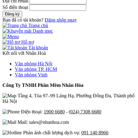
Địa chỉ email
Số điện thoại
Đăng ký
Bạn đã có tài khoản?
Đăng nhập ngay
Trang chủ
Danh mục
Hỗ trợ
Tài khoản
Kết nối với Nhân Hoà
Văn phòng Hà Nội
Văn phòng TP. HCM
Văn phòng Vinh
Công Ty TNHH Phần Mềm Nhân Hòa
Tầng 4, Tòa 97–99 Láng Hạ, Phường Đống Đa, Thành phố
Hà Nội
Điện thoại:
1900 6680
-
(024) 7308 6680
Mail: sales@nhanhoa.com
Phản ánh chất lượng dịch vụ:
091 140 8966