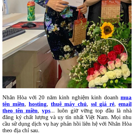
Nhân Hòa với 20 năm kinh nghiệm kinh doanh
mua
tên miền
,
hosting
,
thuê máy chủ
,
ssl giá rẻ
,
email
theo tên miền
,
vps
... luôn giữ vững top đầu là nhà
đăng ký chất lượng và uy tín nhất Việt Nam. Mọi nhu
cầu sử dụng dịch vụ hay phản hồi liên hệ với Nhân Hòa
theo địa chỉ sau.