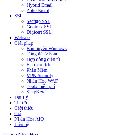
Hybrid Email
Zoho Email
SSL
Sectigo SSL
Geotrust SSL
Digicert SSL
Website
Giải pháp
Bản quyền Windows
Tổng đài VFone
Hợp đồng điện tử
Esim du lịch
Phần Mềm
VPN Security
Nhân Hòa WAF
Tools miễn phí
SnapKey
Đại Lý
Tin tức
Giới thiệu
Giá
Nhân Hòa AIO
Liên hệ
Tải app Nhân Hoà