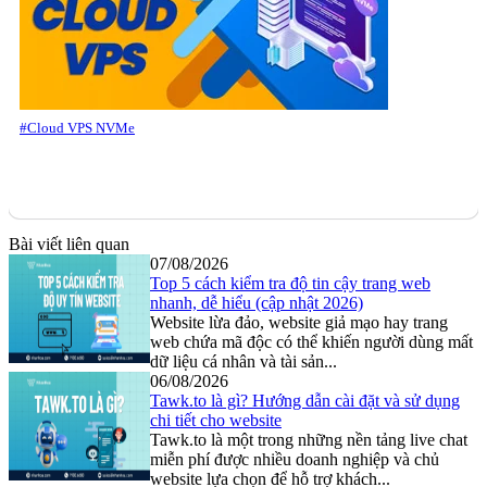
#Cloud VPS NVMe
Bài viết liên quan
07/08/2026
Top 5 cách kiểm tra độ tin cậy trang web
nhanh, dễ hiểu (cập nhật 2026)
Website lừa đảo, website giả mạo hay trang
web chứa mã độc có thể khiến người dùng mất
dữ liệu cá nhân và tài sản...
06/08/2026
Tawk.to là gì? Hướng dẫn cài đặt và sử dụng
chi tiết cho website
Tawk.to là một trong những nền tảng live chat
miễn phí được nhiều doanh nghiệp và chủ
website lựa chọn để hỗ trợ khách...