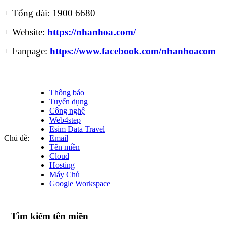
+ Tổng đài: 1900 6680
+ Website:
https://nhanhoa.com/
+ Fanpage:
https://www.facebook.com/nhanhoacom
Thông báo
Tuyển dụng
Công nghệ
Web4step
Esim Data Travel
Chủ đề:
Email
Tên miền
Cloud
Hosting
Máy Chủ
Google Workspace
Tìm kiếm tên miền