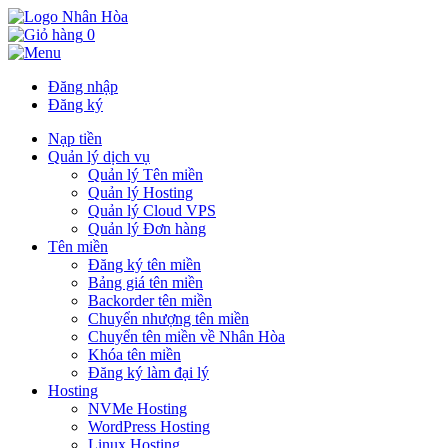
0
Đăng nhập
Đăng ký
Nạp tiền
Quản lý dịch vụ
Quản lý Tên miền
Quản lý Hosting
Quản lý Cloud VPS
Quản lý Đơn hàng
Tên miền
Đăng ký tên miền
Bảng giá tên miền
Backorder tên miền
Chuyển nhượng tên miền
Chuyển tên miền về Nhân Hòa
Khóa tên miền
Đăng ký làm đại lý
Hosting
NVMe Hosting
WordPress Hosting
Linux Hosting