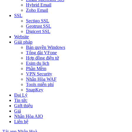
Hybrid Email
Zoho Email
SSL
Sectigo SSL
Geotrust SSL
Digicert SSL
Website
Giải pháp
Bản quyền Windows
Tổng đài VFone
Hợp đồng điện tử
Esim du lịch
Phần Mềm
VPN Security
Nhân Hòa WAF
Tools miễn phí
SnapKey
Đại Lý
Tin tức
Giới thiệu
Giá
Nhân Hòa AIO
Liên hệ
Tải app Nhân Hoà