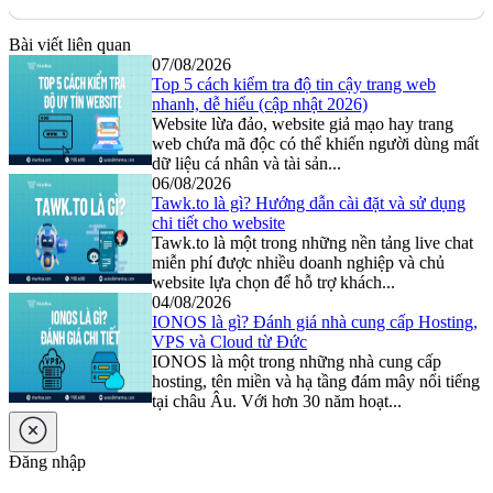
Bài viết liên quan
07/08/2026
Top 5 cách kiểm tra độ tin cậy trang web
nhanh, dễ hiểu (cập nhật 2026)
Website lừa đảo, website giả mạo hay trang
web chứa mã độc có thể khiến người dùng mất
dữ liệu cá nhân và tài sản...
06/08/2026
Tawk.to là gì? Hướng dẫn cài đặt và sử dụng
chi tiết cho website
Tawk.to là một trong những nền tảng live chat
miễn phí được nhiều doanh nghiệp và chủ
website lựa chọn để hỗ trợ khách...
04/08/2026
IONOS là gì? Đánh giá nhà cung cấp Hosting,
VPS và Cloud từ Đức
IONOS là một trong những nhà cung cấp
hosting, tên miền và hạ tầng đám mây nổi tiếng
tại châu Âu. Với hơn 30 năm hoạt...
Đăng nhập