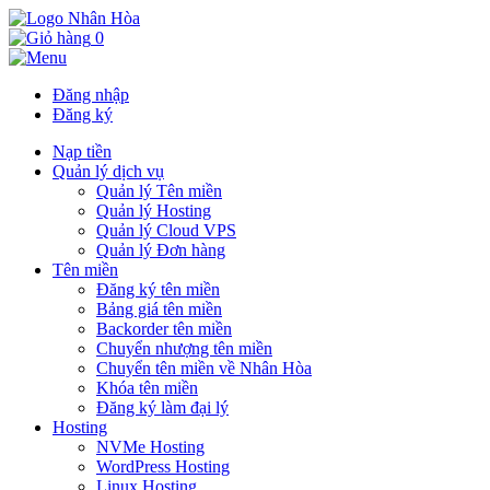
0
Đăng nhập
Đăng ký
Nạp tiền
Quản lý dịch vụ
Quản lý Tên miền
Quản lý Hosting
Quản lý Cloud VPS
Quản lý Đơn hàng
Tên miền
Đăng ký tên miền
Bảng giá tên miền
Backorder tên miền
Chuyển nhượng tên miền
Chuyển tên miền về Nhân Hòa
Khóa tên miền
Đăng ký làm đại lý
Hosting
NVMe Hosting
WordPress Hosting
Linux Hosting