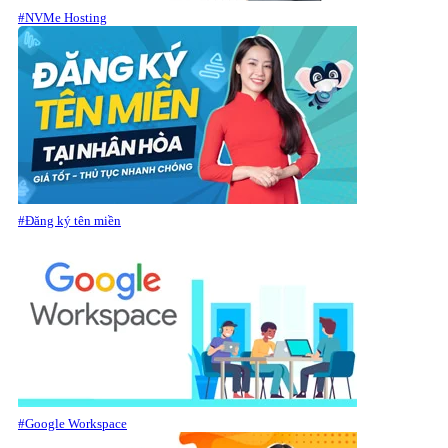
#NVMe Hosting
#Đăng ký tên miền
#Google Workspace