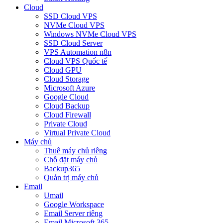
Cloud
SSD Cloud VPS
NVMe Cloud VPS
Windows NVMe Cloud VPS
SSD Cloud Server
VPS Automation n8n
Cloud VPS Quốc tế
Cloud GPU
Cloud Storage
Microsoft Azure
Google Cloud
Cloud Backup
Cloud Firewall
Private Cloud
Virtual Private Cloud
Máy chủ
Thuê máy chủ riêng
Chỗ đặt máy chủ
Backup365
Quản trị máy chủ
Email
Umail
Google Workspace
Email Server riêng
Email Microsoft 365