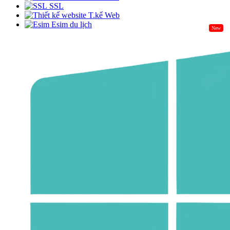
SSL
T.kế Web
Esim du lịch
New