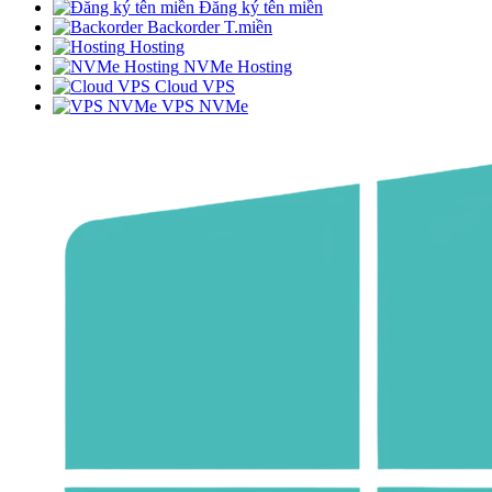
Đăng ký tên miền
Backorder T.miền
Hosting
NVMe Hosting
Cloud VPS
VPS NVMe