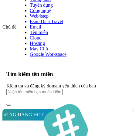
Tuyển dụng
Công nghệ
Web4step
Esim Data Travel
Chủ đề:
Email
Tên miền
Cloud
Hosting
Máy Chủ
Google Workspace
Tìm kiếm tên miền
Kiểm tra và đăng ký domain yêu thích của bạn
#TAG ĐANG HOT