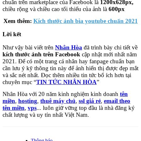
chuẩn trên marketplace của Facebook là
1200x628px,
chiều rộng và chiều cao tối thiểu của ảnh là
600px
Xem thêm:
Kích thước ảnh bìa youtube chuẩn 2021
Lời kết
Như vậy bài viết trên
Nhân Hòa
đã trình bày chi tiết về
kích thước ảnh trên Facebook
cập nhật mới nhất năm
2021. Để có một trang cá nhân hay fanpage chuẩn bạn
cần lưu ý kỹ thông tin này để ảnh hiển thị được đẹp mắt
và sắc nét nhất. Đọc thêm nhiều tin tức bổ ích hơn tại
chuyên mục “
TIN TỨC NHÂN HÒA
”
Nhân Hòa với 20 năm kinh nghiệm kinh doanh
tên
miền
,
hosting
,
thuê máy chủ
,
ssl giá rẻ
,
email theo
tên miền
,
vps
... luôn giữ vững top đầu là nhà đăng ký
chất lượng và uy tín nhất Việt Nam.
Thông báo