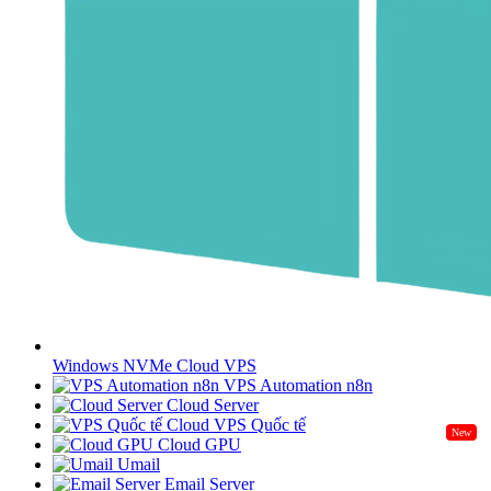
Windows NVMe Cloud VPS
VPS Automation n8n
Cloud Server
Cloud VPS Quốc tế
New
Cloud GPU
Umail
Email Server