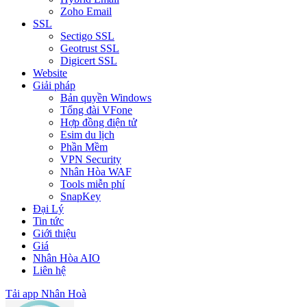
Zoho Email
SSL
Sectigo SSL
Geotrust SSL
Digicert SSL
Website
Giải pháp
Bản quyền Windows
Tổng đài VFone
Hợp đồng điện tử
Esim du lịch
Phần Mềm
VPN Security
Nhân Hòa WAF
Tools miễn phí
SnapKey
Đại Lý
Tin tức
Giới thiệu
Giá
Nhân Hòa AIO
Liên hệ
Tải app Nhân Hoà