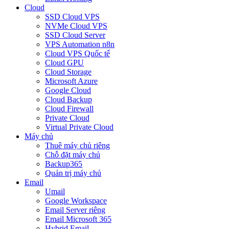
Cloud
SSD Cloud VPS
NVMe Cloud VPS
SSD Cloud Server
VPS Automation n8n
Cloud VPS Quốc tế
Cloud GPU
Cloud Storage
Microsoft Azure
Google Cloud
Cloud Backup
Cloud Firewall
Private Cloud
Virtual Private Cloud
Máy chủ
Thuê máy chủ riêng
Chỗ đặt máy chủ
Backup365
Quản trị máy chủ
Email
Umail
Google Workspace
Email Server riêng
Email Microsoft 365
Hybrid Email