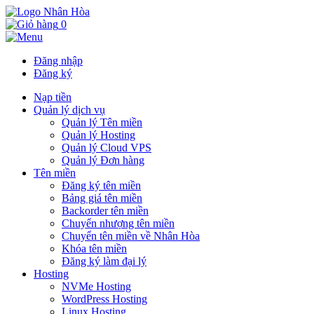
0
Đăng nhập
Đăng ký
Nạp tiền
Quản lý dịch vụ
Quản lý Tên miền
Quản lý Hosting
Quản lý Cloud VPS
Quản lý Đơn hàng
Tên miền
Đăng ký tên miền
Bảng giá tên miền
Backorder tên miền
Chuyển nhượng tên miền
Chuyển tên miền về Nhân Hòa
Khóa tên miền
Đăng ký làm đại lý
Hosting
NVMe Hosting
WordPress Hosting
Linux Hosting