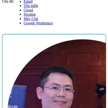
Chủ đề:
Email
Tên miền
Cloud
Hosting
Máy Chủ
Google Workspace