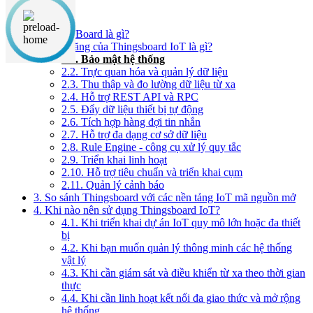
Nội dung chính
1. ThingsBoard là gì?
2. Tính năng của Thingsboard IoT là gì?
2.1. Bảo mật hệ thống
2.2. Trực quan hóa và quản lý dữ liệu
2.3. Thu thập và đo lường dữ liệu từ xa
2.4. Hỗ trợ REST API và RPC
2.5. Đẩy dữ liệu thiết bị tự động
2.6. Tích hợp hàng đợi tin nhắn
2.7. Hỗ trợ đa dạng cơ sở dữ liệu
2.8. Rule Engine - công cụ xử lý quy tắc
2.9. Triển khai linh hoạt
2.10. Hỗ trợ tiêu chuẩn và triển khai cụm
2.11. Quản lý cảnh báo
3. So sánh Thingsboard với các nền tảng IoT mã nguồn mở
4. Khi nào nên sử dụng Thingsboard IoT?
4.1. Khi triển khai dự án IoT quy mô lớn hoặc đa thiết
bị
4.2. Khi bạn muốn quản lý thông minh các hệ thống
vật lý
4.3. Khi cần giám sát và điều khiển từ xa theo thời gian
thực
4.4. Khi cần linh hoạt kết nối đa giao thức và mở rộng
hệ thống