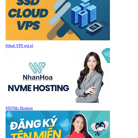
#thuê VPS giá rẻ
#NVMe Hosting