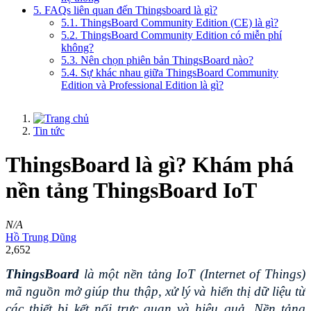
5. FAQs liên quan đến Thingsboard là gì?
5.1. ThingsBoard Community Edition (CE) là gì?
5.2. ThingsBoard Community Edition có miễn phí
không?
5.3. Nên chọn phiên bản ThingsBoard nào?
5.4. Sự khác nhau giữa ThingsBoard Community
Edition và Professional Edition là gì?
Tin tức
ThingsBoard là gì? Khám phá
nền tảng ThingsBoard IoT
N/A
Hồ Trung Dũng
2,652
ThingsBoard 
là một nền tảng IoT (Internet of Things) 
mã nguồn mở giúp thu thập, xử lý và hiển thị dữ liệu từ 
các thiết bị kết nối trực quan và hiệu quả. Nền tảng 