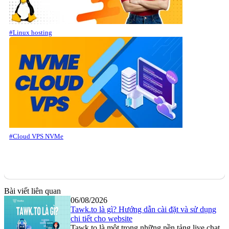
#Linux hosting
#Cloud VPS NVMe
Bài viết liên quan
06/08/2026
Tawk.to là gì? Hướng dẫn cài đặt và sử dụng
chi tiết cho website
Tawk.to là một trong những nền tảng live chat