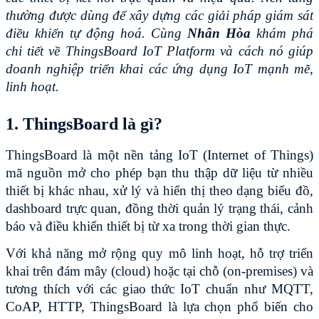
thường được dùng để xây dựng các giải pháp giám sát 
điều khiển tự động hoá. Cùng 
Nhân Hòa
 khám phá 
chi tiết về ThingsBoard IoT Platform và cách nó giúp 
doanh nghiệp triển khai các ứng dụng IoT mạnh mẽ, 
linh hoạt.
1. ThingsBoard là gì?
ThingsBoard là một nền tảng IoT (Internet of Things) 
mã nguồn mở cho phép bạn thu thập dữ liệu từ nhiều 
thiết bị khác nhau, xử lý và hiển thị theo dạng biểu đồ, 
dashboard trực quan, đồng thời quản lý trạng thái, cảnh 
báo và điều khiển thiết bị từ xa trong thời gian thực.
Với khả năng mở rộng quy mô linh hoạt, hỗ trợ triển 
khai trên đám mây (cloud) hoặc tại chỗ (on-premises) và 
tương thích với các giao thức IoT chuẩn như MQTT, 
CoAP, HTTP, ThingsBoard là lựa chọn phổ biến cho 