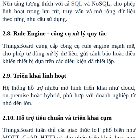
Nền tảng tương thích với cả 
SQL
 và NoSQL, cho phép 
linh hoạt trong lưu trữ, truy vấn và mở rộng dữ liệu 
theo từng nhu cầu sử dụng.
2.8. Rule Engine - công cụ xử lý quy tắc
ThingsBoard cung cấp công cụ rule engine mạnh mẽ, 
cho phép tự động xử lý dữ liệu, gửi cảnh báo hoặc điều 
khiển thiết bị dựa trên các điều kiện đã thiết lập.
2.9. Triển khai linh hoạt
Hệ thống hỗ trợ nhiều mô hình triển khai như cloud, 
on-premise hoặc hybrid, phù hợp với doanh nghiệp từ 
nhỏ đến lớn.
2.10. Hỗ trợ tiêu chuẩn và triển khai cụm
ThingsBoard tuân thủ các giao thức IoT phổ biến như 
MQTT, CoAP, HTTP và cho phép triển khai theo cụm 