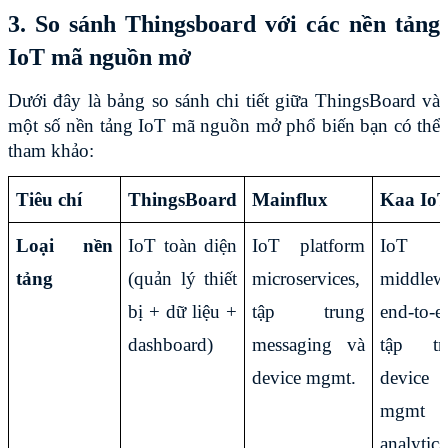
3. So sánh Thingsboard với các nền tảng 
IoT mã nguồn mở
Dưới đây là bảng so sánh chi tiết giữa ThingsBoard và 
một số nền tảng IoT mã nguồn mở phổ biến bạn có thể 
tham khảo:
Tiêu chí
ThingsBoard
Mainflux
Kaa Io
Loại nền 
IoT toàn diện 
IoT platform 
IoT 
tảng
(quản lý thiết 
microservices, 
middlewa
bị + dữ liệu + 
tập trung 
end-to-en
dashboard)
messaging và 
tập tru
device mgmt.
device 
mgmt 
analytics