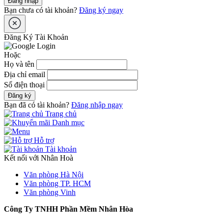
Đăng nhập
Bạn chưa có tài khoản?
Đăng ký ngay
Đăng Ký Tài Khoản
Hoặc
Họ và tên
Địa chỉ email
Số điện thoại
Đăng ký
Bạn đã có tài khoản?
Đăng nhập ngay
Trang chủ
Danh mục
Hỗ trợ
Tài khoản
Kết nối với Nhân Hoà
Văn phòng Hà Nội
Văn phòng TP. HCM
Văn phòng Vinh
Công Ty TNHH Phần Mềm Nhân Hòa