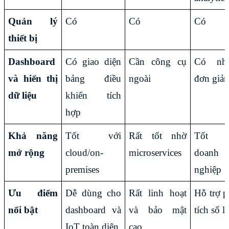
Quản lý 
Có
Có
Có
thiết bị
Dashboard 
Có giao diện 
Cần công cụ 
Có như
và hiển thị 
bảng điều 
ngoài
đơn giản
dữ liệu
khiển tích 
hợp
Khả năng 
Tốt với 
Rất tốt nhờ 
Tốt c
mở rộng
cloud/on-
microservices
doanh 
premises
nghiệp
Ưu điểm 
Dễ dùng cho 
Rất linh hoạt 
Hỗ trợ p
nổi bật
dashboard và 
và bảo mật 
tích số l
IoT toàn diện
cao