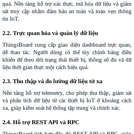
quả. Nền tảng hỗ trợ xác thực, mã hóa dữ liệu và giám 
sát truy cập nhằm đảm bảo an toàn và toàn vẹn thông 
tin IoT.
2.2. Trực quan hóa và quản lý dữ liệu
ThingsBoard cung cấp giao diện dashboard trực quan, 
dễ thao tác. Người dùng có thể tùy chỉnh bảng điều 
khiển để theo dõi trạng thái thiết bị, thông số đo và dữ 
liệu thời gian thực một cách hiệu quả.
2.3. Thu thập và đo lường dữ liệu từ xa
Nền tảng hỗ trợ telemetry, cho phép thu thập, giám sát 
và phân tích dữ liệu từ các thiết bị IoT ở khoảng cách 
xa, giúp kiểm soát hệ thống tập trung và chính xác.
2.4. Hỗ trợ REST API và RPC
ThingsBoard tích hợp đầy đủ REST API và RPC, giúp 