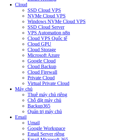
Cloud
SSD Cloud VPS
NVMe Cloud VPS
Windows NVMe Cloud VPS
SSD Cloud Server
VPS Automation n8n
Cloud VPS Quốc tế
Cloud GPU
Cloud Storage
Microsoft Azure
Google Cloud
Cloud Backup
Cloud Firewall
Private Cloud
Virtual Private Cloud
Máy chủ
Thuê máy chủ riêng
Chỗ đặt máy chủ
Backup365
Quản trị máy chủ
Email
Umail
Google Workspace
Email Server riêng
Email Microsoft 365