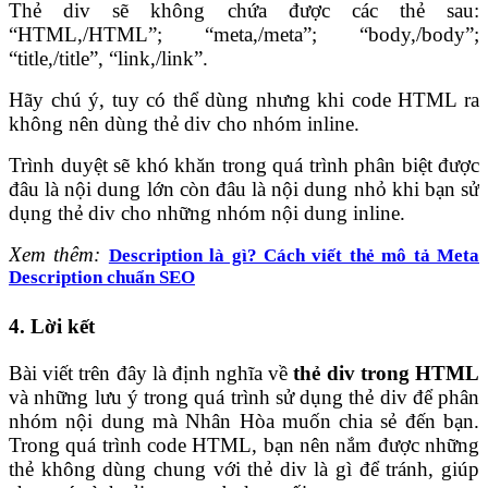
Thẻ div sẽ không chứa được các thẻ sau:
“HTML,/HTML”; “meta,/meta”; “body,/body”;
“title,/title”, “link,/link”.
Hãy chú ý, tuy có thể dùng nhưng khi code HTML ra
không nên dùng thẻ div cho nhóm inline.
Trình duyệt sẽ khó khăn trong quá trình phân biệt được
đâu là nội dung lớn còn đâu là nội dung nhỏ khi bạn sử
dụng thẻ div cho những nhóm nội dung inline.
Xem thêm:
Description là gì? Cách viết thẻ mô tả Meta
Description chuẩn SEO
4.
Lời kết
Bài viết trên đây là định nghĩa về
thẻ div trong HTML
và những lưu ý trong quá trình sử dụng thẻ div để phân
nhóm nội dung mà Nhân Hòa muốn chia sẻ đến bạn.
Trong quá trình code HTML, bạn nên nắm được những
thẻ không dùng chung với thẻ div là gì để tránh, giúp