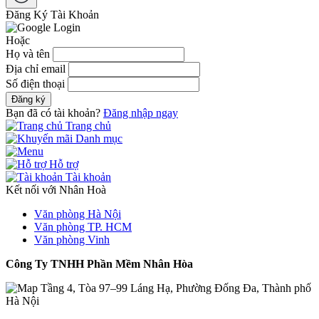
Đăng Ký Tài Khoản
Hoặc
Họ và tên
Địa chỉ email
Số điện thoại
Đăng ký
Bạn đã có tài khoản?
Đăng nhập ngay
Trang chủ
Danh mục
Hỗ trợ
Tài khoản
Kết nối với Nhân Hoà
Văn phòng Hà Nội
Văn phòng TP. HCM
Văn phòng Vinh
Công Ty TNHH Phần Mềm Nhân Hòa
Tầng 4, Tòa 97–99 Láng Hạ, Phường Đống Đa, Thành phố
Hà Nội