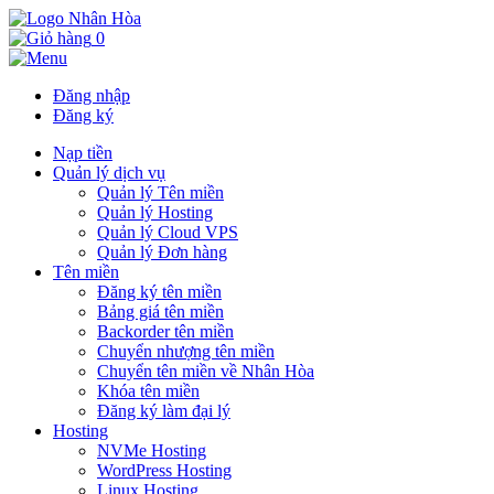
0
Đăng nhập
Đăng ký
Nạp tiền
Quản lý dịch vụ
Quản lý Tên miền
Quản lý Hosting
Quản lý Cloud VPS
Quản lý Đơn hàng
Tên miền
Đăng ký tên miền
Bảng giá tên miền
Backorder tên miền
Chuyển nhượng tên miền
Chuyển tên miền về Nhân Hòa
Khóa tên miền
Đăng ký làm đại lý
Hosting
NVMe Hosting
WordPress Hosting
Linux Hosting