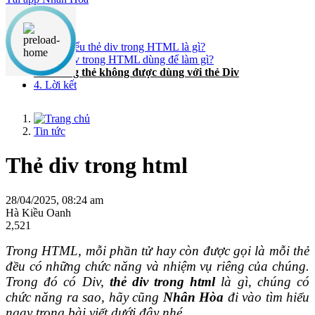
Nội dung chính
1. Bạn hiểu thẻ div trong HTML là gì?
2. Thẻ div trong HTML dùng để làm gì?
3. Những thẻ không được dùng với thẻ Div
4. Lời kết
Tin tức
Thẻ div trong html
28/04/2025, 08:24 am
Hà Kiều Oanh
2,521
Trong HTML, mỗi phần tử hay còn được gọi là mỗi thẻ
đều có những chức năng và nhiệm vụ riêng của chúng.
Trong đó có Div,
thẻ div trong html
là gì, chúng có
chức năng ra sao, hãy cũng
Nhân Hòa
đi vào tìm hiểu
ngay trong bài viết dưới đây nhé.