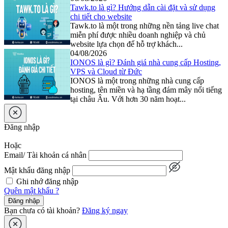
Tawk.to là gì? Hướng dẫn cài đặt và sử dụng
chi tiết cho website
Tawk.to là một trong những nền tảng live chat
miễn phí được nhiều doanh nghiệp và chủ
website lựa chọn để hỗ trợ khách...
04/08/2026
IONOS là gì? Đánh giá nhà cung cấp Hosting,
VPS và Cloud từ Đức
IONOS là một trong những nhà cung cấp
hosting, tên miền và hạ tầng đám mây nổi tiếng
tại châu Âu. Với hơn 30 năm hoạt...
Đăng nhập
Hoặc
Email/ Tài khoản cá nhân
Mật khẩu đăng nhập
Ghi nhớ đăng nhập
Quên mật khẩu ?
Đăng nhập
Bạn chưa có tài khoản?
Đăng ký ngay