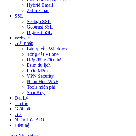
Hybrid Email
Zoho Email
SSL
Sectigo SSL
Geotrust SSL
Digicert SSL
Website
Giải pháp
Bản quyền Windows
Tổng đài VFone
Hợp đồng điện tử
Esim du lịch
Phần Mềm
VPN Security
Nhân Hòa WAF
Tools miễn phí
SnapKey
Đại Lý
Tin tức
Giới thiệu
Giá
Nhân Hòa AIO
Liên hệ
Tải app Nhân Hoà