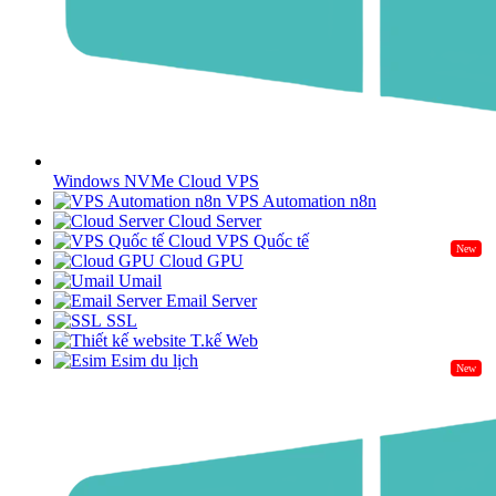
Windows NVMe Cloud VPS
VPS Automation n8n
Cloud Server
Cloud VPS Quốc tế
New
Cloud GPU
Umail
Email Server
SSL
T.kế Web
Esim du lịch
New