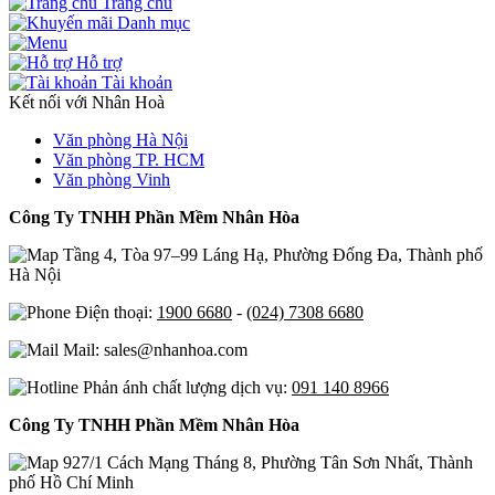
Trang chủ
Danh mục
Hỗ trợ
Tài khoản
Kết nối với Nhân Hoà
Văn phòng Hà Nội
Văn phòng TP. HCM
Văn phòng Vinh
Công Ty TNHH Phần Mềm Nhân Hòa
Tầng 4, Tòa 97–99 Láng Hạ, Phường Đống Đa, Thành phố
Hà Nội
Điện thoại:
1900 6680
-
(024) 7308 6680
Mail: sales@nhanhoa.com
Phản ánh chất lượng dịch vụ:
091 140 8966
Công Ty TNHH Phần Mềm Nhân Hòa
927/1 Cách Mạng Tháng 8, Phường Tân Sơn Nhất, Thành
phố Hồ Chí Minh