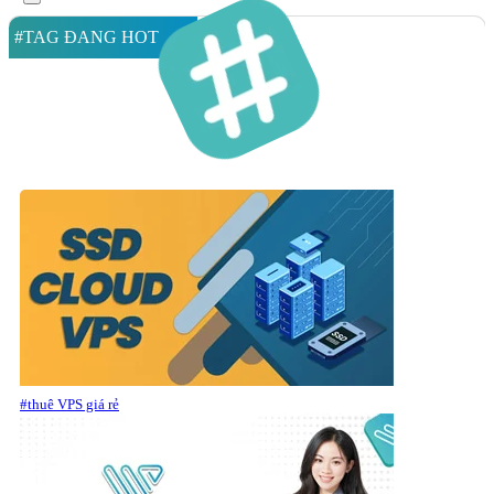
#TAG ĐANG HOT
#thuê VPS giá rẻ