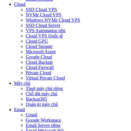
Cloud
SSD Cloud VPS
NVMe Cloud VPS
Windows NVMe Cloud VPS
SSD Cloud Server
VPS Automation n8n
Cloud VPS Quốc tế
Cloud GPU
Cloud Storage
Microsoft Azure
Google Cloud
Cloud Backup
Cloud Firewall
Private Cloud
Virtual Private Cloud
Máy chủ
Thuê máy chủ riêng
Chỗ đặt máy chủ
Backup365
Quản trị máy chủ
Email
Umail
Google Workspace
Email Server riêng
Email Microsoft 365