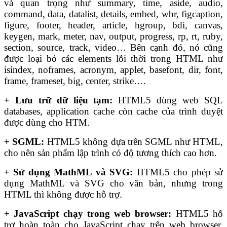
và quan trọng như summary, time, aside, audio,
command, data, datalist, details, embed, wbr, figcaption,
figure, footer, header, article, hgroup, bdi, canvas,
keygen, mark, meter, nav, output, progress, rp, rt, ruby,
section, source, track, video… Bên cạnh đó, nó cũng
được loại bỏ các elements lỗi thời trong HTML như
isindex, noframes, acronym, applet, basefont, dir, font,
frame, frameset, big, center, strike….
+ Lưu trữ dữ liệu tạm:
HTML5 dùng web SQL
databases, application cache còn cache của trình duyệt
được dùng cho HTM.
+ SGML:
HTML5 không dựa trên SGML như HTML,
cho nên sản phẩm lập trình có độ tương thích cao hơn.
+ Sử dụng MathML và SVG:
HTML5 cho phép sử
dụng MathML và SVG cho văn bản, nhưng trong
HTML thì không được hỗ trợ.
+ JavaScript chạy trong web browser:
HTML5 hỗ
trợ hoàn toàn cho JavaScript chạy trên web browser,