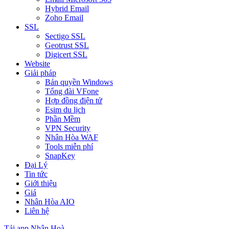
Hybrid Email
Zoho Email
SSL
Sectigo SSL
Geotrust SSL
Digicert SSL
Website
Giải pháp
Bản quyền Windows
Tổng đài VFone
Hợp đồng điện tử
Esim du lịch
Phần Mềm
VPN Security
Nhân Hòa WAF
Tools miễn phí
SnapKey
Đại Lý
Tin tức
Giới thiệu
Giá
Nhân Hòa AIO
Liên hệ
Tải app Nhân Hoà