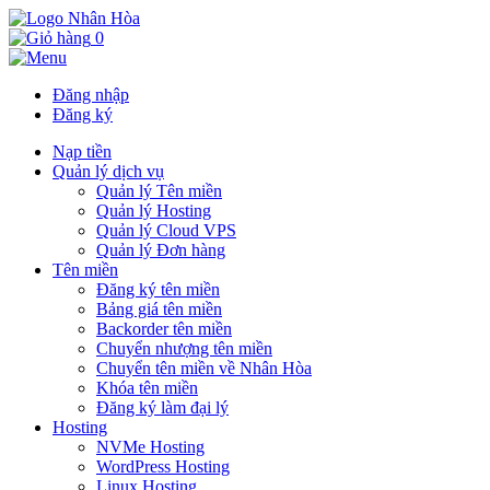
0
Đăng nhập
Đăng ký
Nạp tiền
Quản lý dịch vụ
Quản lý Tên miền
Quản lý Hosting
Quản lý Cloud VPS
Quản lý Đơn hàng
Tên miền
Đăng ký tên miền
Bảng giá tên miền
Backorder tên miền
Chuyển nhượng tên miền
Chuyển tên miền về Nhân Hòa
Khóa tên miền
Đăng ký làm đại lý
Hosting
NVMe Hosting
WordPress Hosting
Linux Hosting