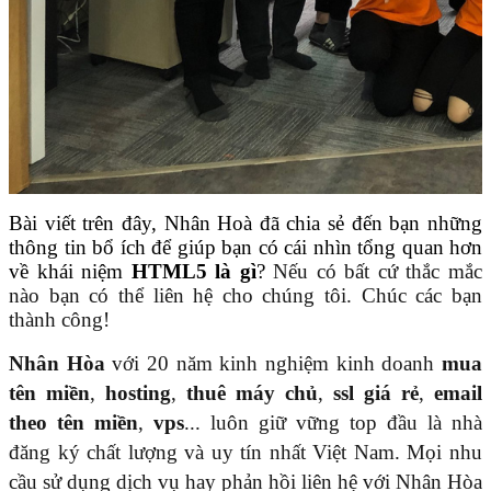
Bài viết trên đây, Nhân Hoà đã chia sẻ đến bạn những
thông tin bổ ích để giúp bạn có cái nhìn tổng quan hơn
về khái niệm
HTML5 là gì
?
Nếu có bất cứ thắc mắc
nào bạn có thể liên hệ cho chúng tôi. Chúc các bạn
thành công!
Nhân Hòa
với 20 năm kinh nghiệm kinh doanh
mua
tên miền
,
hosting
,
thuê máy chủ
,
ssl giá rẻ
,
email
theo tên miền
,
vps
... luôn giữ vững top đầu là nhà
đăng ký chất lượng và uy tín nhất Việt Nam. Mọi nhu
cầu sử dụng dịch vụ hay phản hồi liên hệ với Nhân Hòa