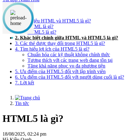
Nội dung chính
1. Giới thiệu HTML và HTML5 là gì?
HTML là gì?
HTML5 là gì?
2. Khác biệt chính giữa HTML và HTML5 là gì?
3. Các thẻ được thay đổi trong HTML5 là gì?
4. Tìm hiểu lợi ích của HTML5 là gì?
Chuẩn hóa các kỹ thuật không chính thức
Tương thích với các trang web đang tồn tại
Tăng khả năng phục vụ đa phương tiện
5. Ưu điểm của HTML5 đối với lập trình viên
6. Ưu điểm của HTML5 đối với người dùng cuối là gì?
7. Lời kết
Tin tức
HTML5 là gì?
18/08/2025, 02:24 pm
Hà Kiều Oanh