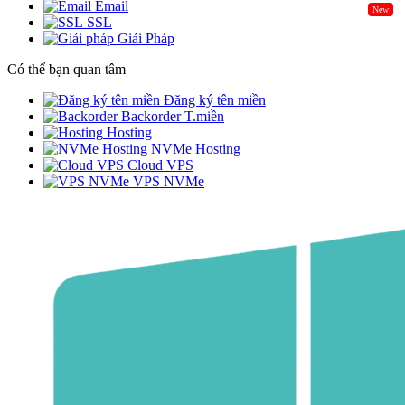
Email
New
SSL
Giải Pháp
Có thể bạn quan tâm
Đăng ký tên miền
Backorder T.miền
Hosting
NVMe Hosting
Cloud VPS
VPS NVMe