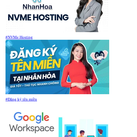
#NVMe Hosting
#Đăng ký tên miền