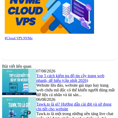
#Cloud VPS NVMe
Bài viết liên quan
07/08/2026
Top 5 cách kiểm tra độ tin cậy trang web
nhanh, dễ hiểu (cập nhật 2026)
Website lừa đảo, website giả mạo hay trang
web chứa mã độc có thể khiến người dùng mất
dữ liệu cá nhân và tài sản...
06/08/2026
Tawk.to là gì? Hướng dẫn cài đặt và sử dụng
chi tiết cho website
Tawk.to là một trong những nền tảng live chat