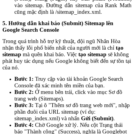
vào sitemap. Đường dẫn sitemap của Rank Math
cũng mặc định là /sitemap_index.xml.
5. Hướng dẫn khai báo (Submit) Sitemap lên
Google Search Console
Trong quá trình hỗ trợ kỹ thuật, đội ngũ Nhân Hòa
nhận thấy lỗi phổ biến nhất của người mới là chỉ
tạo
sitemap
mà quên khai báo. Việc
tạo sitemap
sẽ không
phát huy tác dụng nếu Google không biết đến sự tồn tại
của nó.
Bước 1:
Truy cập vào tài khoản Google Search
Console đã xác minh tên miền của bạn.
Bước 2:
Ở menu bên trái, click vào mục Sơ đồ
trang web (Sitemaps).
Bước 3:
Tại ô "Thêm sơ đồ trang web mới", nhập
phần đuôi của URL sitemap (ví dụ:
sitemap_index.xml) và nhấn
Gửi (Submit)
.
Bước 4:
Chờ Google xử lý. Nếu cột Trạng thái
báo "Thành công" (Success), nghĩa là Googlebot