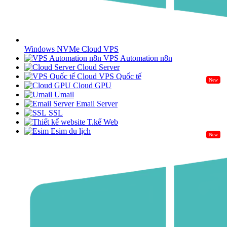
Windows NVMe Cloud VPS
VPS Automation n8n
Cloud Server
Cloud VPS Quốc tế
New
Cloud GPU
Umail
Email Server
SSL
T.kế Web
Esim du lịch
New