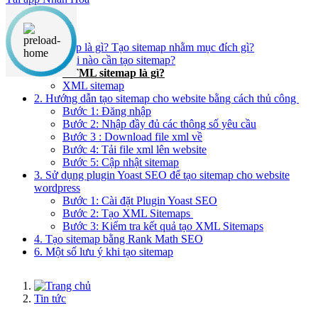
Nội dung chính
1. Sitemap là gì? Tạo sitemap nhằm mục đích gì?
Khi nào cần tạo sitemap?
HTML sitemap là gì?
XML sitemap
2. Hướng dẫn tạo sitemap cho website bằng cách thủ công
Bước 1: Đăng nhập
Bước 2: Nhập đầy đủ các thông số yêu cầu
Bước 3 : Download file xml về
Bước 4: Tải file xml lên website
Bước 5: Cập nhật sitemap
3. Sử dụng plugin Yoast SEO để tạo sitemap cho website
wordpress
Bước 1: Cài đặt Plugin Yoast SEO
Bước 2: Tạo XML Sitemaps
Bước 3: Kiểm tra kết quả tạo XML Sitemaps
4. Tạo sitemap bằng Rank Math SEO
6. Một số lưu ý khi tạo sitemap
Tin tức