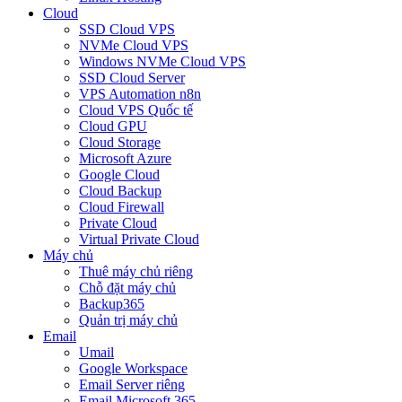
Cloud
SSD Cloud VPS
NVMe Cloud VPS
Windows NVMe Cloud VPS
SSD Cloud Server
VPS Automation n8n
Cloud VPS Quốc tế
Cloud GPU
Cloud Storage
Microsoft Azure
Google Cloud
Cloud Backup
Cloud Firewall
Private Cloud
Virtual Private Cloud
Máy chủ
Thuê máy chủ riêng
Chỗ đặt máy chủ
Backup365
Quản trị máy chủ
Email
Umail
Google Workspace
Email Server riêng
Email Microsoft 365