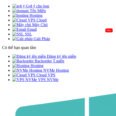
Gợi ý cho bạn
Tên Miền
Hosting
Cloud
Máy Chủ
Email
New
SSL
Giải Pháp
Có thể bạn quan tâm
Đăng ký tên miền
Backorder T.miền
Hosting
NVMe Hosting
Cloud VPS
VPS NVMe