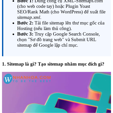
Bước 1:
Dùng công cụ XML-Sitemaps.com
(cho web code tay) hoặc Plugin Yoast
SEO/Rank Math (cho WordPress) để xuất file
sitemap.xml
.
Bước 2:
Tải file sitemap lên thư mục gốc của
Hosting (nếu làm thủ công).
Bước 3:
Truy cập Google Search Console,
chọn "Sơ đồ trang web" và Submit URL
sitemap để Google lập chỉ mục.
1. Sitemap là gì? Tạo sitemap nhằm mục đích gì?