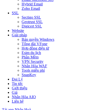
Hybrid Email
Zoho Email
SSL
Sectigo SSL
Geotrust SSL
Digicert SSL
Website
Giải pháp
Bản quyền Windows
Tổng đài VFone
Hợp đồng điện tử
Esim du lịch
Phần Mềm
VPN Security
Nhân Hòa WAF
Tools miễn phí
SnapKey
Đại Lý
Tin tức
Giới thiệu
Giá
Nhân Hòa AIO
Liên hệ
Tải app Nhân Hoà