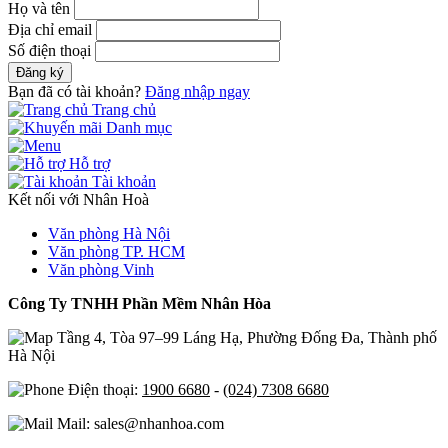
Họ và tên
Địa chỉ email
Số điện thoại
Đăng ký
Bạn đã có tài khoản?
Đăng nhập ngay
Trang chủ
Danh mục
Hỗ trợ
Tài khoản
Kết nối với Nhân Hoà
Văn phòng Hà Nội
Văn phòng TP. HCM
Văn phòng Vinh
Công Ty TNHH Phần Mềm Nhân Hòa
Tầng 4, Tòa 97–99 Láng Hạ, Phường Đống Đa, Thành phố
Hà Nội
Điện thoại:
1900 6680
-
(024) 7308 6680
Mail: sales@nhanhoa.com