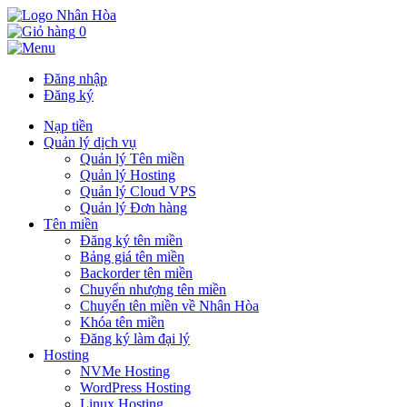
0
Đăng nhập
Đăng ký
Nạp tiền
Quản lý dịch vụ
Quản lý Tên miền
Quản lý Hosting
Quản lý Cloud VPS
Quản lý Đơn hàng
Tên miền
Đăng ký tên miền
Bảng giá tên miền
Backorder tên miền
Chuyển nhượng tên miền
Chuyển tên miền về Nhân Hòa
Khóa tên miền
Đăng ký làm đại lý
Hosting
NVMe Hosting
WordPress Hosting
Linux Hosting