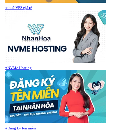
#thuê VPS giá rẻ
#NVMe Hosting
#Đăng ký tên miền